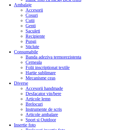
Ambalaje
Accesorii
Cosuri
Cutii
Genti
Saculeti
Recipiente
Pungi
Sticlute
Consumabile
Banda adeziva termorezistenta
Cerneala
Folii inscriptionat textile
Hartie sublimare
Mecanisme ceas
Diverse
Accesorii handmade
Desfacator vin/bere
Articole lemn
Brelocuri
Instrumente de scris
Articole ambalare
Sport si Outdoor
Insertie foto