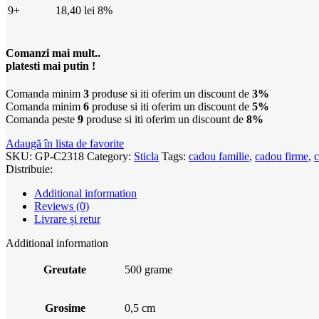
9+
18,40
lei
8%
Comanzi mai mult..
platesti mai putin !
Comanda minim
3
produse si iti oferim un discount de
3%
Comanda minim
6
produse si iti oferim un discount de
5%
Comanda peste
9
produse si iti oferim un discount de
8%
Adaugă în lista de favorite
SKU:
GP-C2318
Category:
Sticla
Tags:
cadou familie
,
cadou firme
,
c
Distribuie:
Additional information
Reviews (0)
Livrare și retur
Additional information
Greutate
500 grame
Grosime
0,5 cm