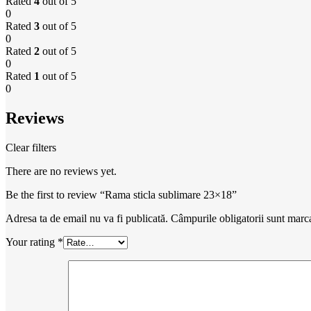
Rated
4
out of 5
0
Rated
3
out of 5
0
Rated
2
out of 5
0
Rated
1
out of 5
0
Reviews
Clear filters
There are no reviews yet.
Be the first to review “Rama sticla sublimare 23×18”
Adresa ta de email nu va fi publicată.
Câmpurile obligatorii sunt marc
Your rating
*