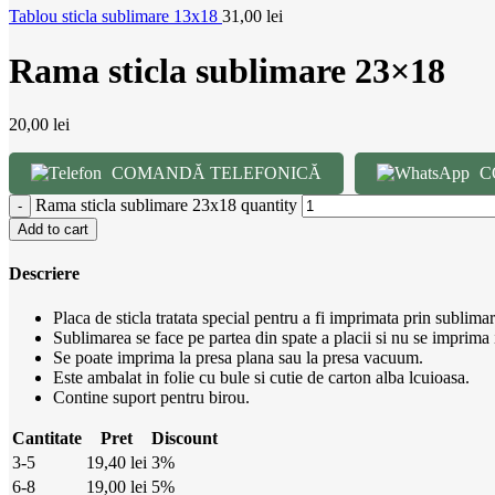
Tablou sticla sublimare 13x18
31,00
lei
Rama sticla sublimare 23×18
20,00
lei
COMANDĂ TELEFONICĂ
C
Rama sticla sublimare 23x18 quantity
Add to cart
Descriere
Placa de sticla tratata special pentru a fi imprimata prin sublimar
Sublimarea se face pe partea din spate a placii si nu se imprima
Se poate imprima la presa plana sau la presa vacuum.
Este ambalat in folie cu bule si cutie de carton alba lcuioasa.
Contine suport pentru birou.
Cantitate
Pret
Discount
3-5
19,40
lei
3%
6-8
19,00
lei
5%