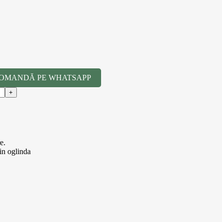
OMANDĂ PE WHATSAPP
e.
 in oglinda