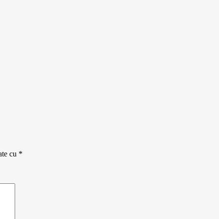
ate cu
*