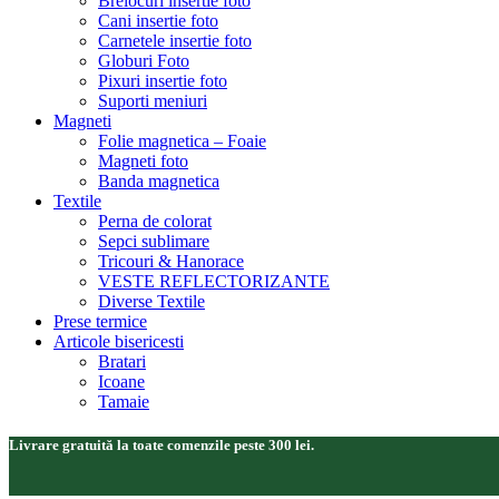
Brelocuri insertie foto
Cani insertie foto
Carnetele insertie foto
Globuri Foto
Pixuri insertie foto
Suporti meniuri
Magneti
Folie magnetica – Foaie
Magneti foto
Banda magnetica
Textile
Perna de colorat
Sepci sublimare
Tricouri & Hanorace
VESTE REFLECTORIZANTE
Diverse Textile
Prese termice
Articole bisericesti
Bratari
Icoane
Tamaie
Livrare gratuită la toate comenzile peste 300 lei.