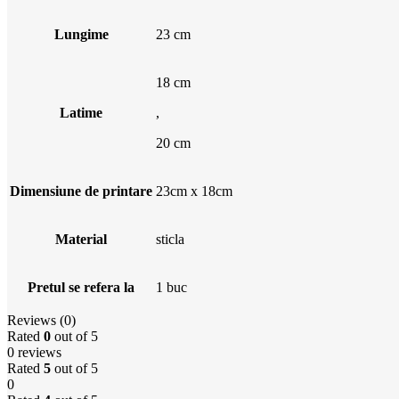
Lungime
23 cm
18 cm
Latime
,
20 cm
Dimensiune de printare
23cm x 18cm
Material
sticla
Pretul se refera la
1 buc
Reviews (0)
Rated
0
out of 5
0 reviews
Rated
5
out of 5
0