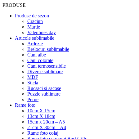
PRODUSE
Produse de sezon
Craciun
Martie
Valentines day
Articole sublimabile
Ardezie
Brelocuri sublimabile
Cani albe
Cani colorate
Cani termosensibile
Diverse sublimare
MDF
Sticla
Rucsaci si sacose
Puzzle sublimare
Perne
Rame foto
10cm X 15cm
13cm X 18cm
15cm x 20cm – A5
21cm X 30cm – A4
Rame foto colaj
Rame foto cu mesaj Best Gifts