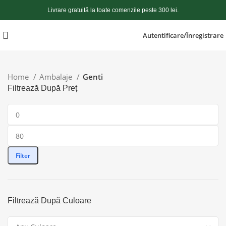
Livrare gratuită la toate comenzile peste 300 lei.
Autentificare/Înregistrare
Home
Ambalaje
Genti
Filtrează După Preț
Filter
Filtrează După Culoare