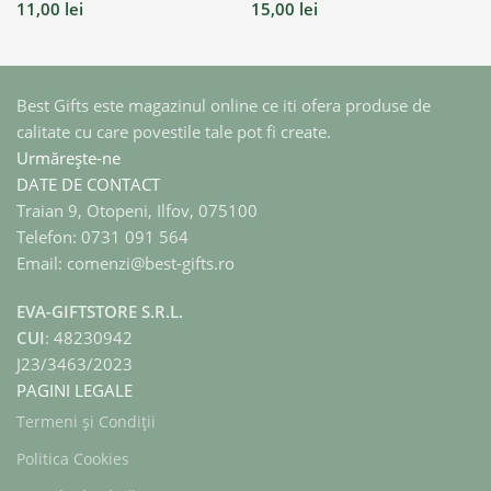
11,00
lei
15,00
lei
Best Gifts este magazinul online ce iti ofera produse de
calitate cu care povestile tale pot fi create.
Urmărește-ne
DATE DE CONTACT
Traian 9, Otopeni, Ilfov, 075100
Telefon: 0731 091 564
Email: comenzi@best-gifts.ro
EVA-GIFTSTORE S.R.L.
CUI
: 48230942
J23/3463/2023
PAGINI LEGALE
Termeni și Condiții
Politica Cookies