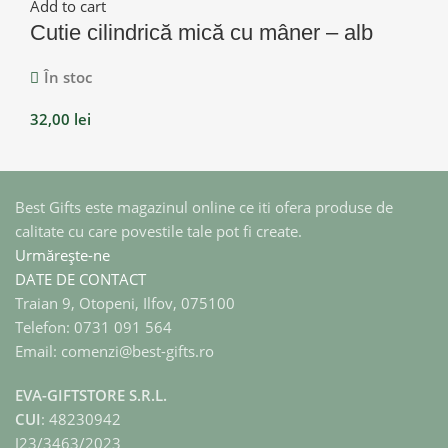
Add to cart
Cutie cilindrică mică cu mâner – alb
În stoc
32,00
lei
Best Gifts este magazinul online ce iti ofera produse de
calitate cu care povestile tale pot fi create.
Urmărește-ne
DATE DE CONTACT
Traian 9, Otopeni, Ilfov, 075100
Telefon: 0731 091 564
Email: comenzi@best-gifts.ro
EVA-GIFTSTORE S.R.L.
CUI
: 48230942
J23/3463/2023