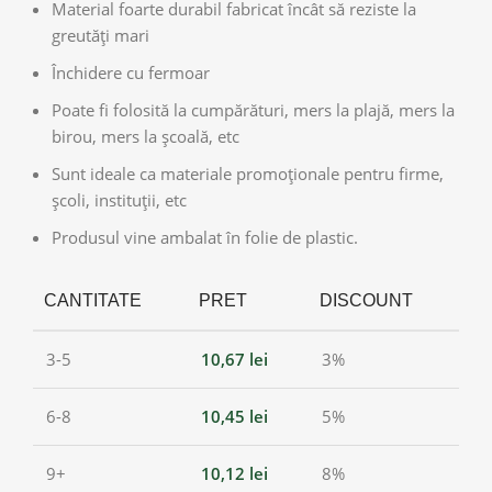
Material foarte durabil fabricat încât să reziste la
greutăți mari
Închidere cu fermoar
Poate fi folosită la cumpărături, mers la plajă, mers la
birou, mers la școală, etc
Sunt ideale ca materiale promoționale pentru firme,
școli, instituții, etc
Produsul vine ambalat în folie de plastic.
CANTITATE
PRET
DISCOUNT
3-5
10,67
lei
3%
6-8
10,45
lei
5%
9+
10,12
lei
8%