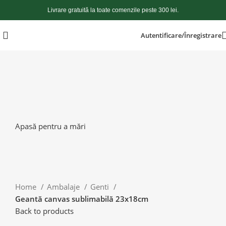
Livrare gratuită la toate comenzile peste 300 lei.
Autentificare/Înregistrare
Apasă pentru a mări
Home
Ambalaje
Genti
Geantă canvas sublimabilă 23x18cm
Back to products