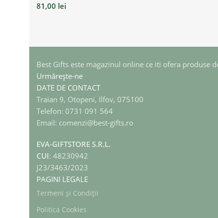
81,00
lei
Best Gifts este magazinul online ce iti ofera produse de 
Urmărește-ne
DATE DE CONTACT
Traian 9, Otopeni, Ilfov, 075100
Telefon: 0731 091 564
Email: comenzi@best-gifts.ro
EVA-GIFTSTORE S.R.L.
CUI
: 48230942
J23/3463/2023
PAGINI LEGALE
Termeni și Condiții
Politica Cookies