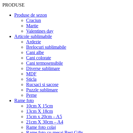
PRODUSE
Produse de sezon
Craciun
Martie
Valentines day
Articole sublimabile
Ardezie
Brelocuri sublimabile
Cani albe
Cani colorate
Cani termosensibile
Diverse sublimare
MDF
Sticla
Rucsaci si sacose
Puzzle sublimare
Perne
Rame foto
10cm X 15cm
13cm X 18cm
15cm x 20cm – A5
21cm X 30cm – A4
Rame foto colaj
Rame foto cu mesaj Best Gifts