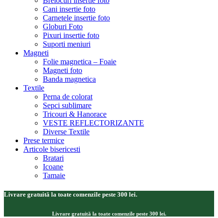
Brelocuri insertie foto
Cani insertie foto
Carnetele insertie foto
Globuri Foto
Pixuri insertie foto
Suporti meniuri
Magneti
Folie magnetica – Foaie
Magneti foto
Banda magnetica
Textile
Perna de colorat
Sepci sublimare
Tricouri & Hanorace
VESTE REFLECTORIZANTE
Diverse Textile
Prese termice
Articole bisericesti
Bratari
Icoane
Tamaie
Livrare gratuită la toate comenzile peste 300 lei.
Livrare gratuită la toate comenzile peste 300 lei.