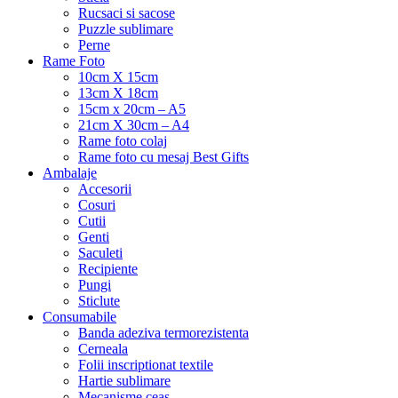
Rucsaci si sacose
Puzzle sublimare
Perne
Rame Foto
10cm X 15cm
13cm X 18cm
15cm x 20cm – A5
21cm X 30cm – A4
Rame foto colaj
Rame foto cu mesaj Best Gifts
Ambalaje
Accesorii
Cosuri
Cutii
Genti
Saculeti
Recipiente
Pungi
Sticlute
Consumabile
Banda adeziva termorezistenta
Cerneala
Folii inscriptionat textile
Hartie sublimare
Mecanisme ceas