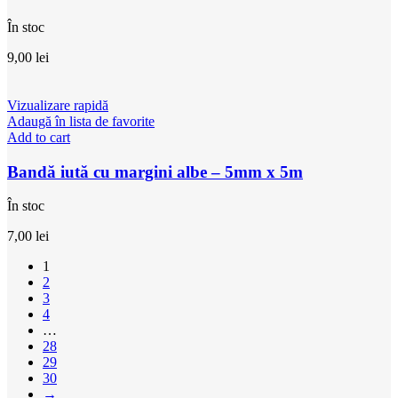
În stoc
9,00
lei
Vizualizare rapidă
Adaugă în lista de favorite
Add to cart
Bandă iută cu margini albe – 5mm x 5m
În stoc
7,00
lei
1
2
3
4
…
28
29
30
→