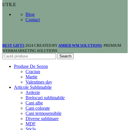
UTILE
Blog
Contact
BEST GIFTS
2024 CREATED BY
AMIED WM SOLUTIONS
. PREMIUM
WEB&MARKETING SOLUTIONS.
Search
Produse De Sezon
Craciun
Martie
Valentines day
Articole Sublimabile
Ardezie
Brelocuri sublimabile
Cani albe
Cani colorate
Cani termosensibile
Diverse sublimare
MDF
Sticla