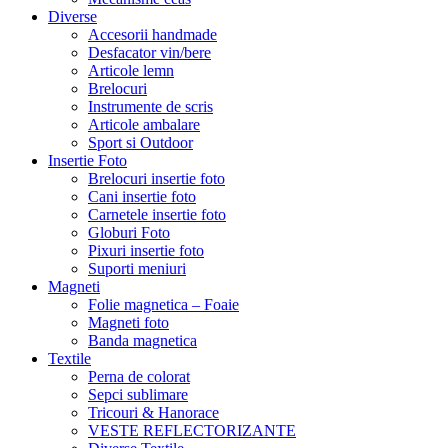
Diverse
Accesorii handmade
Desfacator vin/bere
Articole lemn
Brelocuri
Instrumente de scris
Articole ambalare
Sport si Outdoor
Insertie Foto
Brelocuri insertie foto
Cani insertie foto
Carnetele insertie foto
Globuri Foto
Pixuri insertie foto
Suporti meniuri
Magneti
Folie magnetica – Foaie
Magneti foto
Banda magnetica
Textile
Perna de colorat
Sepci sublimare
Tricouri & Hanorace
VESTE REFLECTORIZANTE