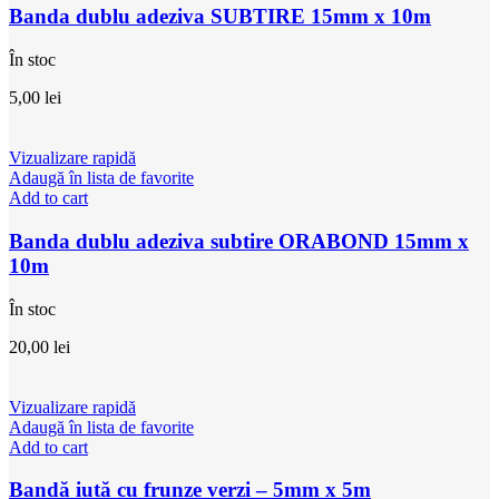
Banda dublu adeziva SUBTIRE 15mm x 10m
În stoc
5,00
lei
Vizualizare rapidă
Adaugă în lista de favorite
Add to cart
Banda dublu adeziva subtire ORABOND 15mm x
10m
În stoc
20,00
lei
Vizualizare rapidă
Adaugă în lista de favorite
Add to cart
Bandă iută cu frunze verzi – 5mm x 5m