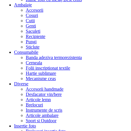
Ambalaje
Accesorii
Cosuri
Cutii
Genti
Saculeti
Recipiente
Pungi
Sticlute
Consumabile
Banda adeziva termorezistenta
Cerneala
Folii inscriptionat textile
Hartie sublimare
Mecanisme ceas
Diverse
Accesorii handmade
Desfacator vin/bere
Articole lemn
Brelocuri
Instrumente de scris
Articole ambalare
Sport si Outdoor
Insertie foto