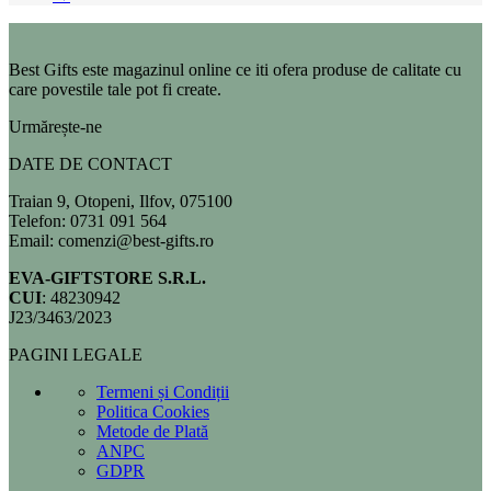
Best Gifts este magazinul online ce iti ofera produse de calitate cu
care povestile tale pot fi create.
Urmărește-ne
DATE DE CONTACT
Traian 9, Otopeni, Ilfov, 075100
Telefon: 0731 091 564
Email: comenzi@best-gifts.ro
EVA-GIFTSTORE S.R.L.
CUI
: 48230942
J23/3463/2023
PAGINI LEGALE
Termeni și Condiții
Politica Cookies
Metode de Plată
ANPC
GDPR