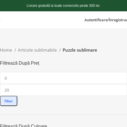
Livrare gratuită la toate comenzile peste 300 lei.
Autentificare/Înregistra
Home
Articole sublimabile
Puzzle sublimare
Filtrează După Preț
Filter
Filtrează După Culoare