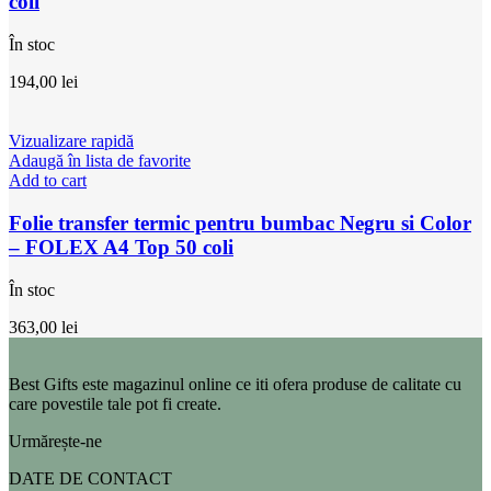
coli
În stoc
194,00
lei
Vizualizare rapidă
Adaugă în lista de favorite
Add to cart
Folie transfer termic pentru bumbac Negru si Color
– FOLEX A4 Top 50 coli
În stoc
363,00
lei
Best Gifts este magazinul online ce iti ofera produse de calitate cu
care povestile tale pot fi create.
Urmărește-ne
DATE DE CONTACT