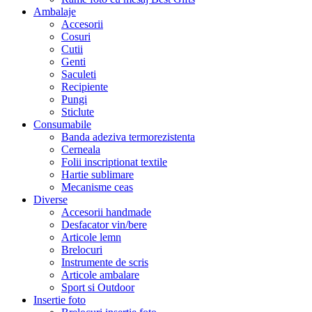
Ambalaje
Accesorii
Cosuri
Cutii
Genti
Saculeti
Recipiente
Pungi
Sticlute
Consumabile
Banda adeziva termorezistenta
Cerneala
Folii inscriptionat textile
Hartie sublimare
Mecanisme ceas
Diverse
Accesorii handmade
Desfacator vin/bere
Articole lemn
Brelocuri
Instrumente de scris
Articole ambalare
Sport si Outdoor
Insertie foto