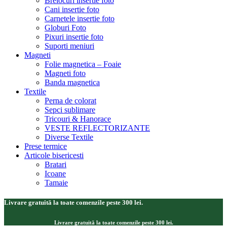
Brelocuri insertie foto
Cani insertie foto
Carnetele insertie foto
Globuri Foto
Pixuri insertie foto
Suporti meniuri
Magneti
Folie magnetica – Foaie
Magneti foto
Banda magnetica
Textile
Perna de colorat
Sepci sublimare
Tricouri & Hanorace
VESTE REFLECTORIZANTE
Diverse Textile
Prese termice
Articole bisericesti
Bratari
Icoane
Tamaie
Livrare gratuită la toate comenzile peste 300 lei.
Livrare gratuită la toate comenzile peste 300 lei.