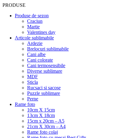
PRODUSE
Produse de sezon
Craciun
Martie
Valentines day
Articole sublimabile
Ardezie
Brelocuri sublimabile
Cani albe
Cani colorate
Cani termosensibile
Diverse sublimare
MDF
Sticla
Rucsaci si sacose
Puzzle sublimare
Perne
Rame foto
10cm X 15cm
13cm X 18cm
15cm x 20cm – A5
21cm X 30cm – A4
Rame foto colaj
Rame foto cu mesaj Best Gifts