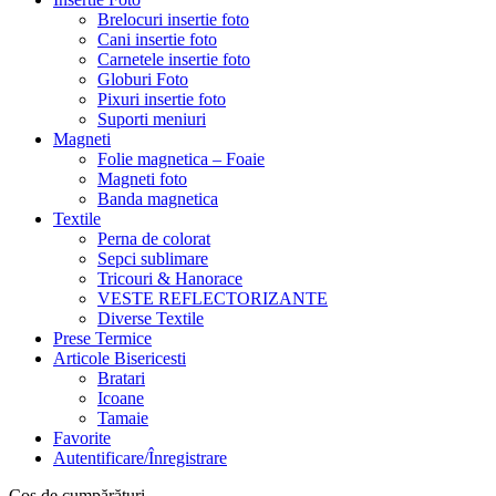
Brelocuri insertie foto
Cani insertie foto
Carnetele insertie foto
Globuri Foto
Pixuri insertie foto
Suporti meniuri
Magneti
Folie magnetica – Foaie
Magneti foto
Banda magnetica
Textile
Perna de colorat
Sepci sublimare
Tricouri & Hanorace
VESTE REFLECTORIZANTE
Diverse Textile
Prese Termice
Articole Bisericesti
Bratari
Icoane
Tamaie
Favorite
Autentificare/Înregistrare
Coș de cumpărături