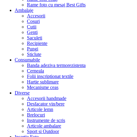
Rame foto cu mesaj Best Gifts
Ambalaje
Accesorii
Cosuri
Cutii
Genti
Saculeti
Recipiente
Pungi
Sticlute
Consumabile
Banda adeziva termorezistenta
Cerneala
Folii inscriptionat textile
Hartie sublimare
Mecanisme ceas
Diverse
Accesorii handmade
Desfacator vin/bere
Articole lemn
Brelocuri
Instrumente de scris
Articole ambalare
Sport si Outdoor
Insertie Foto