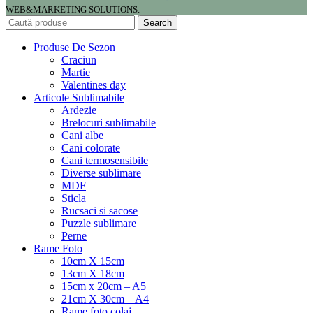
WEB&MARKETING SOLUTIONS.
Search
Produse De Sezon
Craciun
Martie
Valentines day
Articole Sublimabile
Ardezie
Brelocuri sublimabile
Cani albe
Cani colorate
Cani termosensibile
Diverse sublimare
MDF
Sticla
Rucsaci si sacose
Puzzle sublimare
Perne
Rame Foto
10cm X 15cm
13cm X 18cm
15cm x 20cm – A5
21cm X 30cm – A4
Rame foto colaj