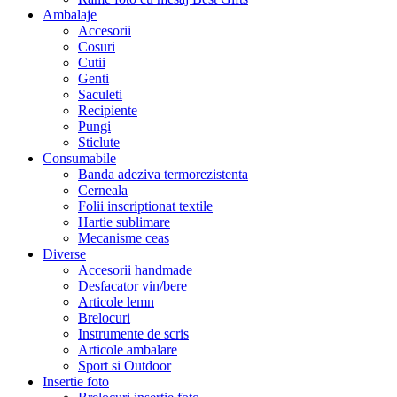
Ambalaje
Accesorii
Cosuri
Cutii
Genti
Saculeti
Recipiente
Pungi
Sticlute
Consumabile
Banda adeziva termorezistenta
Cerneala
Folii inscriptionat textile
Hartie sublimare
Mecanisme ceas
Diverse
Accesorii handmade
Desfacator vin/bere
Articole lemn
Brelocuri
Instrumente de scris
Articole ambalare
Sport si Outdoor
Insertie foto