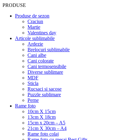
PRODUSE
Produse de sezon
Craciun
Martie
Valentines day
Articole sublimabile
Ardezie
Brelocuri sublimabile
Cani albe
Cani colorate
Cani termosensibile
Diverse sublimare
MDF
Sticla
Rucsaci si sacose
Puzzle sublimare
Perne
Rame foto
10cm X 15cm
13cm X 18cm
15cm x 20cm – A5
21cm X 30cm – A4
Rame foto colaj
Rame foto cu mesaj Best Gifts