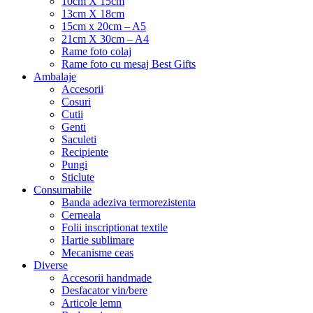
10cm X 15cm
13cm X 18cm
15cm x 20cm – A5
21cm X 30cm – A4
Rame foto colaj
Rame foto cu mesaj Best Gifts
Ambalaje
Accesorii
Cosuri
Cutii
Genti
Saculeti
Recipiente
Pungi
Sticlute
Consumabile
Banda adeziva termorezistenta
Cerneala
Folii inscriptionat textile
Hartie sublimare
Mecanisme ceas
Diverse
Accesorii handmade
Desfacator vin/bere
Articole lemn