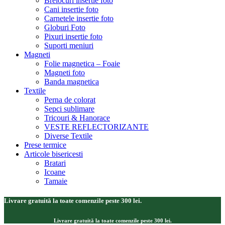
Brelocuri insertie foto
Cani insertie foto
Carnetele insertie foto
Globuri Foto
Pixuri insertie foto
Suporti meniuri
Magneti
Folie magnetica – Foaie
Magneti foto
Banda magnetica
Textile
Perna de colorat
Sepci sublimare
Tricouri & Hanorace
VESTE REFLECTORIZANTE
Diverse Textile
Prese termice
Articole bisericesti
Bratari
Icoane
Tamaie
Livrare gratuită la toate comenzile peste 300 lei.
Livrare gratuită la toate comenzile peste 300 lei.