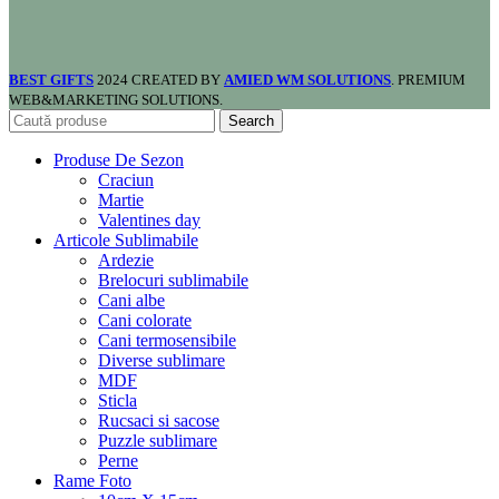
BEST GIFTS
2024 CREATED BY
AMIED WM SOLUTIONS
. PREMIUM
WEB&MARKETING SOLUTIONS.
Search
Produse De Sezon
Craciun
Martie
Valentines day
Articole Sublimabile
Ardezie
Brelocuri sublimabile
Cani albe
Cani colorate
Cani termosensibile
Diverse sublimare
MDF
Sticla
Rucsaci si sacose
Puzzle sublimare
Perne
Rame Foto