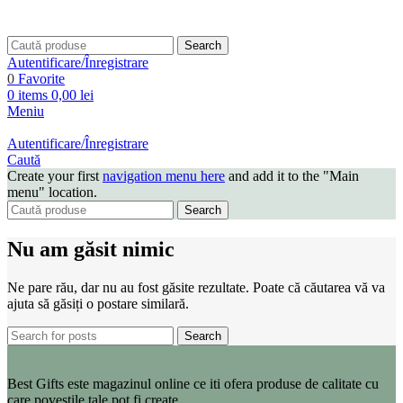
Search
Autentificare/Înregistrare
0
Favorite
0
items
0,00
lei
Meniu
Autentificare/Înregistrare
Caută
Create your first
navigation menu here
and add it to the "Main
menu" location.
Search
Nu am găsit nimic
Ne pare rău, dar nu au fost găsite rezultate. Poate că căutarea vă va
ajuta să găsiți o postare similară.
Search
Best Gifts este magazinul online ce iti ofera produse de calitate cu
care povestile tale pot fi create.