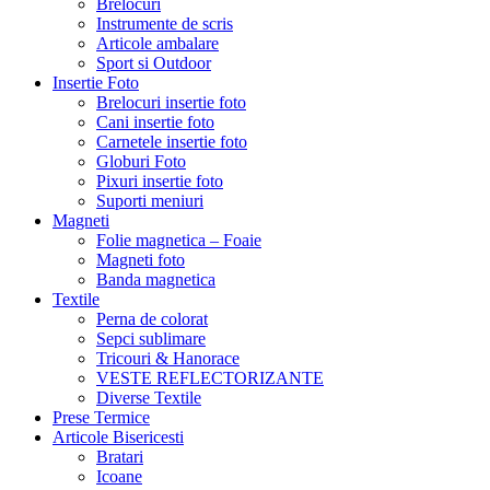
Brelocuri
Instrumente de scris
Articole ambalare
Sport si Outdoor
Insertie Foto
Brelocuri insertie foto
Cani insertie foto
Carnetele insertie foto
Globuri Foto
Pixuri insertie foto
Suporti meniuri
Magneti
Folie magnetica – Foaie
Magneti foto
Banda magnetica
Textile
Perna de colorat
Sepci sublimare
Tricouri & Hanorace
VESTE REFLECTORIZANTE
Diverse Textile
Prese Termice
Articole Bisericesti
Bratari
Icoane