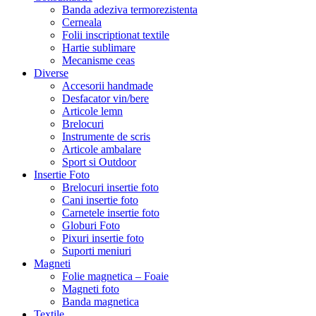
Banda adeziva termorezistenta
Cerneala
Folii inscriptionat textile
Hartie sublimare
Mecanisme ceas
Diverse
Accesorii handmade
Desfacator vin/bere
Articole lemn
Brelocuri
Instrumente de scris
Articole ambalare
Sport si Outdoor
Insertie Foto
Brelocuri insertie foto
Cani insertie foto
Carnetele insertie foto
Globuri Foto
Pixuri insertie foto
Suporti meniuri
Magneti
Folie magnetica – Foaie
Magneti foto
Banda magnetica
Textile