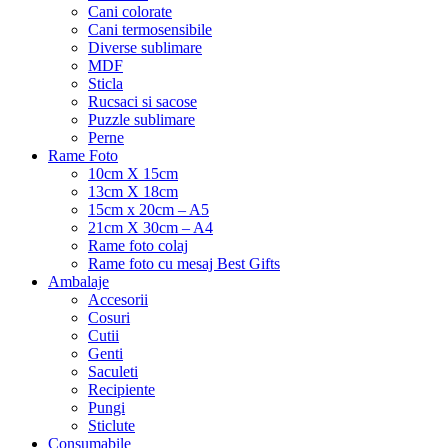
Cani colorate
Cani termosensibile
Diverse sublimare
MDF
Sticla
Rucsaci si sacose
Puzzle sublimare
Perne
Rame Foto
10cm X 15cm
13cm X 18cm
15cm x 20cm – A5
21cm X 30cm – A4
Rame foto colaj
Rame foto cu mesaj Best Gifts
Ambalaje
Accesorii
Cosuri
Cutii
Genti
Saculeti
Recipiente
Pungi
Sticlute
Consumabile