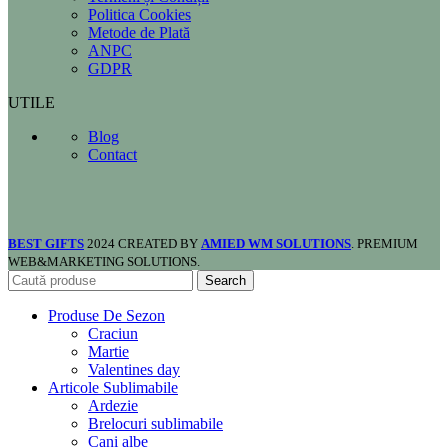
Politica Cookies
Metode de Plată
ANPC
GDPR
UTILE
Blog
Contact
BEST GIFTS
2024 CREATED BY
AMIED WM SOLUTIONS
. PREMIUM
WEB&MARKETING SOLUTIONS.
Search
Produse De Sezon
Craciun
Martie
Valentines day
Articole Sublimabile
Ardezie
Brelocuri sublimabile
Cani albe