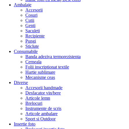
Ambalaje
Accesorii
Cosuri
Cutii
Genti
Saculeti
Recipiente
Pungi
Sticlute
Consumabile
Banda adeziva termorezistenta
Cerneala
Folii inscriptionat textile
Hartie sublimare
Mecanisme ceas
Diverse
Accesorii handmade
Desfacator vin/bere
Articole lemn
Brelocuri
Instrumente de scris
Articole ambalare
Sport si Outdoor
Insertie foto