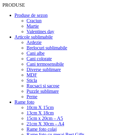
PRODUSE
Produse de sezon
Craciun
Martie
Valentines day
Articole sublimabile
Ardezie
Brelocuri sublimabile
Cani albe
Cani colorate
Cani termosensibile
Diverse sublimare
MDF
Sticla
Rucsaci si sacose
Puzzle sublimare
Perne
Rame foto
10cm X 15cm
13cm X 18cm
15cm x 20cm – A5
21cm X 30cm – A4
Rame foto colaj
Rame foto cu mesaj Best Gifts