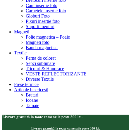
Brelocuri insertie foto
Cani insertie foto
Carnetele insertie foto
Globuri Foto
Pixuri insertie foto
Suporti meniuri
Magneti
Folie magnetica – Foaie
Magneti foto
Banda magnetica
Textile
Perna de colorat
Sepci sublimare
Tricouri & Hanorace
VESTE REFLECTORIZANTE
Diverse Textile
Prese termice
Articole bisericesti
Bratari
Icoane
Tamaie
Livrare gratuită la toate comenzile peste 300 lei.
Livrare gratuită la toate comenzile peste 300 lei.