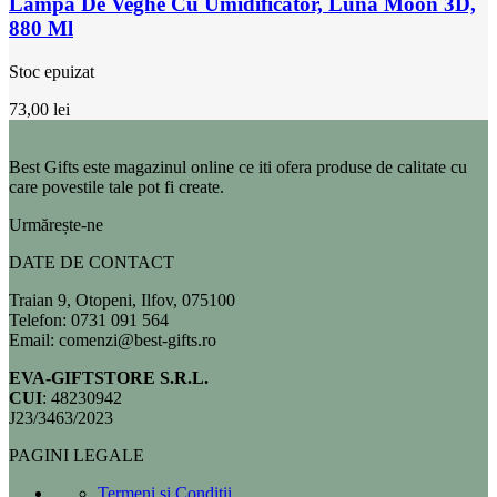
Lampa De Veghe Cu Umidificator, Luna Moon 3D,
880 Ml
Stoc epuizat
73,00
lei
Best Gifts este magazinul online ce iti ofera produse de calitate cu
care povestile tale pot fi create.
Urmărește-ne
DATE DE CONTACT
Traian 9, Otopeni, Ilfov, 075100
Telefon: 0731 091 564
Email: comenzi@best-gifts.ro
EVA-GIFTSTORE S.R.L.
CUI
: 48230942
J23/3463/2023
PAGINI LEGALE
Termeni și Condiții