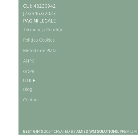
CUI
: 48230942
J23/3463/2023
PAGINI LEGALE
Termeni și Condiții
Politica Cookies
Metode de Plată
ANPC
GDPR
UTILE
Blog
Contact
BEST GIFTS
2024 CREATED BY
AMIED WM SOLUTIONS
. PREMIUM