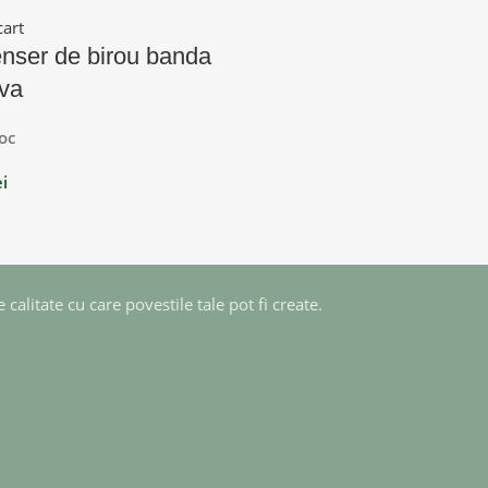
cart
nser de birou banda
va
oc
ei
calitate cu care povestile tale pot fi create.