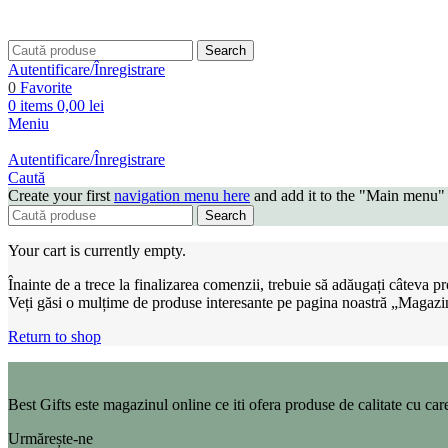
Search
Autentificare/Înregistrare
0
Favorite
0
items
0,00
lei
Meniu
Autentificare/Înregistrare
Caută
Create your first
navigation menu here
and add it to the "Main menu" 
Search
Your cart is currently empty.
Înainte de a trece la finalizarea comenzii, trebuie să adăugați câteva 
Veți găsi o mulțime de produse interesante pe pagina noastră „Magazi
Return to shop
Best Gifts este magazinul online ce iti ofera produse de calitate cu care 
Urmărește-ne