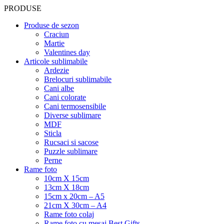
PRODUSE
Produse de sezon
Craciun
Martie
Valentines day
Articole sublimabile
Ardezie
Brelocuri sublimabile
Cani albe
Cani colorate
Cani termosensibile
Diverse sublimare
MDF
Sticla
Rucsaci si sacose
Puzzle sublimare
Perne
Rame foto
10cm X 15cm
13cm X 18cm
15cm x 20cm – A5
21cm X 30cm – A4
Rame foto colaj
Rame foto cu mesaj Best Gifts