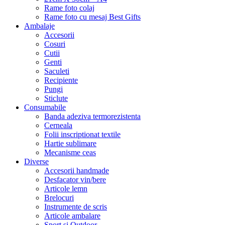
Rame foto colaj
Rame foto cu mesaj Best Gifts
Ambalaje
Accesorii
Cosuri
Cutii
Genti
Saculeti
Recipiente
Pungi
Sticlute
Consumabile
Banda adeziva termorezistenta
Cerneala
Folii inscriptionat textile
Hartie sublimare
Mecanisme ceas
Diverse
Accesorii handmade
Desfacator vin/bere
Articole lemn
Brelocuri
Instrumente de scris
Articole ambalare
Sport si Outdoor