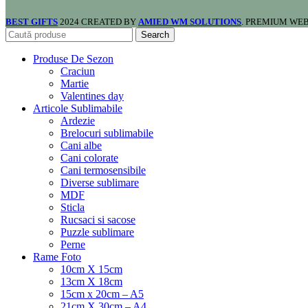
BEST GIFTS
2024 CREATED BY
AMIED WM SOLUTIONS
. PREMIUM WE
Search
Produse De Sezon
Craciun
Martie
Valentines day
Articole Sublimabile
Ardezie
Brelocuri sublimabile
Cani albe
Cani colorate
Cani termosensibile
Diverse sublimare
MDF
Sticla
Rucsaci si sacose
Puzzle sublimare
Perne
Rame Foto
10cm X 15cm
13cm X 18cm
15cm x 20cm – A5
21cm X 30cm – A4