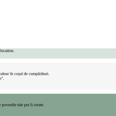
location.
produse în coșul de cumpărături.
n”.
povestile tale pot fi create.