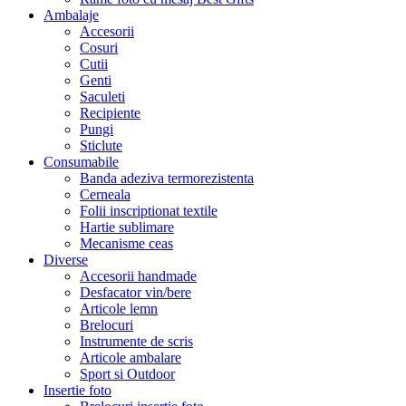
Ambalaje
Accesorii
Cosuri
Cutii
Genti
Saculeti
Recipiente
Pungi
Sticlute
Consumabile
Banda adeziva termorezistenta
Cerneala
Folii inscriptionat textile
Hartie sublimare
Mecanisme ceas
Diverse
Accesorii handmade
Desfacator vin/bere
Articole lemn
Brelocuri
Instrumente de scris
Articole ambalare
Sport si Outdoor
Insertie foto