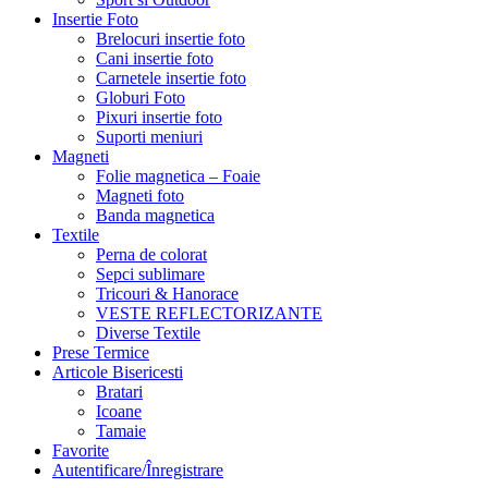
Insertie Foto
Brelocuri insertie foto
Cani insertie foto
Carnetele insertie foto
Globuri Foto
Pixuri insertie foto
Suporti meniuri
Magneti
Folie magnetica – Foaie
Magneti foto
Banda magnetica
Textile
Perna de colorat
Sepci sublimare
Tricouri & Hanorace
VESTE REFLECTORIZANTE
Diverse Textile
Prese Termice
Articole Bisericesti
Bratari
Icoane
Tamaie
Favorite
Autentificare/Înregistrare