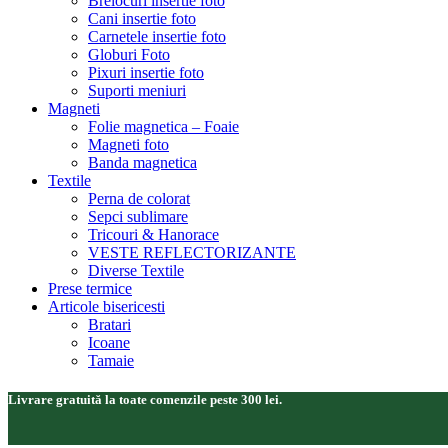
Brelocuri insertie foto
Cani insertie foto
Carnetele insertie foto
Globuri Foto
Pixuri insertie foto
Suporti meniuri
Magneti
Folie magnetica – Foaie
Magneti foto
Banda magnetica
Textile
Perna de colorat
Sepci sublimare
Tricouri & Hanorace
VESTE REFLECTORIZANTE
Diverse Textile
Prese termice
Articole bisericesti
Bratari
Icoane
Tamaie
Livrare gratuită la toate comenzile peste 300 lei.