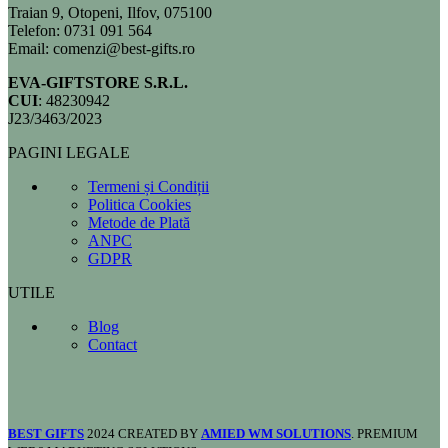
Traian 9, Otopeni, Ilfov, 075100
Telefon: 0731 091 564
Email: comenzi@best-gifts.ro
EVA-GIFTSTORE S.R.L.
CUI
: 48230942
J23/3463/2023
PAGINI LEGALE
Termeni și Condiții
Politica Cookies
Metode de Plată
ANPC
GDPR
UTILE
Blog
Contact
BEST GIFTS
2024 CREATED BY
AMIED WM SOLUTIONS
. PREMIUM