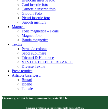
Brelocuri insertie foto
Cani insertie foto
Carnetele insertie foto
Globuri Foto
Pixuri insertie foto
Suporti meniuri
Magneti
Folie magnetica – Foaie
Magneti foto
Banda magnetica
Textile
Perna de colorat
Sepci sublimare
Tricouri & Hanorace
VESTE REFLECTORIZANTE
Diverse Textile
Prese termice
Articole bisericesti
Bratari
Icoane
Tamaie
Livrare gratuită la toate comenzile peste 300 lei.
Livrare gratuită la toate comenzile peste 300 lei.