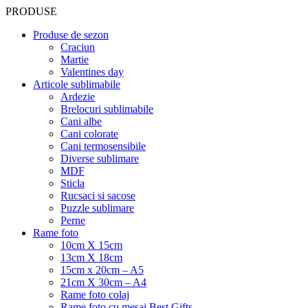
PRODUSE
Produse de sezon
Craciun
Martie
Valentines day
Articole sublimabile
Ardezie
Brelocuri sublimabile
Cani albe
Cani colorate
Cani termosensibile
Diverse sublimare
MDF
Sticla
Rucsaci si sacose
Puzzle sublimare
Perne
Rame foto
10cm X 15cm
13cm X 18cm
15cm x 20cm – A5
21cm X 30cm – A4
Rame foto colaj
Rame foto cu mesaj Best Gifts