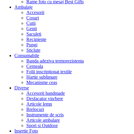
Rame foto cu mesaj Best Gifts
Ambalaje
Accesorii
Cosuri
Cutii
Genti
Saculeti
Recipiente
Pungi
Sticlute
Consumabile
Banda adeziva termorezistenta
Cerneala
Folii inscriptionat textile
Hartie sublimare
Mecanisme ceas
Diverse
Accesorii handmade
Desfacator vin/bere
Articole lemn
Brelocuri
Instrumente de scris
Articole ambalare
Sport si Outdoor
Insertie Foto