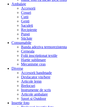
Ambalaje
Accesorii
Cosuri
Cutii
Genti
Saculeti
Recipiente
Pungi
Sticlute
Consumabile
Banda adeziva termorezistenta
Cerneala
Folii inscriptionat textile
Hartie sublimare
Mecanisme ceas
Diverse
Accesorii handmade
Desfacator vin/bere
Articole lemn
Brelocuri
Instrumente de scris
Articole ambalare
Sport si Outdoor
Insertie foto