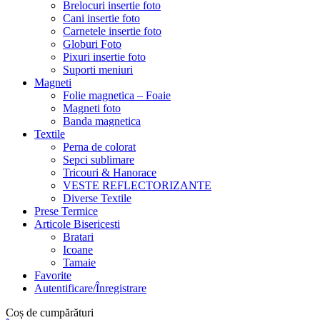
Brelocuri insertie foto
Cani insertie foto
Carnetele insertie foto
Globuri Foto
Pixuri insertie foto
Suporti meniuri
Magneti
Folie magnetica – Foaie
Magneti foto
Banda magnetica
Textile
Perna de colorat
Sepci sublimare
Tricouri & Hanorace
VESTE REFLECTORIZANTE
Diverse Textile
Prese Termice
Articole Bisericesti
Bratari
Icoane
Tamaie
Favorite
Autentificare/Înregistrare
Coș de cumpărături