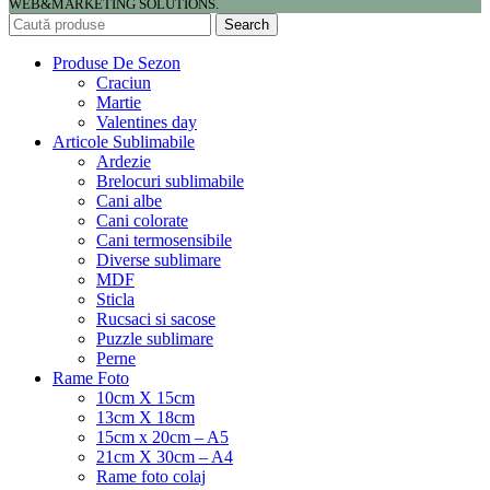
WEB&MARKETING SOLUTIONS.
Search
Produse De Sezon
Craciun
Martie
Valentines day
Articole Sublimabile
Ardezie
Brelocuri sublimabile
Cani albe
Cani colorate
Cani termosensibile
Diverse sublimare
MDF
Sticla
Rucsaci si sacose
Puzzle sublimare
Perne
Rame Foto
10cm X 15cm
13cm X 18cm
15cm x 20cm – A5
21cm X 30cm – A4
Rame foto colaj