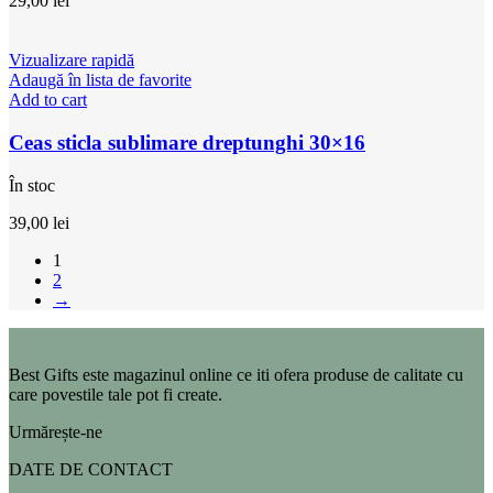
29,00
lei
Vizualizare rapidă
Adaugă în lista de favorite
Add to cart
Ceas sticla sublimare dreptunghi 30×16
În stoc
39,00
lei
1
2
→
Best Gifts este magazinul online ce iti ofera produse de calitate cu
care povestile tale pot fi create.
Urmărește-ne
DATE DE CONTACT