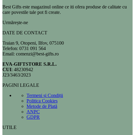
Best Gifts este magazinul online ce iti ofera produse de calitate cu
care povestile tale pot fi create.
Urmărește-ne
DATE DE CONTACT
Traian 9, Otopeni, Ilfov, 075100
Telefon: 0731 091 564
Email: comenzi@best-gifts.ro
EVA-GIFTSTORE S.R.L.
CUI
: 48230942
J23/3463/2023
PAGINI LEGALE
Termeni și Condiții
Politica Cookies
Metode de Plată
ANPC
GDPR
UTILE