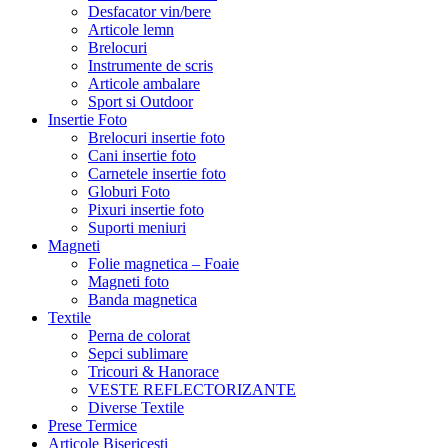
Desfacator vin/bere
Articole lemn
Brelocuri
Instrumente de scris
Articole ambalare
Sport si Outdoor
Insertie Foto
Brelocuri insertie foto
Cani insertie foto
Carnetele insertie foto
Globuri Foto
Pixuri insertie foto
Suporti meniuri
Magneti
Folie magnetica – Foaie
Magneti foto
Banda magnetica
Textile
Perna de colorat
Sepci sublimare
Tricouri & Hanorace
VESTE REFLECTORIZANTE
Diverse Textile
Prese Termice
Articole Bisericesti