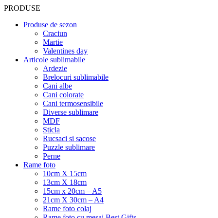
PRODUSE
Produse de sezon
Craciun
Martie
Valentines day
Articole sublimabile
Ardezie
Brelocuri sublimabile
Cani albe
Cani colorate
Cani termosensibile
Diverse sublimare
MDF
Sticla
Rucsaci si sacose
Puzzle sublimare
Perne
Rame foto
10cm X 15cm
13cm X 18cm
15cm x 20cm – A5
21cm X 30cm – A4
Rame foto colaj
Rame foto cu mesaj Best Gifts