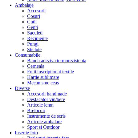
Ambalaje
Accesorii
Cosuri
Cutii
Genti
Saculeti
Recipiente
Pungi
Sticlute
Consumabile
Banda adeziva termorezistenta
Cerneala
Folii inscriptionat textile
Hartie sublimare
Mecanisme ceas
Diverse
Accesorii handmade
Desfacator vin/bere
Articole lemn
Brelocuri
Instrumente de scris
Articole ambalare
Sport si Outdoor
Insertie foto