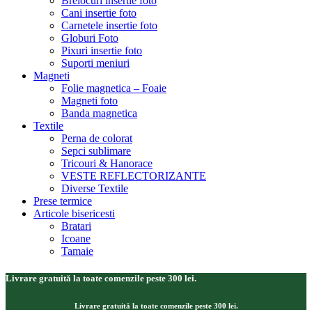
Brelocuri insertie foto
Cani insertie foto
Carnetele insertie foto
Globuri Foto
Pixuri insertie foto
Suporti meniuri
Magneti
Folie magnetica – Foaie
Magneti foto
Banda magnetica
Textile
Perna de colorat
Sepci sublimare
Tricouri & Hanorace
VESTE REFLECTORIZANTE
Diverse Textile
Prese termice
Articole bisericesti
Bratari
Icoane
Tamaie
Livrare gratuită la toate comenzile peste 300 lei.
Livrare gratuită la toate comenzile peste 300 lei.