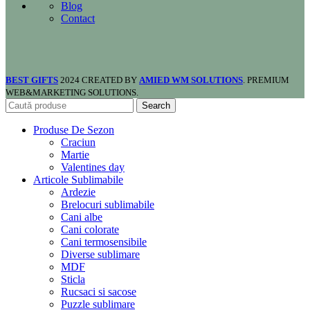
Blog
Contact
BEST GIFTS
2024 CREATED BY
AMIED WM SOLUTIONS
. PREMIUM
WEB&MARKETING SOLUTIONS.
Search
Produse De Sezon
Craciun
Martie
Valentines day
Articole Sublimabile
Ardezie
Brelocuri sublimabile
Cani albe
Cani colorate
Cani termosensibile
Diverse sublimare
MDF
Sticla
Rucsaci si sacose
Puzzle sublimare