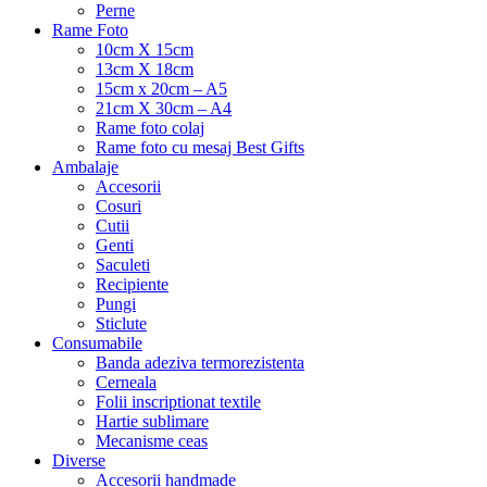
Perne
Rame Foto
10cm X 15cm
13cm X 18cm
15cm x 20cm – A5
21cm X 30cm – A4
Rame foto colaj
Rame foto cu mesaj Best Gifts
Ambalaje
Accesorii
Cosuri
Cutii
Genti
Saculeti
Recipiente
Pungi
Sticlute
Consumabile
Banda adeziva termorezistenta
Cerneala
Folii inscriptionat textile
Hartie sublimare
Mecanisme ceas
Diverse
Accesorii handmade