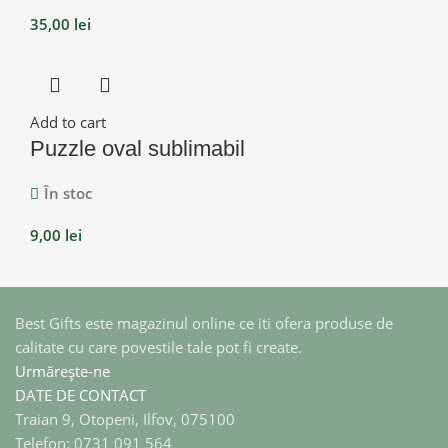
35,00
lei
Add to cart
Puzzle oval sublimabil
În stoc
9,00
lei
Best Gifts este magazinul online ce iti ofera produse de
calitate cu care povestile tale pot fi create.
Urmărește-ne
DATE DE CONTACT
Traian 9, Otopeni, Ilfov, 075100
Telefon: 0731 091 564