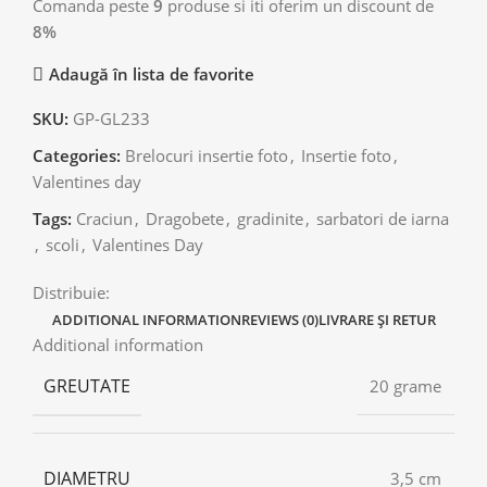
Comanda peste
9
produse si iti oferim un discount de
8%
Adaugă în lista de favorite
SKU:
GP-GL233
Categories:
Brelocuri insertie foto
,
Insertie foto
,
Valentines day
Tags:
Craciun
,
Dragobete
,
gradinite
,
sarbatori de iarna
,
scoli
,
Valentines Day
Distribuie:
ADDITIONAL INFORMATION
REVIEWS (0)
LIVRARE ȘI RETUR
Additional information
GREUTATE
20 grame
DIAMETRU
3,5 cm