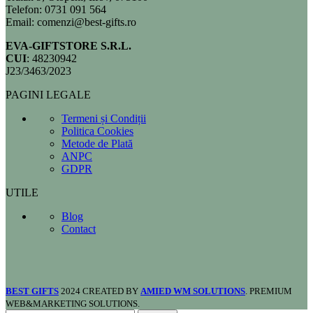
Telefon: 0731 091 564
Email: comenzi@best-gifts.ro
EVA-GIFTSTORE S.R.L.
CUI
: 48230942
J23/3463/2023
PAGINI LEGALE
Termeni și Condiții
Politica Cookies
Metode de Plată
ANPC
GDPR
UTILE
Blog
Contact
BEST GIFTS
2024 CREATED BY
AMIED WM SOLUTIONS
. PREMIUM
WEB&MARKETING SOLUTIONS.