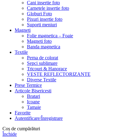
Cani insertie foto
Carnetele insertie foto
Globuri Foto
Pixuri insertie foto
Suporti meniuri
Magneti
Folie magnetica – Foaie
Magneti foto
Banda magnetica
Textile
Perna de colorat
Sepci sublimare
Tricouri & Hanorace
VESTE REFLECTORIZANTE
Diverse Textile
Prese Termice
Articole Bisericesti
Bratari
Icoane
Tamaie
Favorite
Autentificare/Înregistrare
Coș de cumpărături
Închide