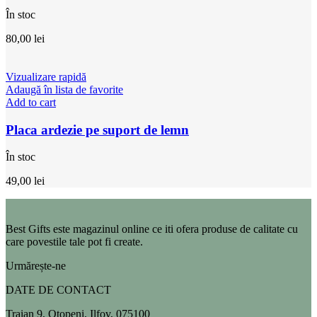
În stoc
80,00
lei
Vizualizare rapidă
Adaugă în lista de favorite
Add to cart
Placa ardezie pe suport de lemn
În stoc
49,00
lei
Best Gifts este magazinul online ce iti ofera produse de calitate cu
care povestile tale pot fi create.
Urmărește-ne
DATE DE CONTACT
Traian 9, Otopeni, Ilfov, 075100