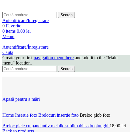
Search
Autentificare/Înregistrare
0
Favorite
0
items
0,00
lei
Meniu
Autentificare/Înregistrare
Caută
Create your first
navigation menu here
and add it to the "Main
menu" location.
Search
Apasă pentru a mări
Home
Insertie foto
Brelocuri insertie foto
Breloc glob foto
Breloc piele cu pandantiv metalic sublimabil - dreptunghi
18,00
lei
Back to products