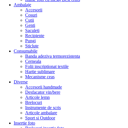
Ambalaje
Accesorii
Cosuri
Cutii
Genti
Saculeti
Recipiente
Pungi
Sticlute
Consumabile
Banda adeziva termorezistenta
Cerneala
Folii inscriptionat textile
Hartie sublimare
Mecanisme ceas
Diverse
Accesorii handmade
Desfacator vin/bere
Articole lemn
Brelocuri
Instrumente de scris
Articole ambalare
Sport si Outdoor
Insertie foto