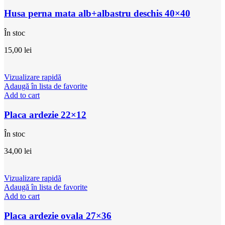
Husa perna mata alb+albastru deschis 40×40
În stoc
15,00
lei
Vizualizare rapidă
Adaugă în lista de favorite
Add to cart
Placa ardezie 22×12
În stoc
34,00
lei
Vizualizare rapidă
Adaugă în lista de favorite
Add to cart
Placa ardezie ovala 27×36