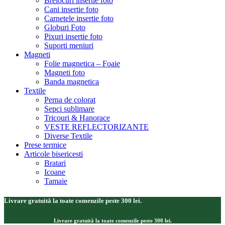
Brelocuri insertie foto
Cani insertie foto
Carnetele insertie foto
Globuri Foto
Pixuri insertie foto
Suporti meniuri
Magneti
Folie magnetica – Foaie
Magneti foto
Banda magnetica
Textile
Perna de colorat
Sepci sublimare
Tricouri & Hanorace
VESTE REFLECTORIZANTE
Diverse Textile
Prese termice
Articole bisericesti
Bratari
Icoane
Tamaie
Livrare gratuită la toate comenzile peste 300 lei.
Livrare gratuită la toate comenzile peste 300 lei.