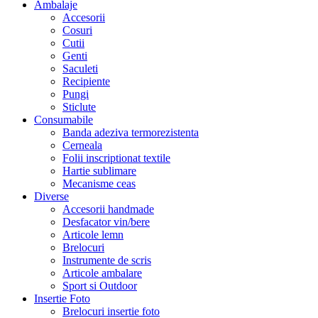
Ambalaje
Accesorii
Cosuri
Cutii
Genti
Saculeti
Recipiente
Pungi
Sticlute
Consumabile
Banda adeziva termorezistenta
Cerneala
Folii inscriptionat textile
Hartie sublimare
Mecanisme ceas
Diverse
Accesorii handmade
Desfacator vin/bere
Articole lemn
Brelocuri
Instrumente de scris
Articole ambalare
Sport si Outdoor
Insertie Foto
Brelocuri insertie foto