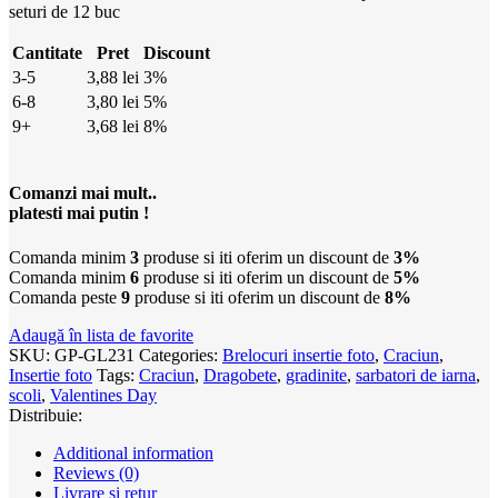
seturi de 12 buc
Cantitate
Pret
Discount
3-5
3,88
lei
3%
6-8
3,80
lei
5%
9+
3,68
lei
8%
Comanzi mai mult..
platesti mai putin !
Comanda minim
3
produse si iti oferim un discount de
3%
Comanda minim
6
produse si iti oferim un discount de
5%
Comanda peste
9
produse si iti oferim un discount de
8%
Adaugă în lista de favorite
SKU:
GP-GL231
Categories:
Brelocuri insertie foto
,
Craciun
,
Insertie foto
Tags:
Craciun
,
Dragobete
,
gradinite
,
sarbatori de iarna
,
scoli
,
Valentines Day
Distribuie:
Additional information
Reviews (0)
Livrare și retur