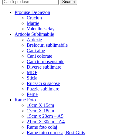
Search
Produse De Sezon
Craciun
Martie
Valentines day
Articole Sublimabile
Ardezie
Brelocuri sublimabile
Cani albe
Cani colorate
Cani termosensibile
Diverse sublimare
MDF
Sticla
Rucsaci si sacose
Puzzle sublimare
Perne
Rame Foto
10cm X 15cm
13cm X 18cm
15cm x 20cm – A5
21cm X 30cm – A4
Rame foto colaj
Rame foto cu mesaj Best Gifts