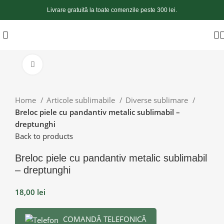
Livrare gratuită la toate comenzile peste 300 lei.
Apasă pentru a mări
Home
Articole sublimabile
Diverse sublimare
Breloc piele cu pandantiv metalic sublimabil –
dreptunghi
Back to products
Breloc piele cu pandantiv metalic sublimabil
– dreptunghi
18,00
lei
COMANDĂ TELEFONICĂ