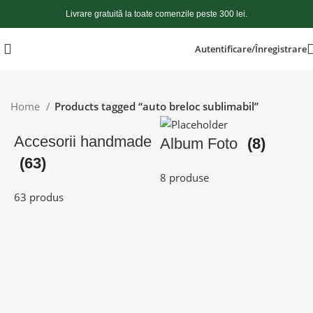
Livrare gratuită la toate comenzile peste 300 lei.
Autentificare/Înregistrare
Home
Products tagged “auto breloc sublimabil”
Accesorii handmade
Album Foto
(8)
(63)
8 produse
63 produs
5