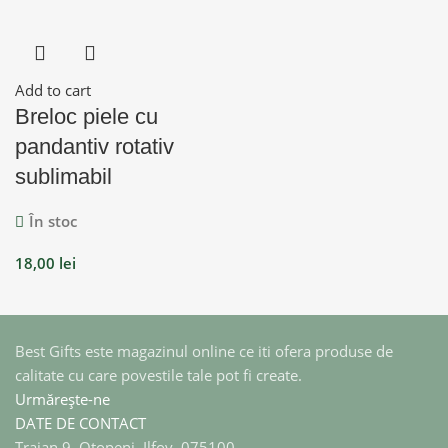
Add to cart
Breloc piele cu
pandantiv rotativ
sublimabil
În stoc
18,00
lei
Best Gifts este magazinul online ce iti ofera produse de
calitate cu care povestile tale pot fi create.
Urmărește-ne
DATE DE CONTACT
Traian 9, Otopeni, Ilfov, 075100