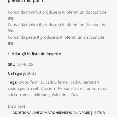
platesti mai putin !
Comanda minim
3
produse si iti oferim un discount de
3%
Comanda minim
6
produse si iti oferim un discount de
5%
Comanda peste
9
produse si iti oferim un discount de
8%
Adaugă în lista de favorite
SKU:
GP-BL02
Category:
Sticla
Tags:
cadou familie
,
cadou firme
,
cadou parteneri
,
cadou pentru sef
,
Craciun
,
Personalizare
,
rama
,
rama
sticla
,
rama sublimare
,
Valentines Day
Distribuie:
ADDITIONAL INFORMATION
REVIEWS (0)
LIVRARE ȘI RETUR