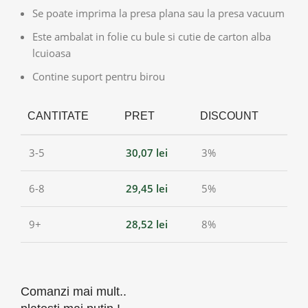
Se poate imprima la presa plana sau la presa vacuum
Este ambalat in folie cu bule si cutie de carton alba
lcuioasa
Contine suport pentru birou
CANTITATE
PRET
DISCOUNT
3-5
30,07
lei
3%
6-8
29,45
lei
5%
9+
28,52
lei
8%
Comanzi mai mult..