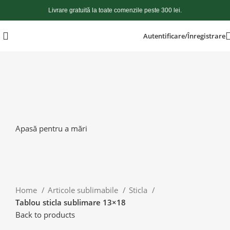
Livrare gratuită la toate comenzile peste 300 lei.
Autentificare/Înregistrare
Apasă pentru a mări
Home
Articole sublimabile
Sticla
Tablou sticla sublimare 13×18
Back to products