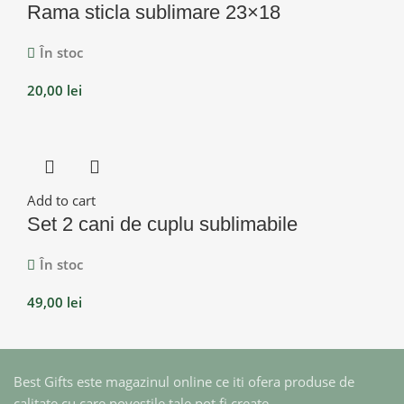
Rama sticla sublimare 23×18
În stoc
20,00
lei
Add to cart
Set 2 cani de cuplu sublimabile
În stoc
49,00
lei
Best Gifts este magazinul online ce iti ofera produse de
calitate cu care povestile tale pot fi create.