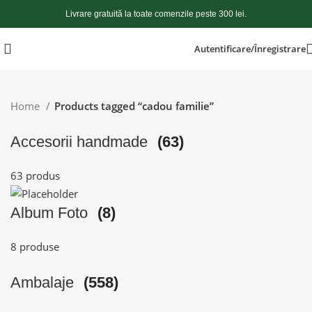
Livrare gratuită la toate comenzile peste 300 lei.
Autentificare/Înregistrare
Home
Products tagged “cadou familie”
Accesorii handmade
(63)
63 produs
Album Foto
(8)
8 produse
Ambalaje
(558)