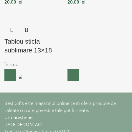
20,00
lei
20,00
lei
Tablou sticla
sublimare 13×18
În stoc
31,00
lei
Best Gifts este magazinul online ce iti ofera produse de
calitate cu care povestile tale pot fi create.
Urmărește-ne
DATE DE CONTACT
Traian 9, Otopeni, Ilfov, 075100