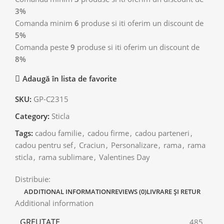
3%
Comanda minim
6
produse si iti oferim un discount de
5%
Comanda peste
9
produse si iti oferim un discount de
8%
Adaugă în lista de favorite
SKU:
GP-C2315
Category:
Sticla
Tags:
cadou familie
,
cadou firme
,
cadou parteneri
,
cadou pentru sef
,
Craciun
,
Personalizare
,
rama
,
rama
sticla
,
rama sublimare
,
Valentines Day
Distribuie:
ADDITIONAL INFORMATION
REVIEWS (0)
LIVRARE ȘI RETUR
Additional information
GREUTATE
485