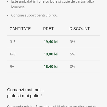
Este ambalat in folie cu bule si cutie de carton alba
lcuioasa.
Contine suport pentru birou.
CANTITATE
PRET
DISCOUNT
3-5
19,40
lei
3%
6-8
19,00
lei
5%
9+
18,40
lei
8%
Comanzi mai mult..
platesti mai putin !
Comanda minim
3
produse si iti oferim un discount de