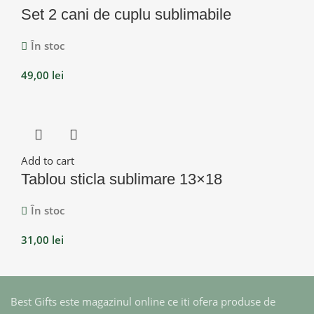
Set 2 cani de cuplu sublimabile
În stoc
49,00
lei
Add to cart
Tablou sticla sublimare 13×18
În stoc
31,00
lei
Best Gifts este magazinul online ce iti ofera produse de