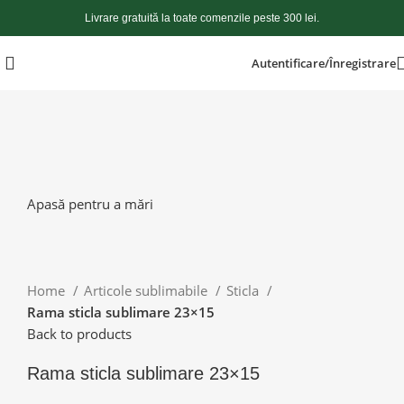
Livrare gratuită la toate comenzile peste 300 lei.
Autentificare/Înregistrare
Apasă pentru a mări
Home
Articole sublimabile
Sticla
Rama sticla sublimare 23×15
Back to products
Rama sticla sublimare 23×15