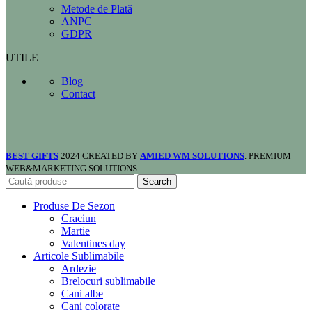
Metode de Plată
ANPC
GDPR
UTILE
Blog
Contact
BEST GIFTS
2024 CREATED BY
AMIED WM SOLUTIONS
. PREMIUM
WEB&MARKETING SOLUTIONS.
Search
Produse De Sezon
Craciun
Martie
Valentines day
Articole Sublimabile
Ardezie
Brelocuri sublimabile
Cani albe
Cani colorate