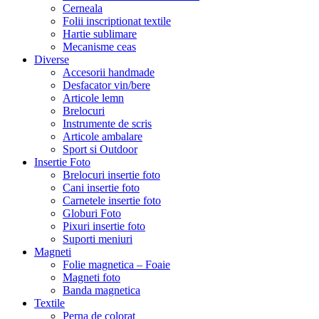
Cerneala
Folii inscriptionat textile
Hartie sublimare
Mecanisme ceas
Diverse
Accesorii handmade
Desfacator vin/bere
Articole lemn
Brelocuri
Instrumente de scris
Articole ambalare
Sport si Outdoor
Insertie Foto
Brelocuri insertie foto
Cani insertie foto
Carnetele insertie foto
Globuri Foto
Pixuri insertie foto
Suporti meniuri
Magneti
Folie magnetica – Foaie
Magneti foto
Banda magnetica
Textile
Perna de colorat