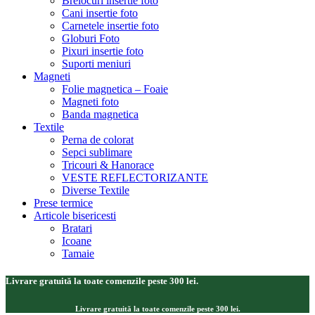
Brelocuri insertie foto
Cani insertie foto
Carnetele insertie foto
Globuri Foto
Pixuri insertie foto
Suporti meniuri
Magneti
Folie magnetica – Foaie
Magneti foto
Banda magnetica
Textile
Perna de colorat
Sepci sublimare
Tricouri & Hanorace
VESTE REFLECTORIZANTE
Diverse Textile
Prese termice
Articole bisericesti
Bratari
Icoane
Tamaie
Livrare gratuită la toate comenzile peste 300 lei.
Livrare gratuită la toate comenzile peste 300 lei.