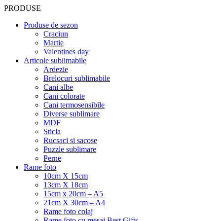
PRODUSE
Produse de sezon
Craciun
Martie
Valentines day
Articole sublimabile
Ardezie
Brelocuri sublimabile
Cani albe
Cani colorate
Cani termosensibile
Diverse sublimare
MDF
Sticla
Rucsaci si sacose
Puzzle sublimare
Perne
Rame foto
10cm X 15cm
13cm X 18cm
15cm x 20cm – A5
21cm X 30cm – A4
Rame foto colaj
Rame foto cu mesaj Best Gifts