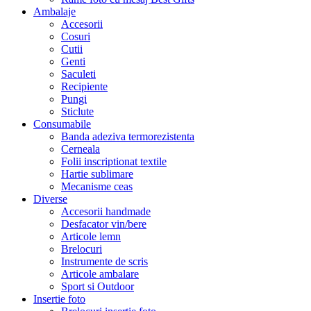
Ambalaje
Accesorii
Cosuri
Cutii
Genti
Saculeti
Recipiente
Pungi
Sticlute
Consumabile
Banda adeziva termorezistenta
Cerneala
Folii inscriptionat textile
Hartie sublimare
Mecanisme ceas
Diverse
Accesorii handmade
Desfacator vin/bere
Articole lemn
Brelocuri
Instrumente de scris
Articole ambalare
Sport si Outdoor
Insertie foto