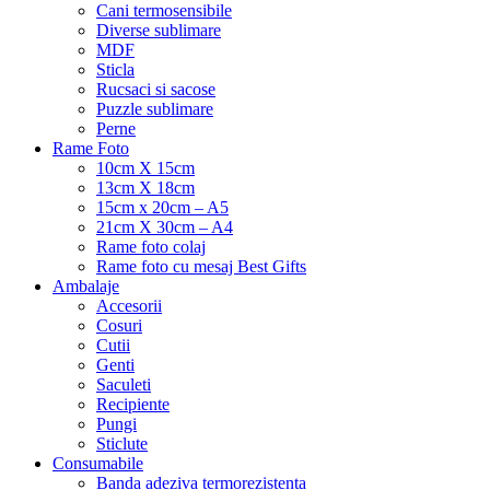
Cani termosensibile
Diverse sublimare
MDF
Sticla
Rucsaci si sacose
Puzzle sublimare
Perne
Rame Foto
10cm X 15cm
13cm X 18cm
15cm x 20cm – A5
21cm X 30cm – A4
Rame foto colaj
Rame foto cu mesaj Best Gifts
Ambalaje
Accesorii
Cosuri
Cutii
Genti
Saculeti
Recipiente
Pungi
Sticlute
Consumabile
Banda adeziva termorezistenta