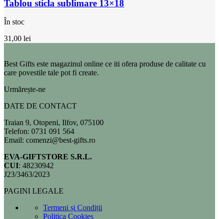
Tablou sticla sublimare 13×18
În stoc
31,00
lei
Best Gifts este magazinul online ce iti ofera produse de calitate cu
care povestile tale pot fi create.
Urmărește-ne
DATE DE CONTACT
Traian 9, Otopeni, Ilfov, 075100
Telefon: 0731 091 564
Email: comenzi@best-gifts.ro
EVA-GIFTSTORE S.R.L.
CUI
: 48230942
J23/3463/2023
PAGINI LEGALE
Termeni și Condiții
Politica Cookies