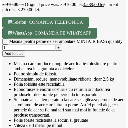
3.910,00
lei
Original price was: 3.910,00 lei.
3.239,00
lei
Current
price is: 3.239,00 lei.
COMANDĂ TELEFONICĂ
COMANDĂ PE WHATSAPP
Masina pentru perne de aer ambalare MINI AIR EASi quantity
Add to cart
Masina care produce pungi de aer foarte folositoare pentru
ambalarea in siguranta a coletelor
Foarte simplu de folosit.
Dimensiuni reduse; manevrabilitate ridicata; doar 2,5 kg
Folia folosita este reciclabila
Economiseste enorm costurile cu retururi si inlocuirea
produselor deteriorate pe perioada transportului.
Se poate ajusta temperatura la care se sigileaza pernele de aer
si volumul de aer care intra in perne. Astfel puteti alege ca
pernele de aer sa fie mai tari sau mai moi in functie de ce
produse transportati.
Folie foarte rezistenta la socuri si greutate
Viteza de 3 metrii pe minut