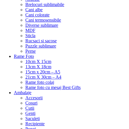
Brelocuri sublimabile
Cani albe
Cani colorate
Cani termosensibile
Diverse sublimare
MDF
Sticla
Rucsaci si sacose
Puzzle sublimare
Perne
Rame Foto
10cm X 15cm
13cm X 18cm
15cm x 20cm – A5
21cm X 30cm – A4
Rame foto colaj
Rame foto cu mesaj Best Gifts
Ambalaje
Accesorii
Cosuri
Cutii
Genti
Saculeti
Recipiente
Pungi