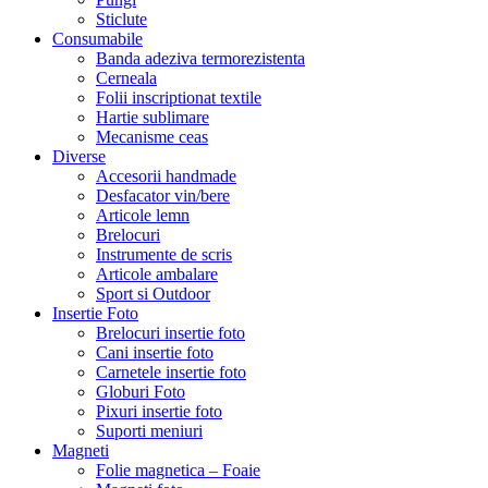
Sticlute
Consumabile
Banda adeziva termorezistenta
Cerneala
Folii inscriptionat textile
Hartie sublimare
Mecanisme ceas
Diverse
Accesorii handmade
Desfacator vin/bere
Articole lemn
Brelocuri
Instrumente de scris
Articole ambalare
Sport si Outdoor
Insertie Foto
Brelocuri insertie foto
Cani insertie foto
Carnetele insertie foto
Globuri Foto
Pixuri insertie foto
Suporti meniuri
Magneti
Folie magnetica – Foaie