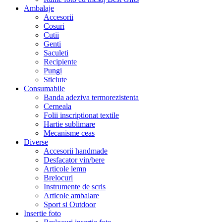
Ambalaje
Accesorii
Cosuri
Cutii
Genti
Saculeti
Recipiente
Pungi
Sticlute
Consumabile
Banda adeziva termorezistenta
Cerneala
Folii inscriptionat textile
Hartie sublimare
Mecanisme ceas
Diverse
Accesorii handmade
Desfacator vin/bere
Articole lemn
Brelocuri
Instrumente de scris
Articole ambalare
Sport si Outdoor
Insertie foto