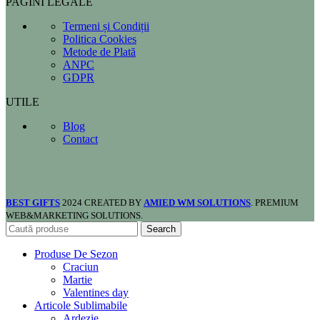
PAGINI LEGALE
Termeni și Condiții
Politica Cookies
Metode de Plată
ANPC
GDPR
UTILE
Blog
Contact
BEST GIFTS
2024 CREATED BY
AMIED WM SOLUTIONS
. PREMIUM
WEB&MARKETING SOLUTIONS.
Search
Produse De Sezon
Craciun
Martie
Valentines day
Articole Sublimabile
Ardezie