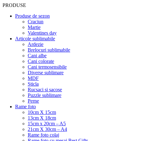
PRODUSE
Produse de sezon
Craciun
Martie
Valentines day
Articole sublimabile
Ardezie
Brelocuri sublimabile
Cani albe
Cani colorate
Cani termosensibile
Diverse sublimare
MDF
Sticla
Rucsaci si sacose
Puzzle sublimare
Perne
Rame foto
10cm X 15cm
13cm X 18cm
15cm x 20cm – A5
21cm X 30cm – A4
Rame foto colaj
Rame foto cu mesaj Best Gifts