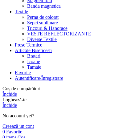
Magneti foto
Banda magnetica
Textile
Perna de colorat
Sepci sublimare
Tricouri & Hanorace
VESTE REFLECTORIZANTE
Diverse Textile
Prese Termice
Articole Bisericesti
Bratari
Icoane
Tamaie
Favorite
Autentificare/Înregistrare
Coș de cumpărături
Închide
Loghează-te
Închide
No account yet?
Creează un cont
0
Favorite
0
items
Coș