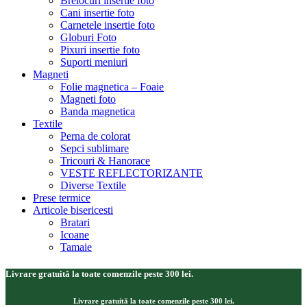
Brelocuri insertie foto
Cani insertie foto
Carnetele insertie foto
Globuri Foto
Pixuri insertie foto
Suporti meniuri
Magneti
Folie magnetica – Foaie
Magneti foto
Banda magnetica
Textile
Perna de colorat
Sepci sublimare
Tricouri & Hanorace
VESTE REFLECTORIZANTE
Diverse Textile
Prese termice
Articole bisericesti
Bratari
Icoane
Tamaie
Livrare gratuită la toate comenzile peste 300 lei.
Livrare gratuită la toate comenzile peste 300 lei.