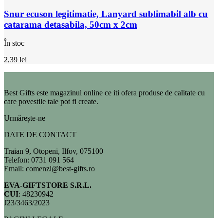
Snur ecuson legitimatie, Lanyard sublimabil alb cu
catarama detasabila, 50cm x 2cm
În stoc
2,39
lei
Best Gifts este magazinul online ce iti ofera produse de calitate cu
care povestile tale pot fi create.
Urmărește-ne
DATE DE CONTACT
Traian 9, Otopeni, Ilfov, 075100
Telefon: 0731 091 564
Email: comenzi@best-gifts.ro
EVA-GIFTSTORE S.R.L.
CUI
: 48230942
J23/3463/2023