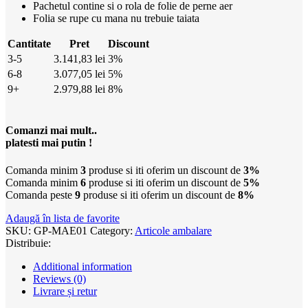
Pachetul contine si o rola de folie de perne aer
Folia se rupe cu mana nu trebuie taiata
Cantitate
Pret
Discount
3-5
3.141,83
lei
3%
6-8
3.077,05
lei
5%
9+
2.979,88
lei
8%
Comanzi mai mult..
platesti mai putin !
Comanda minim
3
produse si iti oferim un discount de
3%
Comanda minim
6
produse si iti oferim un discount de
5%
Comanda peste
9
produse si iti oferim un discount de
8%
Adaugă în lista de favorite
SKU:
GP-MAE01
Category:
Articole ambalare
Distribuie:
Additional information
Reviews (0)
Livrare și retur