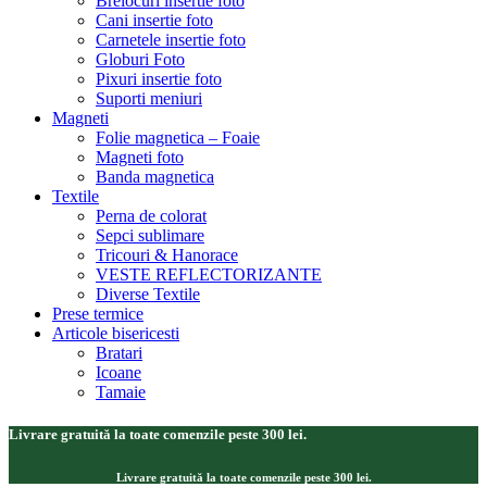
Brelocuri insertie foto
Cani insertie foto
Carnetele insertie foto
Globuri Foto
Pixuri insertie foto
Suporti meniuri
Magneti
Folie magnetica – Foaie
Magneti foto
Banda magnetica
Textile
Perna de colorat
Sepci sublimare
Tricouri & Hanorace
VESTE REFLECTORIZANTE
Diverse Textile
Prese termice
Articole bisericesti
Bratari
Icoane
Tamaie
Livrare gratuită la toate comenzile peste 300 lei.
Livrare gratuită la toate comenzile peste 300 lei.