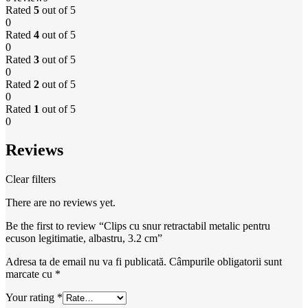
Rated
5
out of 5
0
Rated
4
out of 5
0
Rated
3
out of 5
0
Rated
2
out of 5
0
Rated
1
out of 5
0
Reviews
Clear filters
There are no reviews yet.
Be the first to review “Clips cu snur retractabil metalic pentru
ecuson legitimatie, albastru, 3.2 cm”
Adresa ta de email nu va fi publicată.
Câmpurile obligatorii sunt
marcate cu
*
Your rating
*