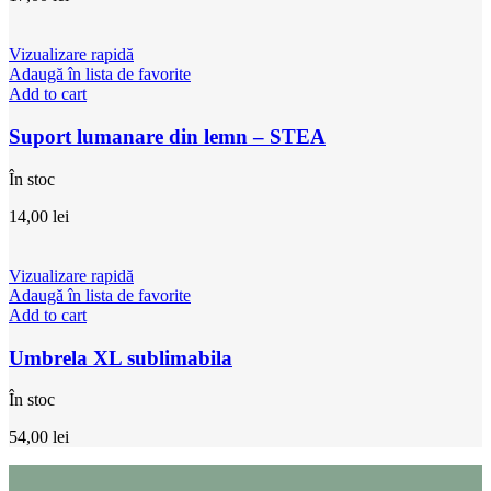
Vizualizare rapidă
Adaugă în lista de favorite
Add to cart
Suport lumanare din lemn – STEA
În stoc
14,00
lei
Vizualizare rapidă
Adaugă în lista de favorite
Add to cart
Umbrela XL sublimabila
În stoc
54,00
lei