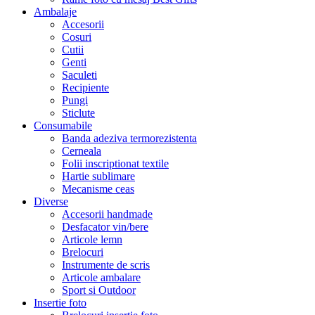
Ambalaje
Accesorii
Cosuri
Cutii
Genti
Saculeti
Recipiente
Pungi
Sticlute
Consumabile
Banda adeziva termorezistenta
Cerneala
Folii inscriptionat textile
Hartie sublimare
Mecanisme ceas
Diverse
Accesorii handmade
Desfacator vin/bere
Articole lemn
Brelocuri
Instrumente de scris
Articole ambalare
Sport si Outdoor
Insertie foto