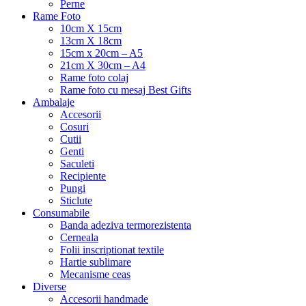
Perne
Rame Foto
10cm X 15cm
13cm X 18cm
15cm x 20cm – A5
21cm X 30cm – A4
Rame foto colaj
Rame foto cu mesaj Best Gifts
Ambalaje
Accesorii
Cosuri
Cutii
Genti
Saculeti
Recipiente
Pungi
Sticlute
Consumabile
Banda adeziva termorezistenta
Cerneala
Folii inscriptionat textile
Hartie sublimare
Mecanisme ceas
Diverse
Accesorii handmade