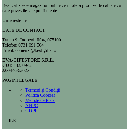
Best Gifts este magazinul online ce iti ofera produse de calitate cu
care povestile tale pot fi create.
Urmărește-ne
DATE DE CONTACT
Traian 9, Otopeni, Ilfov, 075100
Telefon: 0731 091 564
Email: comenzi@best-gifts.ro
EVA-GIFTSTORE S.R.L.
CUI
: 48230942
J23/3463/2023
PAGINI LEGALE
Termeni și Condiții
Politica Cookies
Metode de Plată
ANPC
GDPR
UTILE