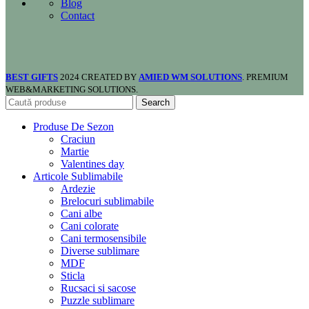
Blog
Contact
BEST GIFTS
2024 CREATED BY
AMIED WM SOLUTIONS
. PREMIUM
WEB&MARKETING SOLUTIONS.
Search
Produse De Sezon
Craciun
Martie
Valentines day
Articole Sublimabile
Ardezie
Brelocuri sublimabile
Cani albe
Cani colorate
Cani termosensibile
Diverse sublimare
MDF
Sticla
Rucsaci si sacose
Puzzle sublimare