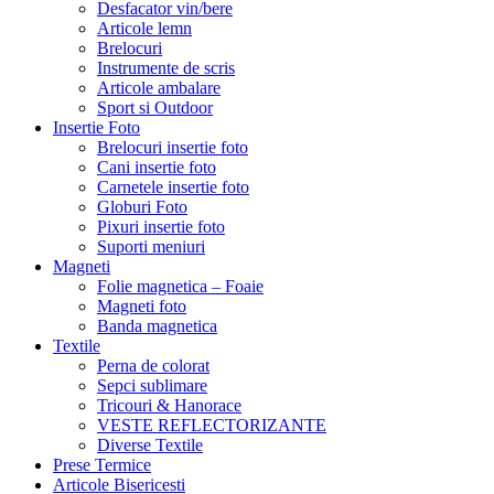
Desfacator vin/bere
Articole lemn
Brelocuri
Instrumente de scris
Articole ambalare
Sport si Outdoor
Insertie Foto
Brelocuri insertie foto
Cani insertie foto
Carnetele insertie foto
Globuri Foto
Pixuri insertie foto
Suporti meniuri
Magneti
Folie magnetica – Foaie
Magneti foto
Banda magnetica
Textile
Perna de colorat
Sepci sublimare
Tricouri & Hanorace
VESTE REFLECTORIZANTE
Diverse Textile
Prese Termice
Articole Bisericesti