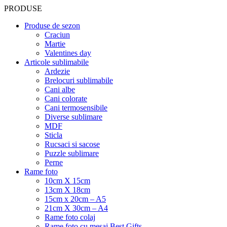
PRODUSE
Produse de sezon
Craciun
Martie
Valentines day
Articole sublimabile
Ardezie
Brelocuri sublimabile
Cani albe
Cani colorate
Cani termosensibile
Diverse sublimare
MDF
Sticla
Rucsaci si sacose
Puzzle sublimare
Perne
Rame foto
10cm X 15cm
13cm X 18cm
15cm x 20cm – A5
21cm X 30cm – A4
Rame foto colaj
Rame foto cu mesaj Best Gifts