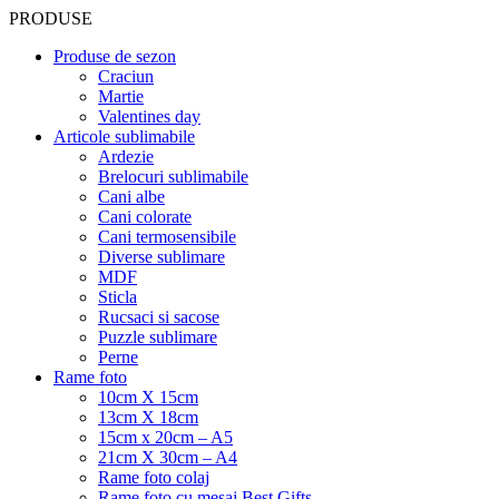
PRODUSE
Produse de sezon
Craciun
Martie
Valentines day
Articole sublimabile
Ardezie
Brelocuri sublimabile
Cani albe
Cani colorate
Cani termosensibile
Diverse sublimare
MDF
Sticla
Rucsaci si sacose
Puzzle sublimare
Perne
Rame foto
10cm X 15cm
13cm X 18cm
15cm x 20cm – A5
21cm X 30cm – A4
Rame foto colaj
Rame foto cu mesaj Best Gifts