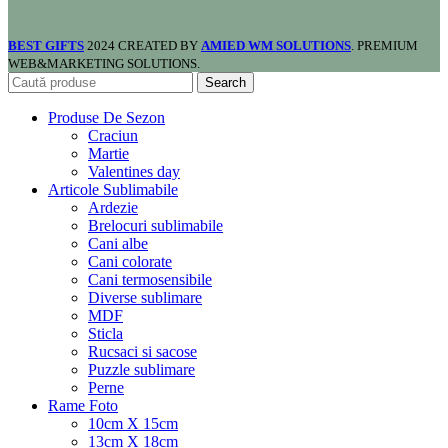
BEST GIFTS
2024 CREATED BY
AMIED WM SOLUTIONS
. PREMIUM
WEB&MARKETING SOLUTIONS.
Search
Produse De Sezon
Craciun
Martie
Valentines day
Articole Sublimabile
Ardezie
Brelocuri sublimabile
Cani albe
Cani colorate
Cani termosensibile
Diverse sublimare
MDF
Sticla
Rucsaci si sacose
Puzzle sublimare
Perne
Rame Foto
10cm X 15cm
13cm X 18cm