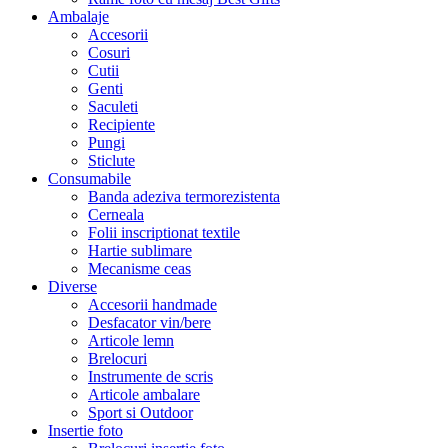
Ambalaje
Accesorii
Cosuri
Cutii
Genti
Saculeti
Recipiente
Pungi
Sticlute
Consumabile
Banda adeziva termorezistenta
Cerneala
Folii inscriptionat textile
Hartie sublimare
Mecanisme ceas
Diverse
Accesorii handmade
Desfacator vin/bere
Articole lemn
Brelocuri
Instrumente de scris
Articole ambalare
Sport si Outdoor
Insertie foto