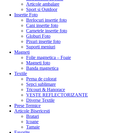
Articole ambalare
Sport si Outdoor
Insertie Foto
Brelocuri insertie foto
Cani insertie foto
Carnetele insertie foto
Globuri Foto
Pixuri insertie foto
Suporti meniuri
Magneti
Folie magnetica – Foaie
Magneti foto
Banda magnetica
Textile
Perna de colorat
Sepci sublimare
Tricouri & Hanorace
VESTE REFLECTORIZANTE
Diverse Textile
Prese Termice
Articole Bisericesti
Bratari
Icoane
Tamaie
Favorite