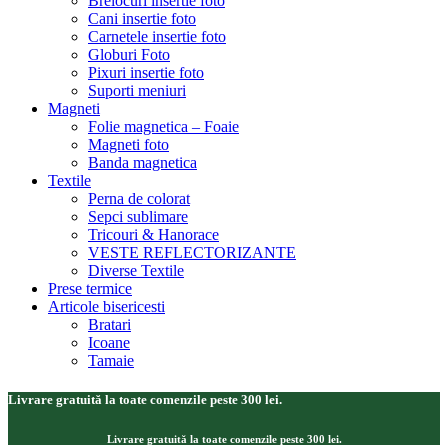
Brelocuri insertie foto
Cani insertie foto
Carnetele insertie foto
Globuri Foto
Pixuri insertie foto
Suporti meniuri
Magneti
Folie magnetica – Foaie
Magneti foto
Banda magnetica
Textile
Perna de colorat
Sepci sublimare
Tricouri & Hanorace
VESTE REFLECTORIZANTE
Diverse Textile
Prese termice
Articole bisericesti
Bratari
Icoane
Tamaie
Livrare gratuită la toate comenzile peste 300 lei.
Livrare gratuită la toate comenzile peste 300 lei.