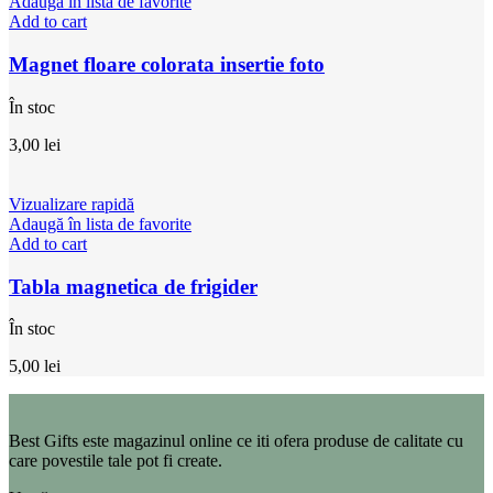
Adaugă în lista de favorite
Add to cart
Magnet floare colorata insertie foto
În stoc
3,00
lei
Vizualizare rapidă
Adaugă în lista de favorite
Add to cart
Tabla magnetica de frigider
În stoc
5,00
lei
Best Gifts este magazinul online ce iti ofera produse de calitate cu
care povestile tale pot fi create.