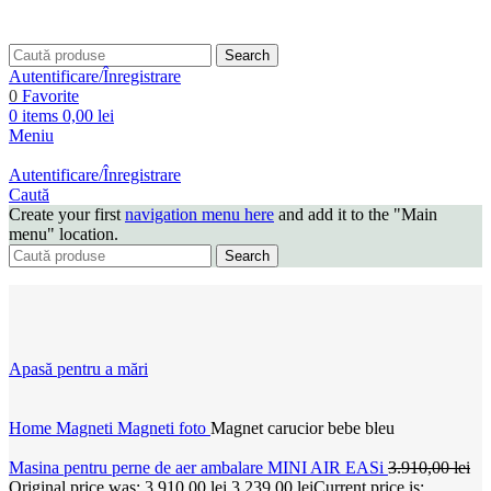
Search
Autentificare/Înregistrare
0
Favorite
0
items
0,00
lei
Meniu
Autentificare/Înregistrare
Caută
Create your first
navigation menu here
and add it to the "Main
menu" location.
Search
Apasă pentru a mări
Home
Magneti
Magneti foto
Magnet carucior bebe bleu
Masina pentru perne de aer ambalare MINI AIR EASi
3.910,00
lei
Original price was: 3.910,00 lei.
3.239,00
lei
Current price is: