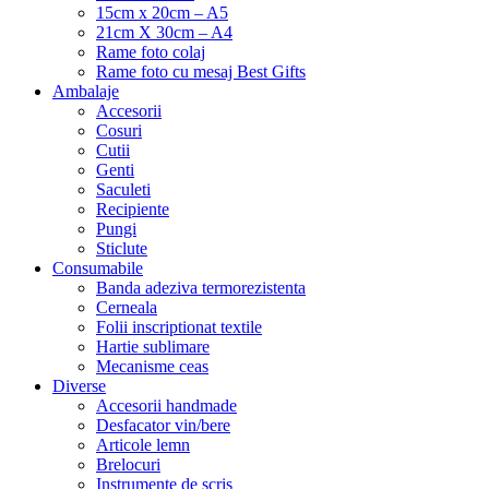
15cm x 20cm – A5
21cm X 30cm – A4
Rame foto colaj
Rame foto cu mesaj Best Gifts
Ambalaje
Accesorii
Cosuri
Cutii
Genti
Saculeti
Recipiente
Pungi
Sticlute
Consumabile
Banda adeziva termorezistenta
Cerneala
Folii inscriptionat textile
Hartie sublimare
Mecanisme ceas
Diverse
Accesorii handmade
Desfacator vin/bere
Articole lemn
Brelocuri
Instrumente de scris