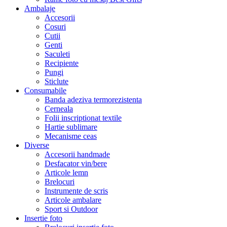
Ambalaje
Accesorii
Cosuri
Cutii
Genti
Saculeti
Recipiente
Pungi
Sticlute
Consumabile
Banda adeziva termorezistenta
Cerneala
Folii inscriptionat textile
Hartie sublimare
Mecanisme ceas
Diverse
Accesorii handmade
Desfacator vin/bere
Articole lemn
Brelocuri
Instrumente de scris
Articole ambalare
Sport si Outdoor
Insertie foto