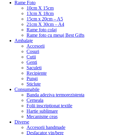
Rame Foto
10cm X 15cm
13cm X 18cm
15cm x 20cm – A5
21cm X 30cm – A4
Rame foto colaj
Rame foto cu mesaj Best Gifts
Ambalaje
Accesorii
Cosuri
Cutii
Genti
Saculeti
Recipiente
Pungi
Sticlute
Consumabile
Banda adeziva termorezistenta
Cerneala
Folii inscriptionat textile
Hartie sublimare
Mecanisme ceas
Diverse
Accesorii handmade
Desfacator vin/bere