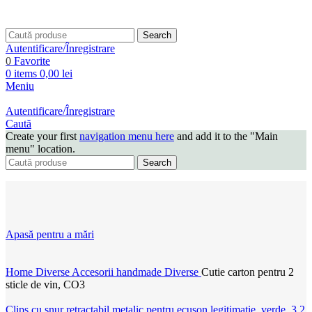
Search
Autentificare/Înregistrare
0
Favorite
0
items
0,00
lei
Meniu
Autentificare/Înregistrare
Caută
Create your first
navigation menu here
and add it to the "Main
menu" location.
Search
Apasă pentru a mări
Home
Diverse
Accesorii handmade
Diverse
Cutie carton pentru 2
sticle de vin, CO3
Clips cu snur retractabil metalic pentru ecuson legitimatie, verde, 3.2