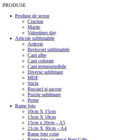
PRODUSE
Produse de sezon
Craciun
Martie
Valentines day
Articole sublimabile
Ardezie
Brelocuri sublimabile
Cani albe
Cani colorate
Cani termosensibile
Diverse sublimare
MDF
Sticla
Rucsaci si sacose
Puzzle sublimare
Perne
Rame foto
10cm X 15cm
13cm X 18cm
15cm x 20cm – A5
21cm X 30cm – A4
Rame foto colaj
Rame foto cu mesaj Best Gifts