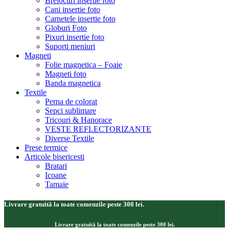
Brelocuri insertie foto
Cani insertie foto
Carnetele insertie foto
Globuri Foto
Pixuri insertie foto
Suporti meniuri
Magneti
Folie magnetica – Foaie
Magneti foto
Banda magnetica
Textile
Perna de colorat
Sepci sublimare
Tricouri & Hanorace
VESTE REFLECTORIZANTE
Diverse Textile
Prese termice
Articole bisericesti
Bratari
Icoane
Tamaie
Livrare gratuită la toate comenzile peste 300 lei.
Livrare gratuită la toate comenzile peste 300 lei.