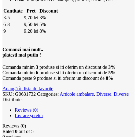
Cantitate
Pret
Discount
3-5
9,70
lei
3%
6-8
9,50
lei
5%
9+
9,20
lei
8%
Comanzi mai mult..
platesti mai putin !
Comanda minim
3
produse si iti oferim un discount de
3%
Comanda minim
6
produse si iti oferim un discount de
5%
Comanda peste
9
produse si iti oferim un discount de
8%
Adaugă în lista de favorite
SKU:
G0631732
Categories:
Articole ambalare
,
Diverse
,
Diverse
Distribuie:
Reviews (0)
Livrare și retur
Reviews (0)
Rated
0
out of 5
0 reviews