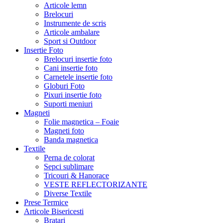
Articole lemn
Brelocuri
Instrumente de scris
Articole ambalare
Sport si Outdoor
Insertie Foto
Brelocuri insertie foto
Cani insertie foto
Carnetele insertie foto
Globuri Foto
Pixuri insertie foto
Suporti meniuri
Magneti
Folie magnetica – Foaie
Magneti foto
Banda magnetica
Textile
Perna de colorat
Sepci sublimare
Tricouri & Hanorace
VESTE REFLECTORIZANTE
Diverse Textile
Prese Termice
Articole Bisericesti
Bratari