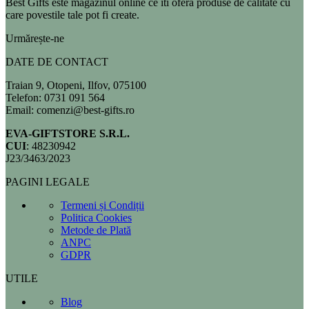
Best Gifts este magazinul online ce iti ofera produse de calitate cu
care povestile tale pot fi create.
Urmărește-ne
DATE DE CONTACT
Traian 9, Otopeni, Ilfov, 075100
Telefon: 0731 091 564
Email: comenzi@best-gifts.ro
EVA-GIFTSTORE S.R.L.
CUI
: 48230942
J23/3463/2023
PAGINI LEGALE
Termeni și Condiții
Politica Cookies
Metode de Plată
ANPC
GDPR
UTILE
Blog