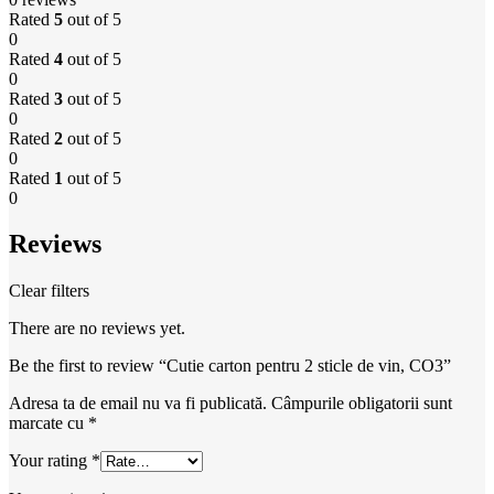
Rated
5
out of 5
0
Rated
4
out of 5
0
Rated
3
out of 5
0
Rated
2
out of 5
0
Rated
1
out of 5
0
Reviews
Clear filters
There are no reviews yet.
Be the first to review “Cutie carton pentru 2 sticle de vin, CO3”
Adresa ta de email nu va fi publicată.
Câmpurile obligatorii sunt
marcate cu
*
Your rating
*