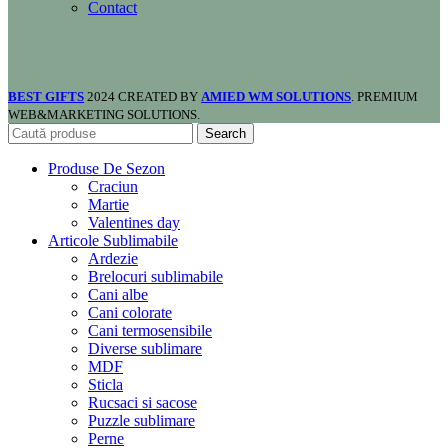
Contact
BEST GIFTS
2024 CREATED BY
AMIED WM SOLUTIONS
. PREMIUM
WEB&MARKETING SOLUTIONS.
Search
Produse De Sezon
Craciun
Martie
Valentines day
Articole Sublimabile
Ardezie
Brelocuri sublimabile
Cani albe
Cani colorate
Cani termosensibile
Diverse sublimare
MDF
Sticla
Rucsaci si sacose
Puzzle sublimare
Perne