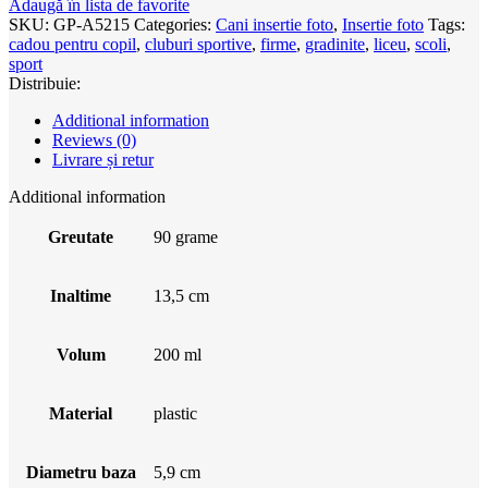
Adaugă în lista de favorite
SKU:
GP-A5215
Categories:
Cani insertie foto
,
Insertie foto
Tags:
cadou pentru copil
,
cluburi sportive
,
firme
,
gradinite
,
liceu
,
scoli
,
sport
Distribuie:
Additional information
Reviews (0)
Livrare și retur
Additional information
Greutate
90 grame
Inaltime
13,5 cm
Volum
200 ml
Material
plastic
Diametru baza
5,9 cm