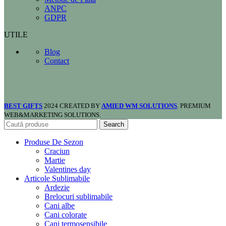
ANPC
GDPR
UTILE
Blog
Contact
BEST GIFTS
2024 CREATED BY
AMIED WM SOLUTIONS
. PREMIUM
WEB&MARKETING SOLUTIONS.
Search
Produse De Sezon
Craciun
Martie
Valentines day
Articole Sublimabile
Ardezie
Brelocuri sublimabile
Cani albe
Cani colorate
Cani termosensibile