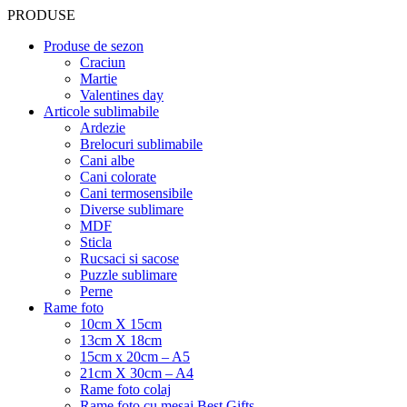
PRODUSE
Produse de sezon
Craciun
Martie
Valentines day
Articole sublimabile
Ardezie
Brelocuri sublimabile
Cani albe
Cani colorate
Cani termosensibile
Diverse sublimare
MDF
Sticla
Rucsaci si sacose
Puzzle sublimare
Perne
Rame foto
10cm X 15cm
13cm X 18cm
15cm x 20cm – A5
21cm X 30cm – A4
Rame foto colaj
Rame foto cu mesaj Best Gifts