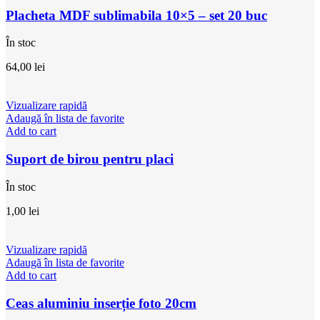
Placheta MDF sublimabila 10×5 – set 20 buc
În stoc
64,00
lei
Vizualizare rapidă
Adaugă în lista de favorite
Add to cart
Suport de birou pentru placi
În stoc
1,00
lei
Vizualizare rapidă
Adaugă în lista de favorite
Add to cart
Ceas aluminiu inserție foto 20cm