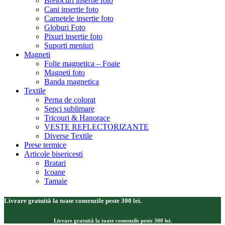
Brelocuri insertie foto
Cani insertie foto
Carnetele insertie foto
Globuri Foto
Pixuri insertie foto
Suporti meniuri
Magneti
Folie magnetica – Foaie
Magneti foto
Banda magnetica
Textile
Perna de colorat
Sepci sublimare
Tricouri & Hanorace
VESTE REFLECTORIZANTE
Diverse Textile
Prese termice
Articole bisericesti
Bratari
Icoane
Tamaie
Livrare gratuită la toate comenzile peste 300 lei.
Livrare gratuită la toate comenzile peste 300 lei.