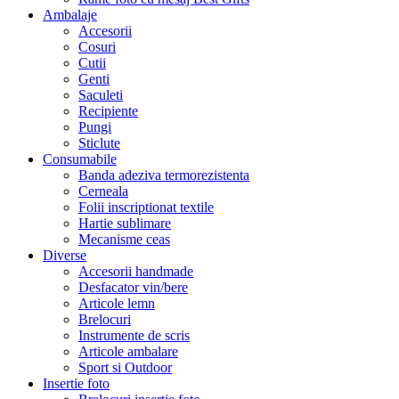
Ambalaje
Accesorii
Cosuri
Cutii
Genti
Saculeti
Recipiente
Pungi
Sticlute
Consumabile
Banda adeziva termorezistenta
Cerneala
Folii inscriptionat textile
Hartie sublimare
Mecanisme ceas
Diverse
Accesorii handmade
Desfacator vin/bere
Articole lemn
Brelocuri
Instrumente de scris
Articole ambalare
Sport si Outdoor
Insertie foto