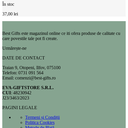
În stoc
37,00
lei
Best Gifts este magazinul online ce iti ofera produse de calitate cu
care povestile tale pot fi create.
Urmărește-ne
DATE DE CONTACT
Traian 9, Otopeni, Ilfov, 075100
Telefon: 0731 091 564
Email: comenzi@best-gifts.ro
EVA-GIFTSTORE S.R.L.
CUI
: 48230942
J23/3463/2023
PAGINI LEGALE
Termeni și Condiții
Politica Cookies
Metode de Plată