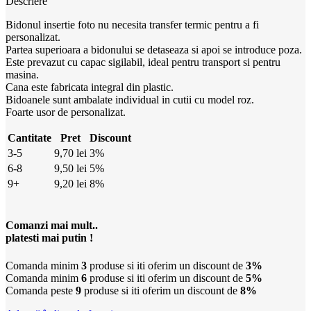
Descriere
Bidonul insertie foto nu necesita transfer termic pentru a fi
personalizat.
Partea superioara a bidonului se detaseaza si apoi se introduce poza.
Este prevazut cu capac sigilabil, ideal pentru transport si pentru
masina.
Cana este fabricata integral din plastic.
Bidoanele sunt ambalate individual in cutii cu model roz.
Foarte usor de personalizat.
Cantitate
Pret
Discount
3-5
9,70
lei
3%
6-8
9,50
lei
5%
9+
9,20
lei
8%
Comanzi mai mult..
platesti mai putin !
Comanda minim
3
produse si iti oferim un discount de
3%
Comanda minim
6
produse si iti oferim un discount de
5%
Comanda peste
9
produse si iti oferim un discount de
8%