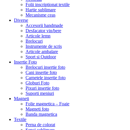
Folii inscriptionat textile
Hartie sublimare
Mecanisme ceas
Diverse
Accesorii handmade
Desfacator vin/bere
Articole lemn
Brelocuri
Instrumente de scris
Articole ambalare
Sport si Outdoor
Insertie Foto
Brelocuri insertie foto
Cani insertie foto
Carnetele insertie foto
Globuri Foto
Pixuri insertie foto
Suporti meniuri
Magneti
Folie magnetica – Foaie
Magneti foto
Banda magnetica
Textile
Perna de colorat
Sepci sublimare