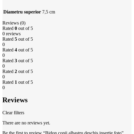
Diametru superior
7,5 cm
Reviews (0)
Rated
0
out of 5
0 reviews
Rated
5
out of 5
0
Rated
4
out of 5
0
Rated
3
out of 5
0
Rated
2
out of 5
0
Rated
1
out of 5
0
Reviews
Clear filters
There are no reviews yet.
Be the first to review “Bidon copii albastru deschis insertie foto”