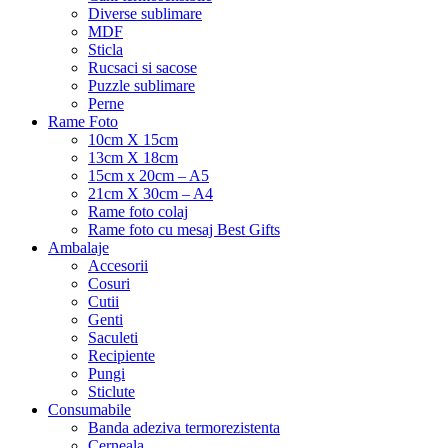
Diverse sublimare
MDF
Sticla
Rucsaci si sacose
Puzzle sublimare
Perne
Rame Foto
10cm X 15cm
13cm X 18cm
15cm x 20cm – A5
21cm X 30cm – A4
Rame foto colaj
Rame foto cu mesaj Best Gifts
Ambalaje
Accesorii
Cosuri
Cutii
Genti
Saculeti
Recipiente
Pungi
Sticlute
Consumabile
Banda adeziva termorezistenta
Cerneala