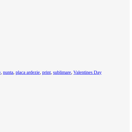
e
,
nunta
,
placa ardezie
,
print
,
sublimare
,
Valentines Day