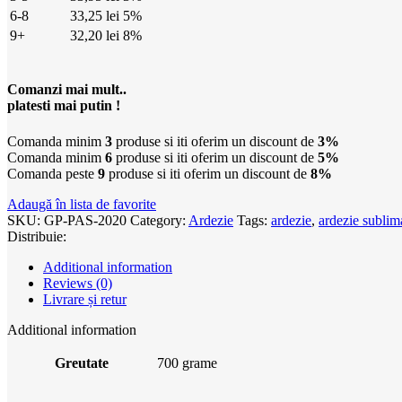
6-8
33,25
lei
5%
9+
32,20
lei
8%
Comanzi mai mult..
platesti mai putin !
Comanda minim
3
produse si iti oferim un discount de
3%
Comanda minim
6
produse si iti oferim un discount de
5%
Comanda peste
9
produse si iti oferim un discount de
8%
Adaugă în lista de favorite
SKU:
GP-PAS-2020
Category:
Ardezie
Tags:
ardezie
,
ardezie sublim
Distribuie:
Additional information
Reviews (0)
Livrare și retur
Additional information
Greutate
700 grame