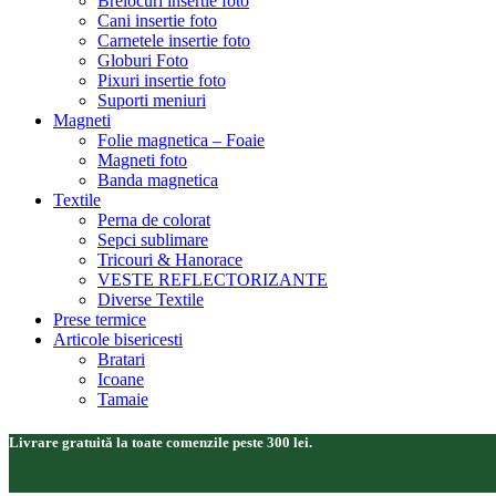
Brelocuri insertie foto
Cani insertie foto
Carnetele insertie foto
Globuri Foto
Pixuri insertie foto
Suporti meniuri
Magneti
Folie magnetica – Foaie
Magneti foto
Banda magnetica
Textile
Perna de colorat
Sepci sublimare
Tricouri & Hanorace
VESTE REFLECTORIZANTE
Diverse Textile
Prese termice
Articole bisericesti
Bratari
Icoane
Tamaie
Livrare gratuită la toate comenzile peste 300 lei.