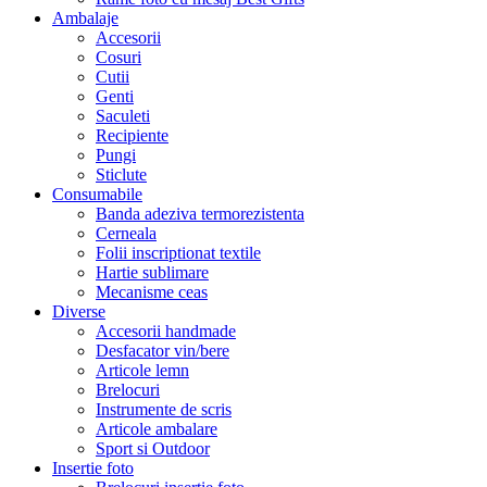
Ambalaje
Accesorii
Cosuri
Cutii
Genti
Saculeti
Recipiente
Pungi
Sticlute
Consumabile
Banda adeziva termorezistenta
Cerneala
Folii inscriptionat textile
Hartie sublimare
Mecanisme ceas
Diverse
Accesorii handmade
Desfacator vin/bere
Articole lemn
Brelocuri
Instrumente de scris
Articole ambalare
Sport si Outdoor
Insertie foto