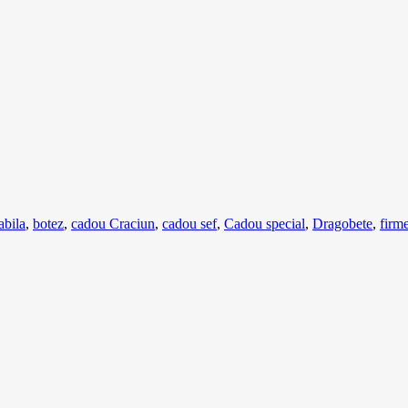
abila
,
botez
,
cadou Craciun
,
cadou sef
,
Cadou special
,
Dragobete
,
firm