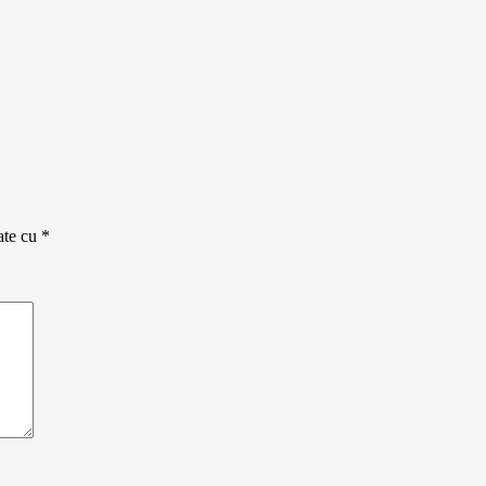
ate cu
*