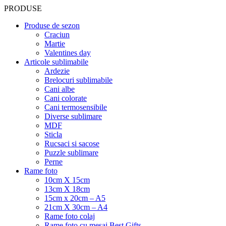
PRODUSE
Produse de sezon
Craciun
Martie
Valentines day
Articole sublimabile
Ardezie
Brelocuri sublimabile
Cani albe
Cani colorate
Cani termosensibile
Diverse sublimare
MDF
Sticla
Rucsaci si sacose
Puzzle sublimare
Perne
Rame foto
10cm X 15cm
13cm X 18cm
15cm x 20cm – A5
21cm X 30cm – A4
Rame foto colaj
Rame foto cu mesaj Best Gifts