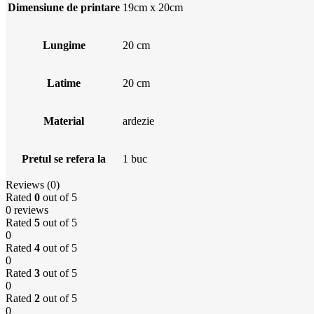
Dimensiune de printare
19cm x 20cm
Lungime
20 cm
Latime
20 cm
Material
ardezie
Pretul se refera la
1 buc
Reviews (0)
Rated
0
out of 5
0 reviews
Rated
5
out of 5
0
Rated
4
out of 5
0
Rated
3
out of 5
0
Rated
2
out of 5
0