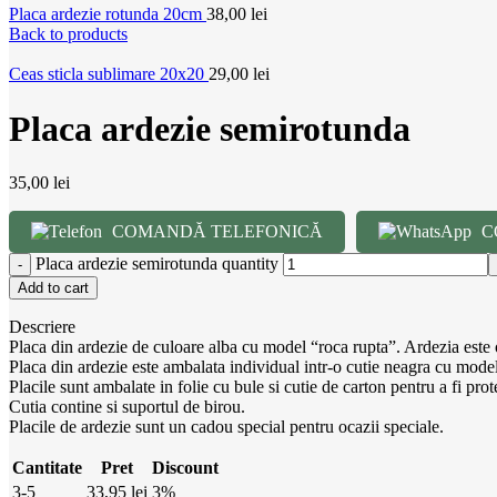
Placa ardezie rotunda 20cm
38,00
lei
Back to products
Ceas sticla sublimare 20x20
29,00
lei
Placa ardezie semirotunda
35,00
lei
COMANDĂ TELEFONICĂ
C
Placa ardezie semirotunda quantity
Add to cart
Descriere
Placa din ardezie de culoare alba cu model “roca rupta”. Ardezia este o 
Placa din ardezie este ambalata individual intr-o cutie neagra cu mode
Placile sunt ambalate in folie cu bule si cutie de carton pentru a fi prot
Cutia contine si suportul de birou.
Placile de ardezie sunt un cadou special pentru ocazii speciale.
Cantitate
Pret
Discount
3-5
33,95
lei
3%