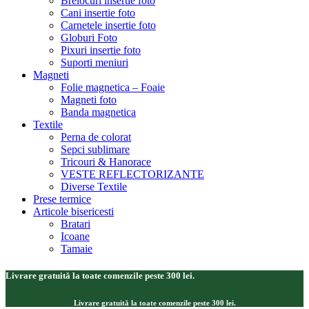
Brelocuri insertie foto
Cani insertie foto
Carnetele insertie foto
Globuri Foto
Pixuri insertie foto
Suporti meniuri
Magneti
Folie magnetica – Foaie
Magneti foto
Banda magnetica
Textile
Perna de colorat
Sepci sublimare
Tricouri & Hanorace
VESTE REFLECTORIZANTE
Diverse Textile
Prese termice
Articole bisericesti
Bratari
Icoane
Tamaie
Livrare gratuită la toate comenzile peste 300 lei.
Livrare gratuită la toate comenzile peste 300 lei.