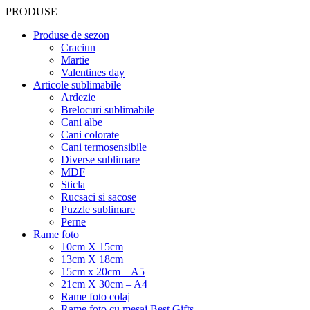
PRODUSE
Produse de sezon
Craciun
Martie
Valentines day
Articole sublimabile
Ardezie
Brelocuri sublimabile
Cani albe
Cani colorate
Cani termosensibile
Diverse sublimare
MDF
Sticla
Rucsaci si sacose
Puzzle sublimare
Perne
Rame foto
10cm X 15cm
13cm X 18cm
15cm x 20cm – A5
21cm X 30cm – A4
Rame foto colaj
Rame foto cu mesaj Best Gifts