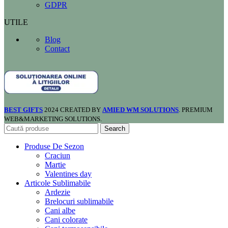
GDPR
UTILE
Blog
Contact
BEST GIFTS
2024 CREATED BY
AMIED WM SOLUTIONS
. PREMIUM
WEB&MARKETING SOLUTIONS.
Search
Produse De Sezon
Craciun
Martie
Valentines day
Articole Sublimabile
Ardezie
Brelocuri sublimabile
Cani albe
Cani colorate