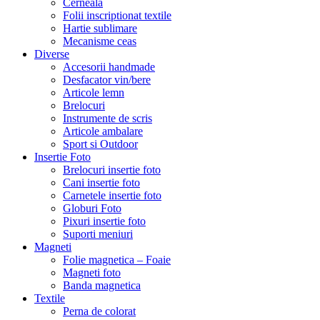
Cerneala
Folii inscriptionat textile
Hartie sublimare
Mecanisme ceas
Diverse
Accesorii handmade
Desfacator vin/bere
Articole lemn
Brelocuri
Instrumente de scris
Articole ambalare
Sport si Outdoor
Insertie Foto
Brelocuri insertie foto
Cani insertie foto
Carnetele insertie foto
Globuri Foto
Pixuri insertie foto
Suporti meniuri
Magneti
Folie magnetica – Foaie
Magneti foto
Banda magnetica
Textile
Perna de colorat