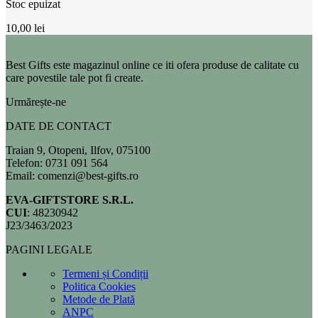
Stoc epuizat
10,00
lei
Best Gifts este magazinul online ce iti ofera produse de calitate cu
care povestile tale pot fi create.
Urmărește-ne
DATE DE CONTACT
Traian 9, Otopeni, Ilfov, 075100
Telefon: 0731 091 564
Email: comenzi@best-gifts.ro
EVA-GIFTSTORE S.R.L.
CUI
: 48230942
J23/3463/2023
PAGINI LEGALE
Termeni și Condiții
Politica Cookies
Metode de Plată
ANPC