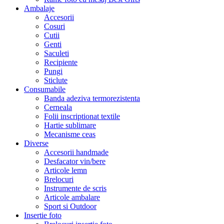
Ambalaje
Accesorii
Cosuri
Cutii
Genti
Saculeti
Recipiente
Pungi
Sticlute
Consumabile
Banda adeziva termorezistenta
Cerneala
Folii inscriptionat textile
Hartie sublimare
Mecanisme ceas
Diverse
Accesorii handmade
Desfacator vin/bere
Articole lemn
Brelocuri
Instrumente de scris
Articole ambalare
Sport si Outdoor
Insertie foto