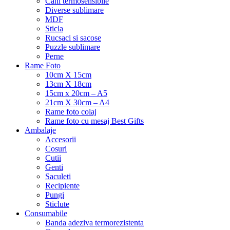
Cani termosensibile
Diverse sublimare
MDF
Sticla
Rucsaci si sacose
Puzzle sublimare
Perne
Rame Foto
10cm X 15cm
13cm X 18cm
15cm x 20cm – A5
21cm X 30cm – A4
Rame foto colaj
Rame foto cu mesaj Best Gifts
Ambalaje
Accesorii
Cosuri
Cutii
Genti
Saculeti
Recipiente
Pungi
Sticlute
Consumabile
Banda adeziva termorezistenta