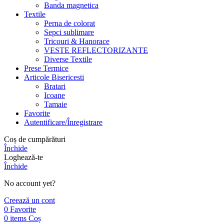
Banda magnetica
Textile
Perna de colorat
Sepci sublimare
Tricouri & Hanorace
VESTE REFLECTORIZANTE
Diverse Textile
Prese Termice
Articole Bisericesti
Bratari
Icoane
Tamaie
Favorite
Autentificare/Înregistrare
Coș de cumpărături
Închide
Loghează-te
Închide
No account yet?
Creează un cont
0
Favorite
0
items
Coș