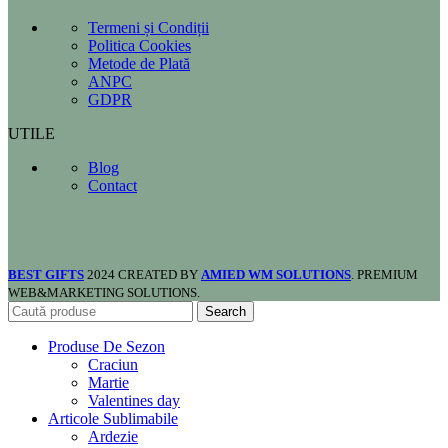
Termeni și Condiții
Politica Cookies
Metode de Plată
ANPC
GDPR
UTILE
Blog
Contact
BEST GIFTS
2024 CREATED BY
AMIED WM SOLUTIONS
. PREMIUM
WEB&MARKETING SOLUTIONS.
Search
Produse De Sezon
Craciun
Martie
Valentines day
Articole Sublimabile
Ardezie