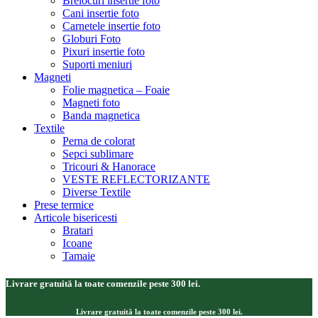
Brelocuri insertie foto
Cani insertie foto
Carnetele insertie foto
Globuri Foto
Pixuri insertie foto
Suporti meniuri
Magneti
Folie magnetica – Foaie
Magneti foto
Banda magnetica
Textile
Perna de colorat
Sepci sublimare
Tricouri & Hanorace
VESTE REFLECTORIZANTE
Diverse Textile
Prese termice
Articole bisericesti
Bratari
Icoane
Tamaie
Livrare gratuită la toate comenzile peste 300 lei.
Livrare gratuită la toate comenzile peste 300 lei.