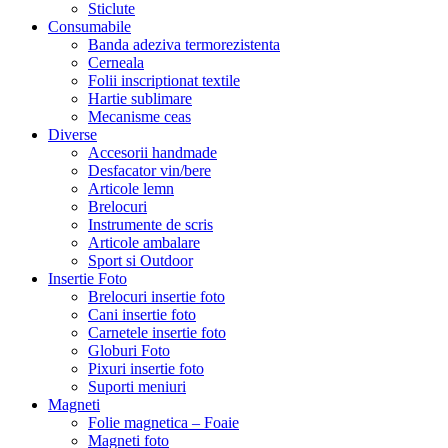
Sticlute
Consumabile
Banda adeziva termorezistenta
Cerneala
Folii inscriptionat textile
Hartie sublimare
Mecanisme ceas
Diverse
Accesorii handmade
Desfacator vin/bere
Articole lemn
Brelocuri
Instrumente de scris
Articole ambalare
Sport si Outdoor
Insertie Foto
Brelocuri insertie foto
Cani insertie foto
Carnetele insertie foto
Globuri Foto
Pixuri insertie foto
Suporti meniuri
Magneti
Folie magnetica – Foaie
Magneti foto