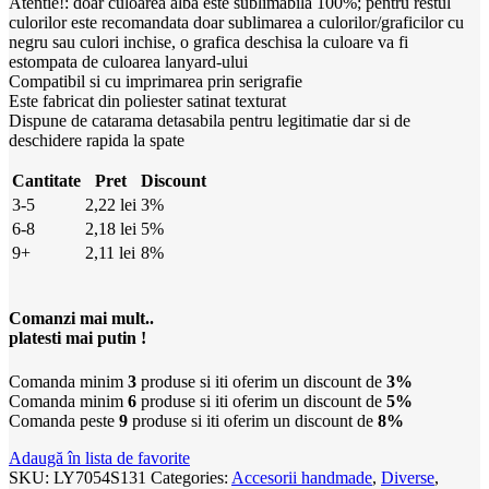
Atentie!: doar culoarea alba este sublimabila 100%; pentru restul
culorilor este recomandata doar sublimarea a culorilor/graficilor cu
negru sau culori inchise, o grafica deschisa la culoare va fi
estompata de culoarea lanyard-ului
Compatibil si cu imprimarea prin serigrafie
Este fabricat din poliester satinat texturat
Dispune de catarama detasabila pentru legitimatie dar si de
deschidere rapida la spate
Cantitate
Pret
Discount
3-5
2,22
lei
3%
6-8
2,18
lei
5%
9+
2,11
lei
8%
Comanzi mai mult..
platesti mai putin !
Comanda minim
3
produse si iti oferim un discount de
3%
Comanda minim
6
produse si iti oferim un discount de
5%
Comanda peste
9
produse si iti oferim un discount de
8%
Adaugă în lista de favorite
SKU:
LY7054S131
Categories:
Accesorii handmade
,
Diverse
,