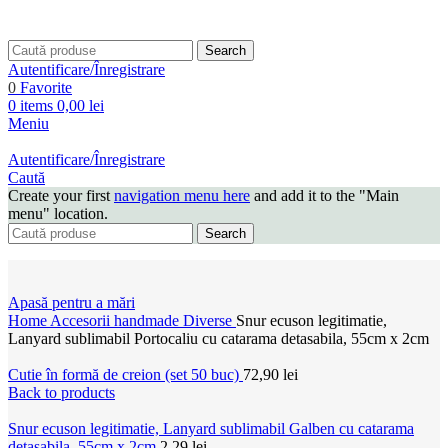
Search
Autentificare/Înregistrare
0
Favorite
0
items
0,00
lei
Meniu
Autentificare/Înregistrare
Caută
Create your first
navigation menu here
and add it to the "Main
menu" location.
Search
Apasă pentru a mări
Home
Accesorii handmade
Diverse
Snur ecuson legitimatie,
Lanyard sublimabil Portocaliu cu catarama detasabila, 55cm x 2cm
Cutie în formă de creion (set 50 buc)
72,90
lei
Back to products
Snur ecuson legitimatie, Lanyard sublimabil Galben cu catarama
detasabila, 55cm x 2cm
2,29
lei