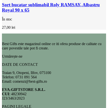
Sort bucatar sublimabil Roly RAMSAY, Albastru
Royal 90 x 65
În stoc
27,00
lei
Best Gifts este magazinul online ce iti ofera produse de calitate cu
care povestile tale pot fi create.
Urmărește-ne
DATE DE CONTACT
Traian 9, Otopeni, Ilfov, 075100
Telefon: 0731 091 564
Email: comenzi@best-gifts.ro
EVA-GIFTSTORE S.R.L.
CUI
: 48230942
J23/3463/2023
PAGINI LEGALE