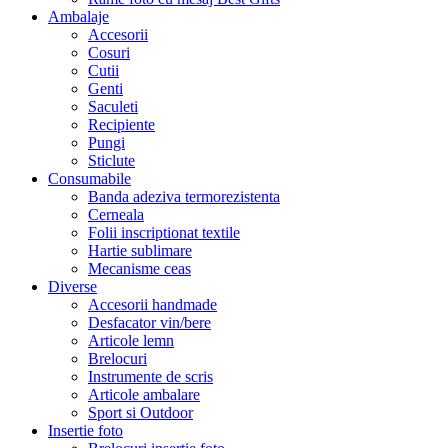
Ambalaje
Accesorii
Cosuri
Cutii
Genti
Saculeti
Recipiente
Pungi
Sticlute
Consumabile
Banda adeziva termorezistenta
Cerneala
Folii inscriptionat textile
Hartie sublimare
Mecanisme ceas
Diverse
Accesorii handmade
Desfacator vin/bere
Articole lemn
Brelocuri
Instrumente de scris
Articole ambalare
Sport si Outdoor
Insertie foto