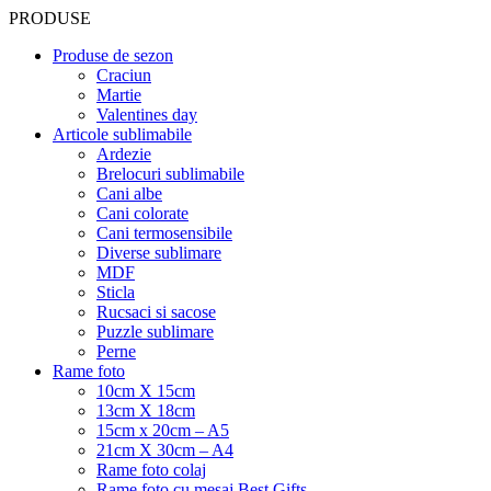
PRODUSE
Produse de sezon
Craciun
Martie
Valentines day
Articole sublimabile
Ardezie
Brelocuri sublimabile
Cani albe
Cani colorate
Cani termosensibile
Diverse sublimare
MDF
Sticla
Rucsaci si sacose
Puzzle sublimare
Perne
Rame foto
10cm X 15cm
13cm X 18cm
15cm x 20cm – A5
21cm X 30cm – A4
Rame foto colaj
Rame foto cu mesaj Best Gifts