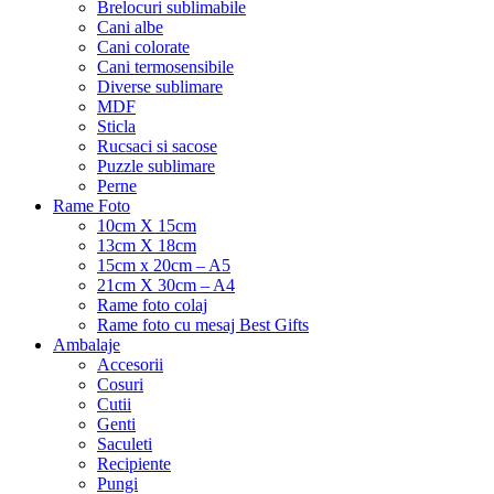
Brelocuri sublimabile
Cani albe
Cani colorate
Cani termosensibile
Diverse sublimare
MDF
Sticla
Rucsaci si sacose
Puzzle sublimare
Perne
Rame Foto
10cm X 15cm
13cm X 18cm
15cm x 20cm – A5
21cm X 30cm – A4
Rame foto colaj
Rame foto cu mesaj Best Gifts
Ambalaje
Accesorii
Cosuri
Cutii
Genti
Saculeti
Recipiente
Pungi