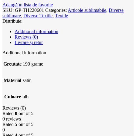
Adaugă în lista de favorite
SKU:
GP-TH220601
Categories:
Articole sublimabile
,
Diverse
sublimare
,
Diverse Textile
,
Textile
Distribuie:
Additional information
Reviews (0)
Livrare și retur
Additional information
Greutate
190 grame
Material
satin
Culoare
alb
Reviews (0)
Rated
0
out of 5
0 reviews
Rated
5
out of 5
0
Rated
4
out of 5