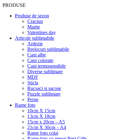
PRODUSE
Produse de sezon
Craciun
Martie
Valentines day
Articole sublimabile
Ardezie
Brelocuri sublimabile
Cani albe
Cani colorate
Cani termosensibile
Diverse sublimare
MDF
Sticla
Rucsaci si sacose
Puzzle sublimare
Perne
Rame foto
10cm X 15cm
13cm X 18cm
15cm x 20cm – A5
21cm X 30cm – A4
Rame foto colaj
Rame foto cu mesaj Best Gifts