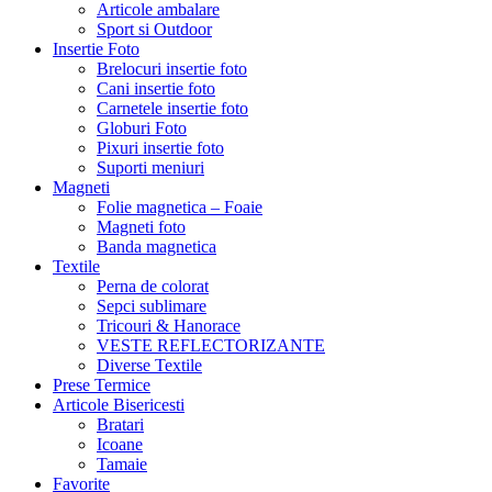
Articole ambalare
Sport si Outdoor
Insertie Foto
Brelocuri insertie foto
Cani insertie foto
Carnetele insertie foto
Globuri Foto
Pixuri insertie foto
Suporti meniuri
Magneti
Folie magnetica – Foaie
Magneti foto
Banda magnetica
Textile
Perna de colorat
Sepci sublimare
Tricouri & Hanorace
VESTE REFLECTORIZANTE
Diverse Textile
Prese Termice
Articole Bisericesti
Bratari
Icoane
Tamaie
Favorite