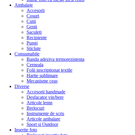
Ambalaje
Accesorii
Cosuri
Cutii
Genti
Saculeti
Recipiente
Pungi
Sticlute
Consumabile
Banda adeziva termorezistenta
Cerneala
Folii inscriptionat textile
Hartie sublimare
Mecanisme ceas
Diverse
Accesorii handmade
Desfacator vin/bere
Articole lemn
Brelocuri
Instrumente de scris
Articole ambalare
Sport si Outdoor
Insertie foto