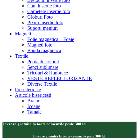
Brelocuri insertie foto
Cani insertie foto
Carnetele insertie foto
Globuri Foto
Pixuri insertie foto
Suporti meniuri
Magneti
Folie magnetica – Foaie
Magneti foto
Banda magnetica
Textile
Perna de colorat
Sepci sublimare
Tricouri & Hanorace
VESTE REFLECTORIZANTE
Diverse Textile
Prese termice
Articole bisericesti
Bratari
Icoane
Tamaie
Livrare gratuită la toate comenzile peste 300 lei.
Livrare gratuită la toate comenzile peste 300 lei.