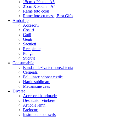
15cm x 20cm – A5
21cm X 30cm – A4
Rame foto colaj
Rame foto cu mesaj Best Gifts
Ambalaje
Accesorii
Cosuri
Cutii
Genti
Saculeti
Recipiente
Pungi
Sticlute
Consumabile
Banda adeziva termorezistenta
Cerneala
Folii inscriptionat textile
Hartie sublimare
Mecanisme ceas
Diverse
Accesorii handmade
Desfacator vin/bere
Articole lemn
Brelocuri
Instrumente de scris