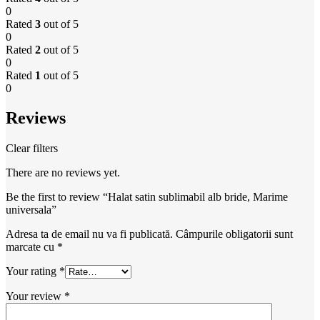
0
Rated
3
out of 5
0
Rated
2
out of 5
0
Rated
1
out of 5
0
Reviews
Clear filters
There are no reviews yet.
Be the first to review “Halat satin sublimabil alb bride, Marime
universala”
Adresa ta de email nu va fi publicată.
Câmpurile obligatorii sunt
marcate cu
*
Your rating
*
Your review
*