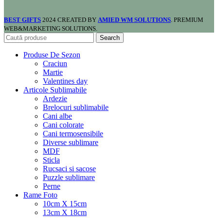
BEST GIFTS
2024 CREATED BY
AMIED WM SOLUTIONS
. PREMIUM
WEB&MARKETING SOLUTIONS.
Search
Produse De Sezon
Craciun
Martie
Valentines day
Articole Sublimabile
Ardezie
Brelocuri sublimabile
Cani albe
Cani colorate
Cani termosensibile
Diverse sublimare
MDF
Sticla
Rucsaci si sacose
Puzzle sublimare
Perne
Rame Foto
10cm X 15cm
13cm X 18cm