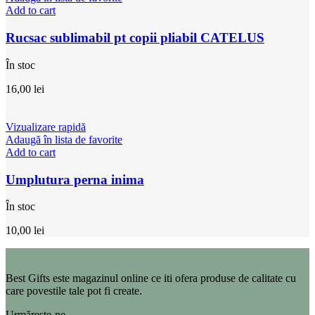
Add to cart
Rucsac sublimabil pt copii pliabil CATELUS
În stoc
16,00
lei
Vizualizare rapidă
Adaugă în lista de favorite
Add to cart
Umplutura perna inima
În stoc
10,00
lei
Best Gifts este magazinul online ce iti ofera produse de calitate cu
care povestile tale pot fi create.
Urmărește-ne