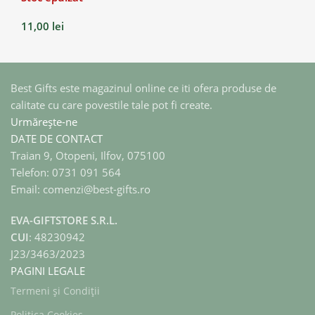
11,00
lei
Best Gifts este magazinul online ce iti ofera produse de
calitate cu care povestile tale pot fi create.
Urmărește-ne
DATE DE CONTACT
Traian 9, Otopeni, Ilfov, 075100
Telefon: 0731 091 564
Email: comenzi@best-gifts.ro
EVA-GIFTSTORE S.R.L.
CUI
: 48230942
J23/3463/2023
PAGINI LEGALE
Termeni și Condiții
Politica Cookies