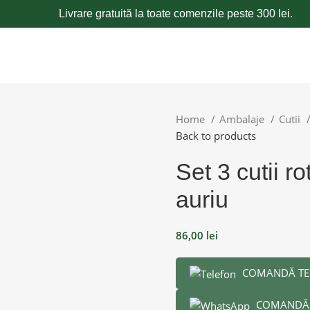
Livrare gratuită la toate comenzile peste 300 lei.
Home
Ambalaje
Cutii
Back to products
Set 3 cutii r
auriu
86,00
lei
COMANDĂ TE
COMANDĂ 