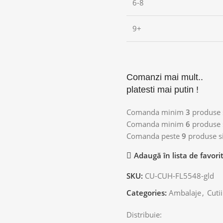
6-8
9+
Comanzi mai mult..
platesti mai putin !
Comanda minim
3
produse s
Comanda minim
6
produse s
Comanda peste
9
produse si
Adaugă în lista de favori
SKU:
CU-CUH-FL5548-gld
Categories:
Ambalaje
,
Cutii
Distribuie: