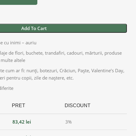
Add To Cart
se cu inimi – auriu
aje de flori, buchete, trandafiri, cadouri, mărturii, produse
multe altele
 cum ar fi: nunți, botezuri, Crăciun, Paște, Valentine’s Day,
ri pentru copii, zile de naștere, etc.
iferite
PRET
DISCOUNT
83,42
lei
3%