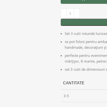
Set 3 cutii rotunde lucioa
se pot folosi pentru ambal
handmade, decorațiuni și 
perfecte pentru evenimente
mărțișor, 8 martie, petrece
set 3 cutii de dimensiuni d
CANTITATE
3-5