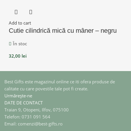
Add to cart
Cutie cilindrică mică cu mâner – negru
În stoc
32,00
lei
Best Gifts este magazinul online ce iti ofera produse de
calitate cu care povestile tale pot fi create.
Urmărește-ne
DATE DE CONTACT
Traian 9, Otopeni, Ilfov, 075100
Telefon: 0731 091 564
Email: comenzi@best-gifts.ro