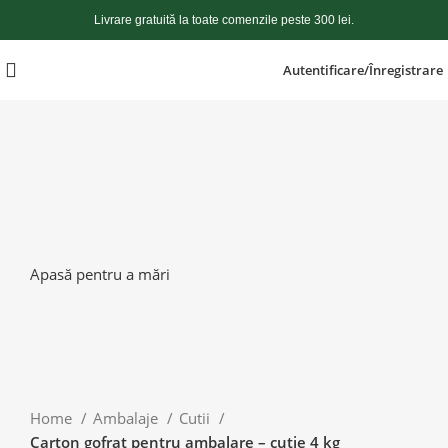
Livrare gratuită la toate comenzile peste 300 lei.
Autentificare/Înregistrare
Apasă pentru a mări
Home
Ambalaje
Cutii
Carton gofrat pentru ambalare – cutie 4 kg