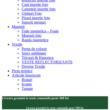
Brelocuri insertie foto
Cani insertie foto
Carnetele insertie foto
Globuri Foto
Pixuri insertie foto
Suporti meniuri
Magneti
Folie magnetica – Foaie
Magneti foto
Banda magnetica
Textile
Perna de colorat
Sepci sublimare
Tricouri & Hanorace
VESTE REFLECTORIZANTE
Diverse Textile
Prese termice
Articole bisericesti
Bratari
Icoane
Tamaie
Livrare gratuită la toate comenzile peste 300 lei.
Livrare gratuită la toate comenzile peste 300 lei.