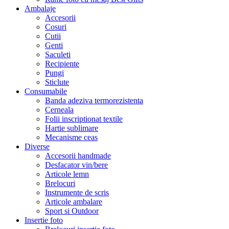
Ambalaje
Accesorii
Cosuri
Cutii
Genti
Saculeti
Recipiente
Pungi
Sticlute
Consumabile
Banda adeziva termorezistenta
Cerneala
Folii inscriptionat textile
Hartie sublimare
Mecanisme ceas
Diverse
Accesorii handmade
Desfacator vin/bere
Articole lemn
Brelocuri
Instrumente de scris
Articole ambalare
Sport si Outdoor
Insertie foto