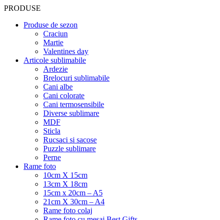
PRODUSE
Produse de sezon
Craciun
Martie
Valentines day
Articole sublimabile
Ardezie
Brelocuri sublimabile
Cani albe
Cani colorate
Cani termosensibile
Diverse sublimare
MDF
Sticla
Rucsaci si sacose
Puzzle sublimare
Perne
Rame foto
10cm X 15cm
13cm X 18cm
15cm x 20cm – A5
21cm X 30cm – A4
Rame foto colaj
Rame foto cu mesaj Best Gifts