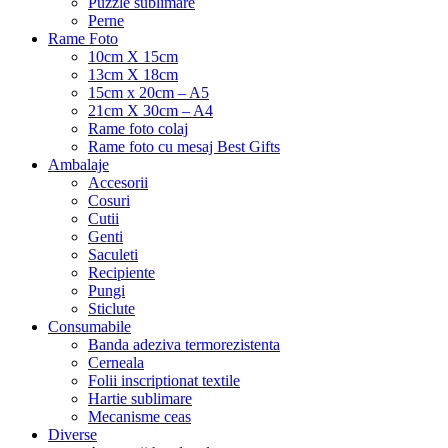
Puzzle sublimare
Perne
Rame Foto
10cm X 15cm
13cm X 18cm
15cm x 20cm – A5
21cm X 30cm – A4
Rame foto colaj
Rame foto cu mesaj Best Gifts
Ambalaje
Accesorii
Cosuri
Cutii
Genti
Saculeti
Recipiente
Pungi
Sticlute
Consumabile
Banda adeziva termorezistenta
Cerneala
Folii inscriptionat textile
Hartie sublimare
Mecanisme ceas
Diverse