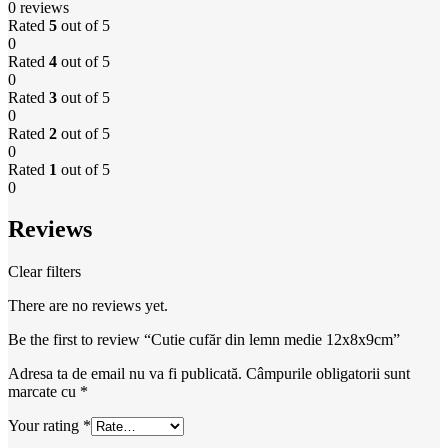
0 reviews
Rated
5
out of 5
0
Rated
4
out of 5
0
Rated
3
out of 5
0
Rated
2
out of 5
0
Rated
1
out of 5
0
Reviews
Clear filters
There are no reviews yet.
Be the first to review “Cutie cufăr din lemn medie 12x8x9cm”
Adresa ta de email nu va fi publicată.
Câmpurile obligatorii sunt
marcate cu
*
Your rating
*