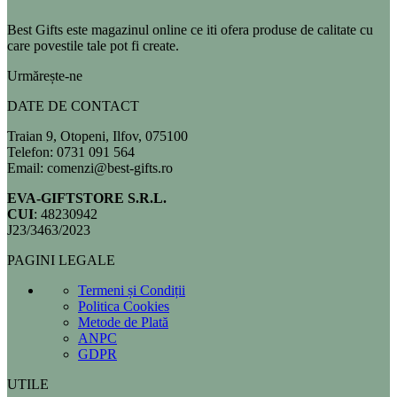
Best Gifts este magazinul online ce iti ofera produse de calitate cu
care povestile tale pot fi create.
Urmărește-ne
DATE DE CONTACT
Traian 9, Otopeni, Ilfov, 075100
Telefon: 0731 091 564
Email: comenzi@best-gifts.ro
EVA-GIFTSTORE S.R.L.
CUI
: 48230942
J23/3463/2023
PAGINI LEGALE
Termeni și Condiții
Politica Cookies
Metode de Plată
ANPC
GDPR
UTILE