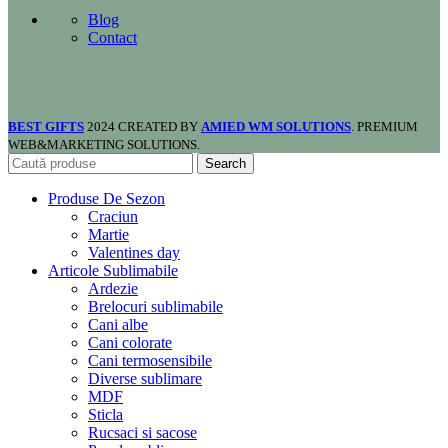
Blog
Contact
BEST GIFTS
2024 CREATED BY
AMIED WM SOLUTIONS
. PREMIUM
WEB&MARKETING SOLUTIONS.
Search
Produse De Sezon
Craciun
Martie
Valentines day
Articole Sublimabile
Ardezie
Brelocuri sublimabile
Cani albe
Cani colorate
Cani termosensibile
Diverse sublimare
MDF
Sticla
Rucsaci si sacose