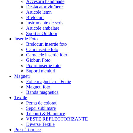
Accesorii handmade
Desfacator vin/bere
Articole lemn
Brelocuri
Instrumente de scris
Articole ambalare
Sport si Outdoor
Insertie Foto
Brelocuri insertie foto
Cani insertie foto
Carnetele insertie foto
Globuri Foto
Pixuri insertie foto
Suporti meniuri
Magneti
Folie magnetica – Foaie
Magneti foto
Banda magnetica
Textile
Perna de colorat
Sepci sublimare
Tricouri & Hanorace
VESTE REFLECTORIZANTE
Diverse Textile
Prese Termice