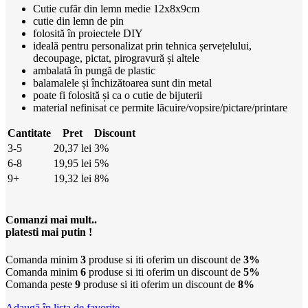
Cutie cufăr din lemn medie 12x8x9cm
cutie din lemn de pin
folosită în proiectele DIY
ideală pentru personalizat prin tehnica șervețelului,
decoupage, pictat, pirogravură și altele
ambalată în pungă de plastic
balamalele și închizătoarea sunt din metal
poate fi folosită și ca o cutie de bijuterii
material nefinisat ce permite lăcuire/vopsire/pictare/printare
Cantitate
Pret
Discount
3-5
20,37
lei
3%
6-8
19,95
lei
5%
9+
19,32
lei
8%
Comanzi mai mult..
platesti mai putin !
Comanda minim
3
produse si iti oferim un discount de
3%
Comanda minim
6
produse si iti oferim un discount de
5%
Comanda peste
9
produse si iti oferim un discount de
8%
Adaugă în lista de favorite