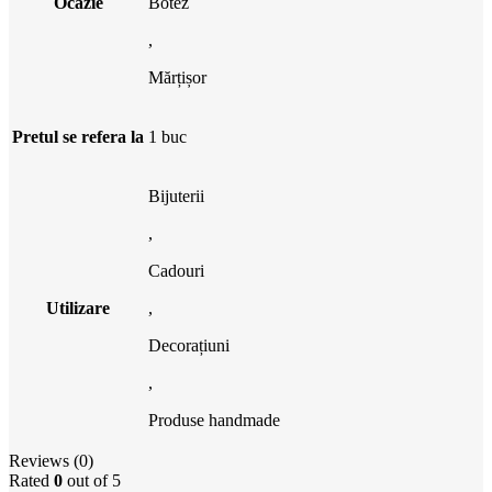
Ocazie
Botez
,
Mărțișor
Pretul se refera la
1 buc
Bijuterii
,
Cadouri
Utilizare
,
Decorațiuni
,
Produse handmade
Reviews (0)
Rated
0
out of 5