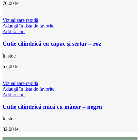
76,00
lei
Vizualizare rapidă
Adaugă în lista de favorite
Add to cart
Cutie cilindrică cu capac și sertar – roz
În stoc
67,00
lei
Vizualizare rapidă
Adaugă în lista de favorite
Add to cart
Cutie cilindrică mică cu mâner – negru
În stoc
32,00
lei