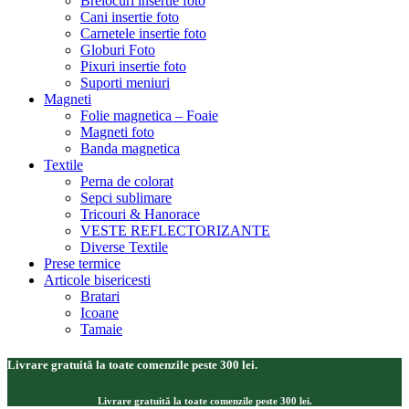
Brelocuri insertie foto
Cani insertie foto
Carnetele insertie foto
Globuri Foto
Pixuri insertie foto
Suporti meniuri
Magneti
Folie magnetica – Foaie
Magneti foto
Banda magnetica
Textile
Perna de colorat
Sepci sublimare
Tricouri & Hanorace
VESTE REFLECTORIZANTE
Diverse Textile
Prese termice
Articole bisericesti
Bratari
Icoane
Tamaie
Livrare gratuită la toate comenzile peste 300 lei.
Livrare gratuită la toate comenzile peste 300 lei.