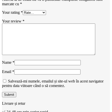
marcate cu
*
Your rating
*
Your review
*
Name
*
Email
*
Salvează-mi numele, emailul și site-ul web în acest navigator
pentru data viitoare când o să comentez.
Livrare și retur
✅ 24-48 ore prin curier rapid.