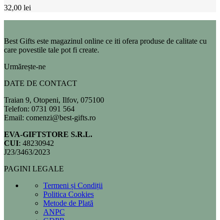
32,00
lei
Best Gifts este magazinul online ce iti ofera produse de calitate cu
care povestile tale pot fi create.
Urmărește-ne
DATE DE CONTACT
Traian 9, Otopeni, Ilfov, 075100
Telefon: 0731 091 564
Email: comenzi@best-gifts.ro
EVA-GIFTSTORE S.R.L.
CUI
: 48230942
J23/3463/2023
PAGINI LEGALE
Termeni și Condiții
Politica Cookies
Metode de Plată
ANPC