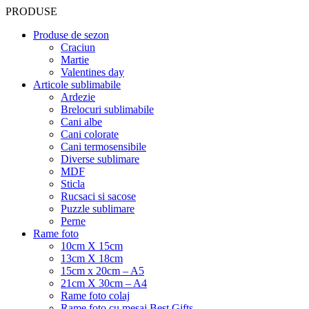
PRODUSE
Produse de sezon
Craciun
Martie
Valentines day
Articole sublimabile
Ardezie
Brelocuri sublimabile
Cani albe
Cani colorate
Cani termosensibile
Diverse sublimare
MDF
Sticla
Rucsaci si sacose
Puzzle sublimare
Perne
Rame foto
10cm X 15cm
13cm X 18cm
15cm x 20cm – A5
21cm X 30cm – A4
Rame foto colaj
Rame foto cu mesaj Best Gifts