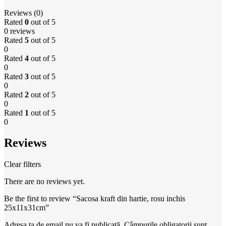
Reviews (0)
Rated
0
out of 5
0 reviews
Rated
5
out of 5
0
Rated
4
out of 5
0
Rated
3
out of 5
0
Rated
2
out of 5
0
Rated
1
out of 5
0
Reviews
Clear filters
There are no reviews yet.
Be the first to review “Sacosa kraft din hartie, rosu inchis
25x11x31cm”
Adresa ta de email nu va fi publicată.
Câmpurile obligatorii sunt