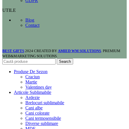
GDPR
UTILE
Blog
Contact
BEST GIFTS
2024 CREATED BY
AMIED WM SOLUTIONS
. PREMIUM
WEB&MARKETING SOLUTIONS.
Search
Produse De Sezon
Craciun
Martie
Valentines day
Articole Sublimabile
Ardezie
Brelocuri sublimabile
Cani albe
Cani colorate
Cani termosensibile
Diverse sublimare
MDF