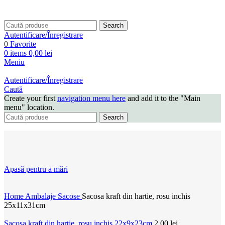
Search
Autentificare/Înregistrare
0
Favorite
0
items
0,00
lei
Meniu
Autentificare/Înregistrare
Caută
Create your first
navigation menu here
and add it to the "Main
menu" location.
Search
Apasă pentru a mări
Home
Ambalaje
Sacose
Sacosa kraft din hartie, rosu inchis
25x11x31cm
Sacosa kraft din hartie, rosu inchis 22x9x23cm
2,00
lei