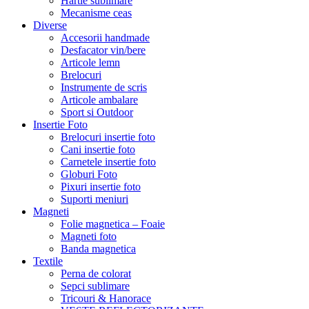
Hartie sublimare
Mecanisme ceas
Diverse
Accesorii handmade
Desfacator vin/bere
Articole lemn
Brelocuri
Instrumente de scris
Articole ambalare
Sport si Outdoor
Insertie Foto
Brelocuri insertie foto
Cani insertie foto
Carnetele insertie foto
Globuri Foto
Pixuri insertie foto
Suporti meniuri
Magneti
Folie magnetica – Foaie
Magneti foto
Banda magnetica
Textile
Perna de colorat
Sepci sublimare
Tricouri & Hanorace