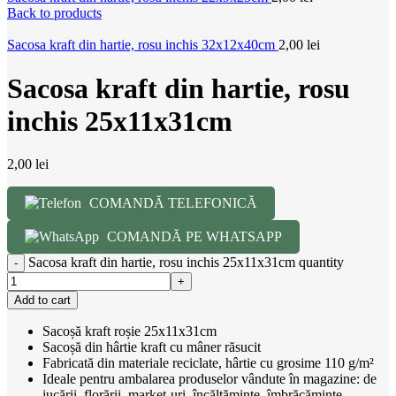
Back to products
Sacosa kraft din hartie, rosu inchis 32x12x40cm
2,00
lei
Sacosa kraft din hartie, rosu
inchis 25x11x31cm
2,00
lei
COMANDĂ TELEFONICĂ
COMANDĂ PE WHATSAPP
Sacosa kraft din hartie, rosu inchis 25x11x31cm quantity
Add to cart
Sacoșă kraft roșie 25x11x31cm
Sacoșă din hârtie kraft cu mâner răsucit
Fabricată din materiale reciclate, hârtie cu grosime 110 g/m²
Ideale pentru ambalarea produselor vândute în magazine: de
jucării, florării, market-uri, încălțăminte, îmbrăcăminte,