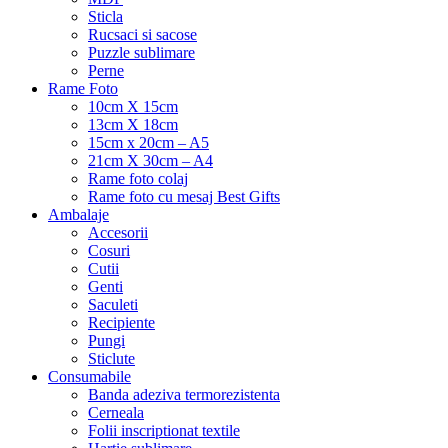
Sticla
Rucsaci si sacose
Puzzle sublimare
Perne
Rame Foto
10cm X 15cm
13cm X 18cm
15cm x 20cm – A5
21cm X 30cm – A4
Rame foto colaj
Rame foto cu mesaj Best Gifts
Ambalaje
Accesorii
Cosuri
Cutii
Genti
Saculeti
Recipiente
Pungi
Sticlute
Consumabile
Banda adeziva termorezistenta
Cerneala
Folii inscriptionat textile