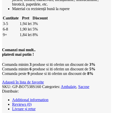
birotică, papetărie, etc.
Material cu rezistență bună la rupere
Cantitate
Pret
Discount
3-5
1,94
lei
3%
6-8
1,90
lei
5%
9+
1,84
lei
8%
Comanzi mai mult..
platesti mai putin !
Comanda minim
3
produse si iti oferim un discount de
3%
Comanda minim
6
produse si iti oferim un discount de
5%
Comanda peste
9
produse si iti oferim un discount de
8%
Adaugă în lista de favorite
SKU:
GP-BO7538S160
Categories:
Ambalaje
,
Sacose
Distribuie:
Additional information
Reviews (0)
Livrare și retur