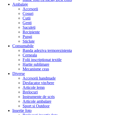
Ambalaje
Accesorii
Cosuri
Cutii
Genti
Saculeti
Recipiente
Pungi
Sticlute
Consumabile
Banda adeziva termorezistenta
Cerneala
Folii inscriptionat textile
Hartie sublimare
Mecanisme ceas
Diverse
Accesorii handmade
Desfacator vin/bere
Articole lemn
Brelocuri
Instrumente de scris
Articole ambalare
Sport si Outdoor
Insertie foto