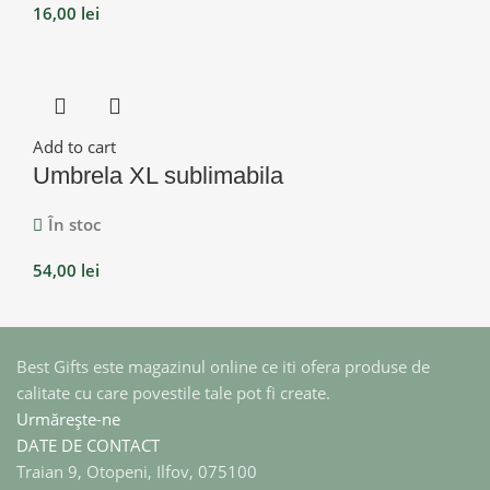
16,00
lei
Add to cart
Umbrela XL sublimabila
În stoc
54,00
lei
Best Gifts este magazinul online ce iti ofera produse de
calitate cu care povestile tale pot fi create.
Urmărește-ne
DATE DE CONTACT
Traian 9, Otopeni, Ilfov, 075100