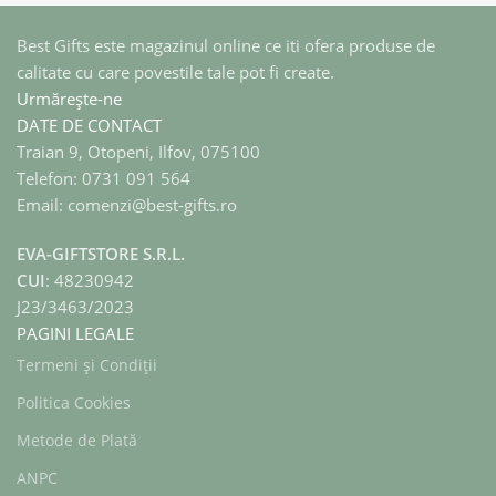
Best Gifts este magazinul online ce iti ofera produse de
calitate cu care povestile tale pot fi create.
Urmărește-ne
DATE DE CONTACT
Traian 9, Otopeni, Ilfov, 075100
Telefon: 0731 091 564
Email: comenzi@best-gifts.ro
EVA-GIFTSTORE S.R.L.
CUI
: 48230942
J23/3463/2023
PAGINI LEGALE
Termeni și Condiții
Politica Cookies
Metode de Plată
ANPC