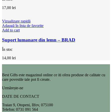
17,00
lei
Vizualizare rapidă
Adaugă în lista de favorite
Add to cart
Suport lumanare din lemn – BRAD
În stoc
14,00
lei
Best Gifts este magazinul online ce iti ofera produse de calitate cu
care povestile tale pot fi create.
Urmărește-ne
DATE DE CONTACT
Traian 9, Otopeni, Ilfov, 075100
Telefon: 0731 091 564