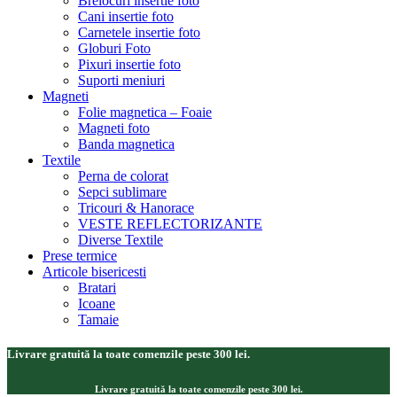
Brelocuri insertie foto
Cani insertie foto
Carnetele insertie foto
Globuri Foto
Pixuri insertie foto
Suporti meniuri
Magneti
Folie magnetica – Foaie
Magneti foto
Banda magnetica
Textile
Perna de colorat
Sepci sublimare
Tricouri & Hanorace
VESTE REFLECTORIZANTE
Diverse Textile
Prese termice
Articole bisericesti
Bratari
Icoane
Tamaie
Livrare gratuită la toate comenzile peste 300 lei.
Livrare gratuită la toate comenzile peste 300 lei.