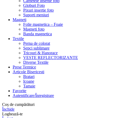
Carnetele insertie foto
Globuri Foto
Pixuri insertie foto
Suporti meniuri
Magneti
Folie magnetica – Foaie
Magneti foto
Banda magnetica
Textile
Perna de colorat
Sepci sublimare
Tricouri & Hanorace
VESTE REFLECTORIZANTE
Diverse Textile
Prese Termice
Articole Bisericesti
Bratari
Icoane
Tamaie
Favorite
Autentificare/Înregistrare
Coș de cumpărături
Închide
Loghează-te