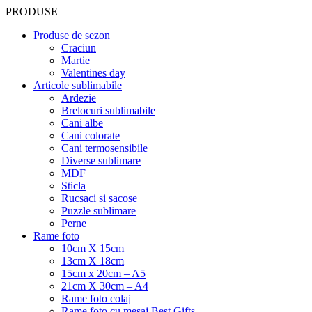
PRODUSE
Produse de sezon
Craciun
Martie
Valentines day
Articole sublimabile
Ardezie
Brelocuri sublimabile
Cani albe
Cani colorate
Cani termosensibile
Diverse sublimare
MDF
Sticla
Rucsaci si sacose
Puzzle sublimare
Perne
Rame foto
10cm X 15cm
13cm X 18cm
15cm x 20cm – A5
21cm X 30cm – A4
Rame foto colaj
Rame foto cu mesaj Best Gifts