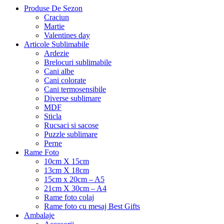
Produse De Sezon
Craciun
Martie
Valentines day
Articole Sublimabile
Ardezie
Brelocuri sublimabile
Cani albe
Cani colorate
Cani termosensibile
Diverse sublimare
MDF
Sticla
Rucsaci si sacose
Puzzle sublimare
Perne
Rame Foto
10cm X 15cm
13cm X 18cm
15cm x 20cm – A5
21cm X 30cm – A4
Rame foto colaj
Rame foto cu mesaj Best Gifts
Ambalaje