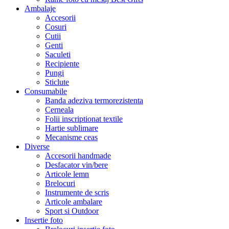
Ambalaje
Accesorii
Cosuri
Cutii
Genti
Saculeti
Recipiente
Pungi
Sticlute
Consumabile
Banda adeziva termorezistenta
Cerneala
Folii inscriptionat textile
Hartie sublimare
Mecanisme ceas
Diverse
Accesorii handmade
Desfacator vin/bere
Articole lemn
Brelocuri
Instrumente de scris
Articole ambalare
Sport si Outdoor
Insertie foto