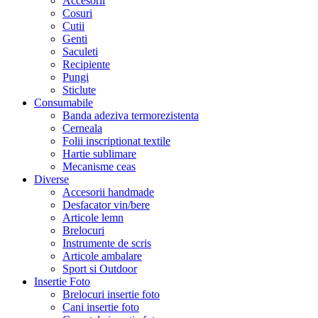
Accesorii
Cosuri
Cutii
Genti
Saculeti
Recipiente
Pungi
Sticlute
Consumabile
Banda adeziva termorezistenta
Cerneala
Folii inscriptionat textile
Hartie sublimare
Mecanisme ceas
Diverse
Accesorii handmade
Desfacator vin/bere
Articole lemn
Brelocuri
Instrumente de scris
Articole ambalare
Sport si Outdoor
Insertie Foto
Brelocuri insertie foto
Cani insertie foto