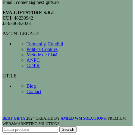
Email: comenzi@best-gifts.ro
EVA-GIFTSTORE S.R.L.
CUI
: 48230942
J23/3463/2023
PAGINI LEGALE
Termeni și Condiții
Politica Cookies
Metode de Plată
ANPC
GDPR
UTILE
Blog
Contact
BEST GIFTS
2024 CREATED BY
AMIED WM SOLUTIONS
. PREMIUM
WEB&MARKETING SOLUTIONS.
Search