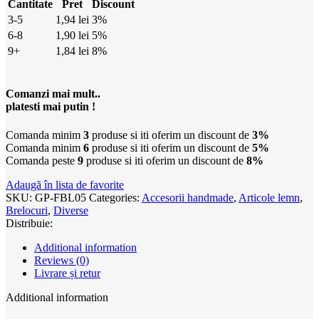
Cantitate
Pret
Discount
3-5
1,94
lei
3%
6-8
1,90
lei
5%
9+
1,84
lei
8%
Comanzi mai mult..
platesti mai putin !
Comanda minim
3
produse si iti oferim un discount de
3%
Comanda minim
6
produse si iti oferim un discount de
5%
Comanda peste
9
produse si iti oferim un discount de
8%
Adaugă în lista de favorite
SKU:
GP-FBL05
Categories:
Accesorii handmade
,
Articole lemn
,
Brelocuri
,
Diverse
Distribuie:
Additional information
Reviews (0)
Livrare și retur
Additional information