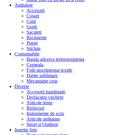
Ambalaje
Accesorii
Cosuri
Cutii
Genti
Saculeti
Recipiente
Pungi
Sticlute
Consumabile
Banda adeziva termorezistenta
Cerneala
Folii inscriptionat textile
Hartie sublimare
Mecanisme ceas
Diverse
Accesorii handmade
Desfacator vin/bere
Articole lemn
Brelocuri
Instrumente de scris
Articole ambalare
Sport si Outdoor
Insertie foto