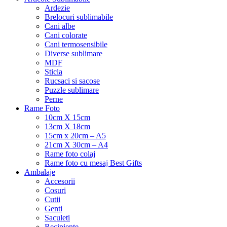
Ardezie
Brelocuri sublimabile
Cani albe
Cani colorate
Cani termosensibile
Diverse sublimare
MDF
Sticla
Rucsaci si sacose
Puzzle sublimare
Perne
Rame Foto
10cm X 15cm
13cm X 18cm
15cm x 20cm – A5
21cm X 30cm – A4
Rame foto colaj
Rame foto cu mesaj Best Gifts
Ambalaje
Accesorii
Cosuri
Cutii
Genti
Saculeti
Recipiente