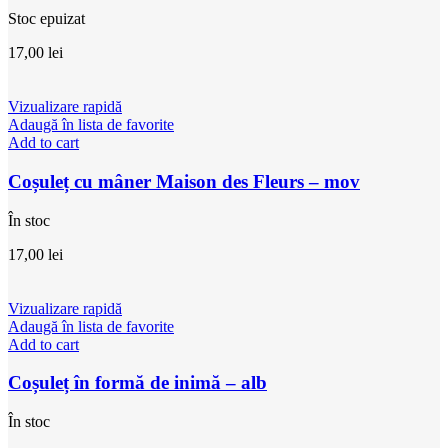
Stoc epuizat
17,00
lei
Vizualizare rapidă
Adaugă în lista de favorite
Add to cart
Coșuleț cu mâner Maison des Fleurs – mov
În stoc
17,00
lei
Vizualizare rapidă
Adaugă în lista de favorite
Add to cart
Coșuleț în formă de inimă – alb
În stoc