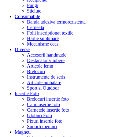
Pungi
Sticlute
Consumabile
Banda adeziva termorezistenta
Cerneala
Folii inscriptionat textile
Hartie sublimare
Mecanisme ceas
Diverse
Accesorii handmade
Desfacator vin/bere
Articole lemn
Brelocuri
Instrumente de scris
Articole ambalare
Sport si Outdoor
Insertie Foto
Brelocuri insertie foto
Cani insertie foto
Carnetele insertie foto
Globuri Foto
Pixuri insertie foto
Suporti meniuri
Magneti