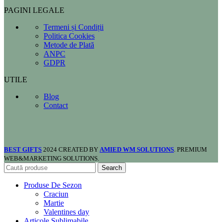
PAGINI LEGALE
Termeni și Condiții
Politica Cookies
Metode de Plată
ANPC
GDPR
UTILE
Blog
Contact
BEST GIFTS
2024 CREATED BY
AMIED WM SOLUTIONS
. PREMIUM
WEB&MARKETING SOLUTIONS.
Search
Produse De Sezon
Craciun
Martie
Valentines day
Articole Sublimabile