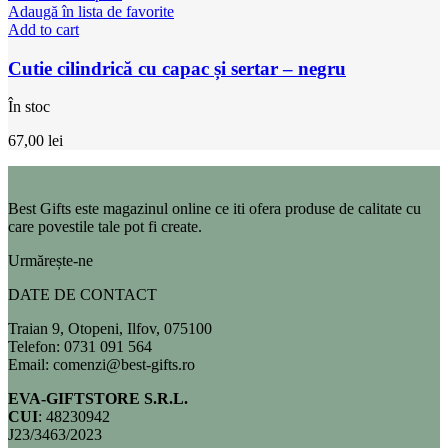
Adaugă în lista de favorite
Add to cart
Cutie cilindrică cu capac și sertar – negru
În stoc
67,00
lei
Best Gifts este magazinul online ce iti ofera produse de calitate cu
care povestile tale pot fi create.
Urmărește-ne
DATE DE CONTACT
Traian 9, Otopeni, Ilfov, 075100
Telefon: 0731 091 564
Email: comenzi@best-gifts.ro
EVA-GIFTSTORE S.R.L.
CUI
: 48230942
J23/3463/2023