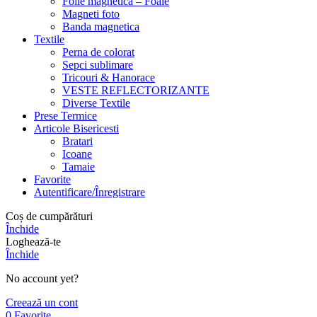
Folie magnetica – Foaie
Magneti foto
Banda magnetica
Textile
Perna de colorat
Sepci sublimare
Tricouri & Hanorace
VESTE REFLECTORIZANTE
Diverse Textile
Prese Termice
Articole Bisericesti
Bratari
Icoane
Tamaie
Favorite
Autentificare/Înregistrare
Coș de cumpărături
Închide
Loghează-te
Închide
No account yet?
Creează un cont
0
Favorite