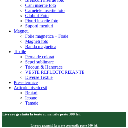
Brelocuri insertie foto
Cani insertie foto
Carnetele insertie foto
Globuri Foto
Pixuri insertie foto
Suporti meniuri
Magneti
Folie magnetica – Foaie
Magneti foto
Banda magnetica
Textile
Perna de colorat
Sepci sublimare
Tricouri & Hanorace
VESTE REFLECTORIZANTE
Diverse Textile
Prese termice
Articole bisericesti
Bratari
Icoane
Tamaie
Livrare gratuită la toate comenzile peste 300 lei.
Livrare gratuită la toate comenzile peste 300 lei.