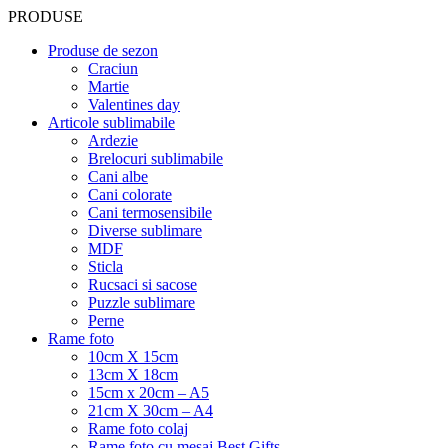
PRODUSE
Produse de sezon
Craciun
Martie
Valentines day
Articole sublimabile
Ardezie
Brelocuri sublimabile
Cani albe
Cani colorate
Cani termosensibile
Diverse sublimare
MDF
Sticla
Rucsaci si sacose
Puzzle sublimare
Perne
Rame foto
10cm X 15cm
13cm X 18cm
15cm x 20cm – A5
21cm X 30cm – A4
Rame foto colaj
Rame foto cu mesaj Best Gifts