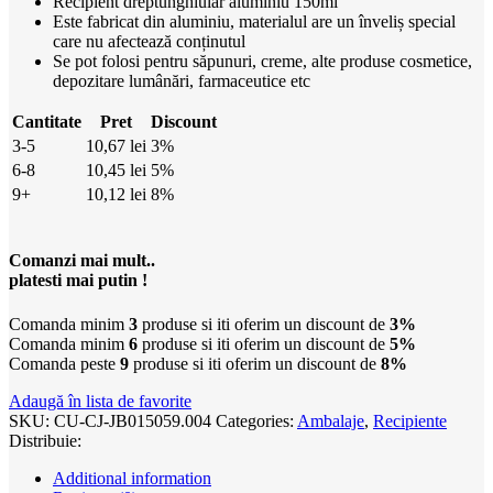
Recipient dreptunghiular aluminiu 150ml
Este fabricat din aluminiu, materialul are un înveliș special
care nu afectează conținutul
Se pot folosi pentru săpunuri, creme, alte produse cosmetice,
depozitare lumânări, farmaceutice etc
Cantitate
Pret
Discount
3-5
10,67
lei
3%
6-8
10,45
lei
5%
9+
10,12
lei
8%
Comanzi mai mult..
platesti mai putin !
Comanda minim
3
produse si iti oferim un discount de
3%
Comanda minim
6
produse si iti oferim un discount de
5%
Comanda peste
9
produse si iti oferim un discount de
8%
Adaugă în lista de favorite
SKU:
CU-CJ-JB015059.004
Categories:
Ambalaje
,
Recipiente
Distribuie:
Additional information