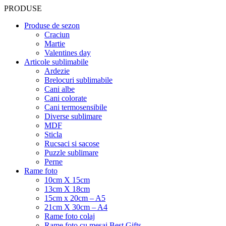
PRODUSE
Produse de sezon
Craciun
Martie
Valentines day
Articole sublimabile
Ardezie
Brelocuri sublimabile
Cani albe
Cani colorate
Cani termosensibile
Diverse sublimare
MDF
Sticla
Rucsaci si sacose
Puzzle sublimare
Perne
Rame foto
10cm X 15cm
13cm X 18cm
15cm x 20cm – A5
21cm X 30cm – A4
Rame foto colaj
Rame foto cu mesaj Best Gifts