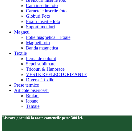
Brelocuri insertie foto
Cani insertie foto
Carnetele insertie foto
Globuri Foto
Pixuri insertie foto
Suporti meniuri
Magneti
Folie magnetica – Foaie
Magneti foto
Banda magnetica
Textile
Perna de colorat
Sepci sublimare
Tricouri & Hanorace
VESTE REFLECTORIZANTE
Diverse Textile
Prese termice
Articole bisericesti
Bratari
Icoane
Tamaie
Livrare gratuită la toate comenzile peste 300 lei.