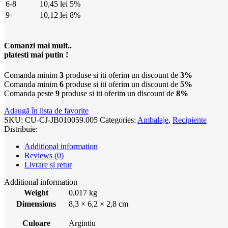
6-8
10,45
lei
5%
9+
10,12
lei
8%
Comanzi mai mult..
platesti mai putin !
Comanda minim
3
produse si iti oferim un discount de
3%
Comanda minim
6
produse si iti oferim un discount de
5%
Comanda peste
9
produse si iti oferim un discount de
8%
Adaugă în lista de favorite
SKU:
CU-CJ-JB010059.005
Categories:
Ambalaje
,
Recipiente
Distribuie:
Additional information
Reviews (0)
Livrare și retur
Additional information
Weight
0,017 kg
Dimensions
8,3 × 6,2 × 2,8 cm
Culoare
Argintiu