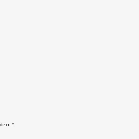
ate cu
*