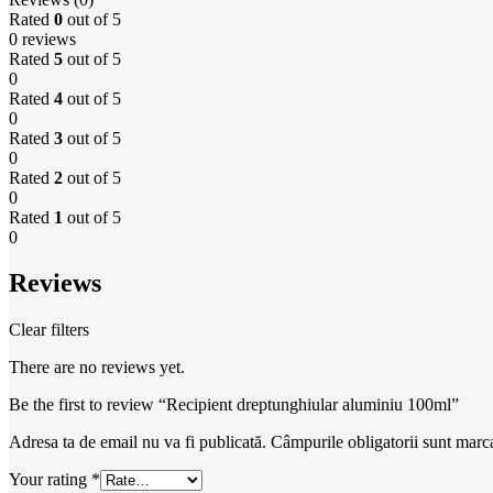
Rated
0
out of 5
0 reviews
Rated
5
out of 5
0
Rated
4
out of 5
0
Rated
3
out of 5
0
Rated
2
out of 5
0
Rated
1
out of 5
0
Reviews
Clear filters
There are no reviews yet.
Be the first to review “Recipient dreptunghiular aluminiu 100ml”
Adresa ta de email nu va fi publicată.
Câmpurile obligatorii sunt marc
Your rating
*