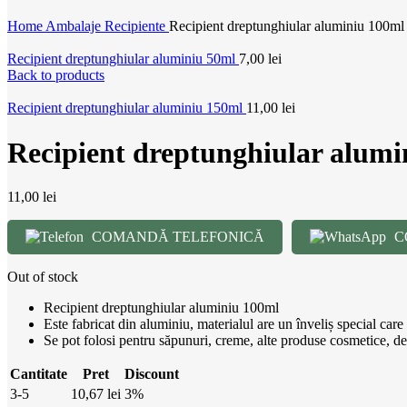
Home
Ambalaje
Recipiente
Recipient dreptunghiular aluminiu 100ml
Recipient dreptunghiular aluminiu 50ml
7,00
lei
Back to products
Recipient dreptunghiular aluminiu 150ml
11,00
lei
Recipient dreptunghiular alumi
11,00
lei
COMANDĂ TELEFONICĂ
C
Out of stock
Recipient dreptunghiular aluminiu 100ml
Este fabricat din aluminiu, materialul are un înveliș special care
Se pot folosi pentru săpunuri, creme, alte produse cosmetice, d
Cantitate
Pret
Discount
3-5
10,67
lei
3%