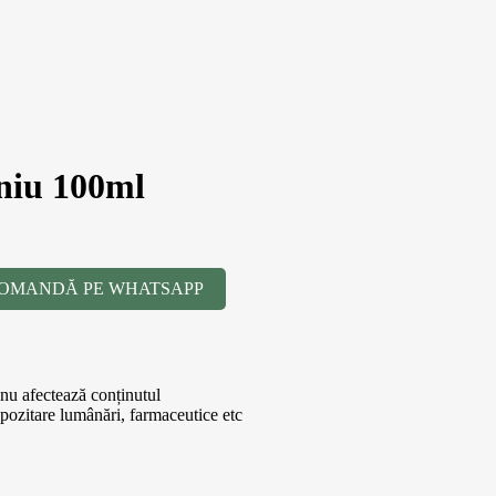
niu 100ml
OMANDĂ PE WHATSAPP
 nu afectează conținutul
epozitare lumânări, farmaceutice etc