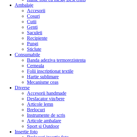
Ambalaje
Accesorii
Cosuri
Cutii
Genti
Saculeti
Recipiente
Pungi
Sticlute
Consumabile
Banda adeziva termorezistenta
Cerneala
Folii inscriptionat textile
Hartie sublimare
Mecanisme ceas
Diverse
Accesorii handmade
Desfacator vin/bere
Articole lemn
Brelocuri
Instrumente de scris
Articole ambalare
Sport si Outdoor
Insertie foto