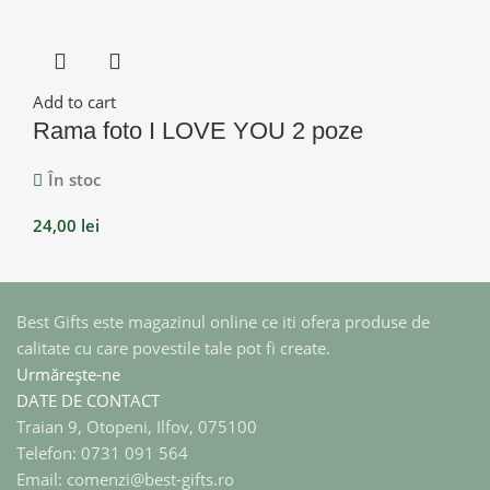
Add to cart
Rama foto I LOVE YOU 2 poze
În stoc
24,00
lei
Best Gifts este magazinul online ce iti ofera produse de
calitate cu care povestile tale pot fi create.
Urmărește-ne
DATE DE CONTACT
Traian 9, Otopeni, Ilfov, 075100
Telefon: 0731 091 564
Email: comenzi@best-gifts.ro