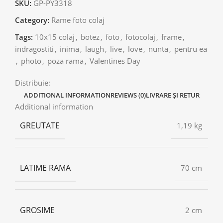
SKU:
GP-PY3318
Category:
Rame foto colaj
Tags:
10x15 colaj
,
botez
,
foto
,
fotocolaj
,
frame
,
indragostiti
,
inima
,
laugh
,
live
,
love
,
nunta
,
pentru ea
,
photo
,
poza rama
,
Valentines Day
Distribuie:
ADDITIONAL INFORMATION
REVIEWS (0)
LIVRARE ȘI RETUR
Additional information
GREUTATE
1,19 kg
LATIME RAMA
70 cm
GROSIME
2 cm