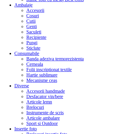
Ambalaje
Accesorii
Cosuri
Cutii
Genti
Saculeti
Recipiente
Pungi
Sticlute
Consumabile
Banda adeziva termorezistenta
Cerneala
Folii inscriptionat textile
Hartie sublimare
Mecanisme ceas
Diverse
Accesorii handmade
Desfacator vin/bere
Articole lemn
Brelocuri
Instrumente de scris
Articole ambalare
Sport si Outdoor
Insertie foto