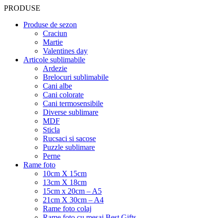
PRODUSE
Produse de sezon
Craciun
Martie
Valentines day
Articole sublimabile
Ardezie
Brelocuri sublimabile
Cani albe
Cani colorate
Cani termosensibile
Diverse sublimare
MDF
Sticla
Rucsaci si sacose
Puzzle sublimare
Perne
Rame foto
10cm X 15cm
13cm X 18cm
15cm x 20cm – A5
21cm X 30cm – A4
Rame foto colaj
Rame foto cu mesaj Best Gifts