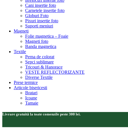
Brelocuri insertie foto
Cani insertie foto
Carnetele insertie foto
Globuri Foto
Pixuri insertie foto
Suporti meniuri
Magneti
Folie magnetica – Foaie
Magneti foto
Banda magnetica
Textile
Perna de colorat
Sepci sublimare
Tricouri & Hanorace
VESTE REFLECTORIZANTE
Diverse Textile
Prese termice
Articole bisericesti
Bratari
Icoane
Tamaie
Livrare gratuită la toate comenzile peste 300 lei.