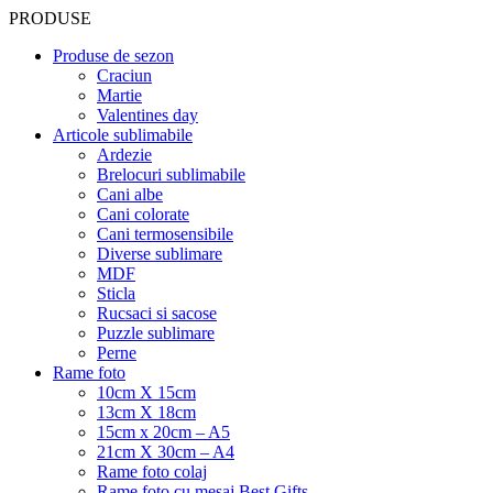
PRODUSE
Produse de sezon
Craciun
Martie
Valentines day
Articole sublimabile
Ardezie
Brelocuri sublimabile
Cani albe
Cani colorate
Cani termosensibile
Diverse sublimare
MDF
Sticla
Rucsaci si sacose
Puzzle sublimare
Perne
Rame foto
10cm X 15cm
13cm X 18cm
15cm x 20cm – A5
21cm X 30cm – A4
Rame foto colaj
Rame foto cu mesaj Best Gifts