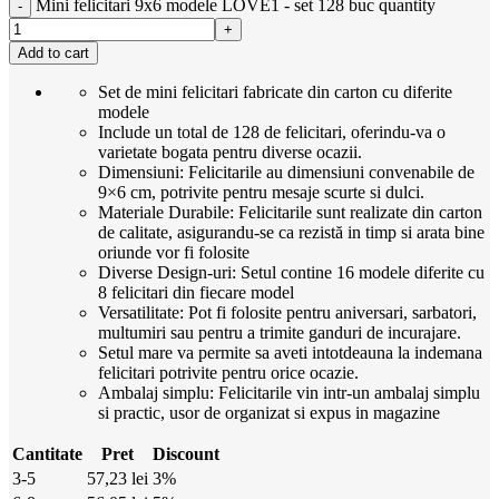
Mini felicitari 9x6 modele LOVE1 - set 128 buc quantity
Add to cart
Set de mini felicitari fabricate din carton cu diferite
modele
Include un total de 128 de felicitari, oferindu-va o
varietate bogata pentru diverse ocazii.
Dimensiuni: Felicitarile au dimensiuni convenabile de
9×6 cm, potrivite pentru mesaje scurte si dulci.
Materiale Durabile: Felicitarile sunt realizate din carton
de calitate, asigurandu-se ca rezistă in timp si arata bine
oriunde vor fi folosite
Diverse Design-uri: Setul contine 16 modele diferite cu
8 felicitari din fiecare model
Versatilitate: Pot fi folosite pentru aniversari, sarbatori,
multumiri sau pentru a trimite ganduri de incurajare.
Setul mare va permite sa aveti intotdeauna la indemana
felicitari potrivite pentru orice ocazie.
Ambalaj simplu: Felicitarile vin intr-un ambalaj simplu
si practic, usor de organizat si expus in magazine
Cantitate
Pret
Discount
3-5
57,23
lei
3%