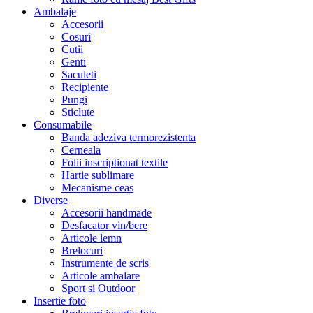
Ambalaje
Accesorii
Cosuri
Cutii
Genti
Saculeti
Recipiente
Pungi
Sticlute
Consumabile
Banda adeziva termorezistenta
Cerneala
Folii inscriptionat textile
Hartie sublimare
Mecanisme ceas
Diverse
Accesorii handmade
Desfacator vin/bere
Articole lemn
Brelocuri
Instrumente de scris
Articole ambalare
Sport si Outdoor
Insertie foto