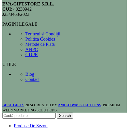
EVA-GIFTSTORE S.R.L.
CUI
: 48230942
J23/3463/2023
PAGINI LEGALE
Termeni și Condiții
Politica Cookies
Metode de Plată
ANPC
GDPR
UTILE
Blog
Contact
BEST GIFTS
2024 CREATED BY
AMIED WM SOLUTIONS
. PREMIUM
WEB&MARKETING SOLUTIONS.
Search
Produse De Sezon