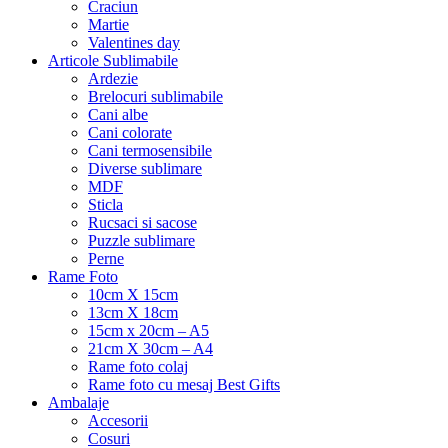
Craciun
Martie
Valentines day
Articole Sublimabile
Ardezie
Brelocuri sublimabile
Cani albe
Cani colorate
Cani termosensibile
Diverse sublimare
MDF
Sticla
Rucsaci si sacose
Puzzle sublimare
Perne
Rame Foto
10cm X 15cm
13cm X 18cm
15cm x 20cm – A5
21cm X 30cm – A4
Rame foto colaj
Rame foto cu mesaj Best Gifts
Ambalaje
Accesorii
Cosuri