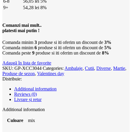
6-8
56,05
lei
5%
9+
54,28
lei
8%
Comanzi mai mult..
platesti mai putin !
Comanda minim
3
produse si iti oferim un discount de
3%
Comanda minim
6
produse si iti oferim un discount de
5%
Comanda peste
9
produse si iti oferim un discount de
8%
Adaugă în lista de favorite
SKU:
GP-XCC3044
Categories:
Ambalaje
,
Cutii
,
Diverse
,
Martie
,
Produse de sezon
,
Valentines day
Distribuie:
Additional information
Reviews (0)
Livrare și retur
Additional information
Culoare
mix