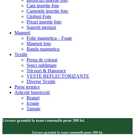
Brelocuri insertie foto
Cani insertie foto
Carnetele insertie foto
Globuri Foto
Pixuri insertie foto
Suporti meniuri
Magneti
Folie magnetica – Foaie
Magneti foto
Banda magnetica
Textile
Perna de colorat
Sepci sublimare
Tricouri & Hanorace
VESTE REFLECTORIZANTE
Diverse Textile
Prese termice
Articole bisericesti
Bratari
Icoane
Tamaie
Livrare gratuită la toate comenzile peste 300 lei.
Livrare gratuită la toate comenzile peste 300 lei.