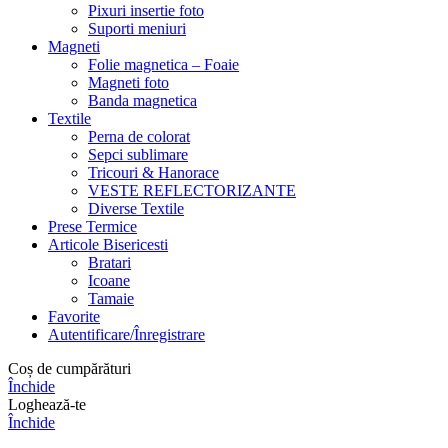
Pixuri insertie foto
Suporti meniuri
Magneti
Folie magnetica – Foaie
Magneti foto
Banda magnetica
Textile
Perna de colorat
Sepci sublimare
Tricouri & Hanorace
VESTE REFLECTORIZANTE
Diverse Textile
Prese Termice
Articole Bisericesti
Bratari
Icoane
Tamaie
Favorite
Autentificare/Înregistrare
Coș de cumpărături
Închide
Loghează-te
Închide