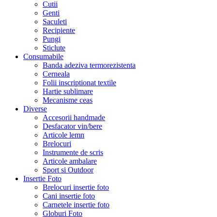
Cutii
Genti
Saculeti
Recipiente
Pungi
Sticlute
Consumabile
Banda adeziva termorezistenta
Cerneala
Folii inscriptionat textile
Hartie sublimare
Mecanisme ceas
Diverse
Accesorii handmade
Desfacator vin/bere
Articole lemn
Brelocuri
Instrumente de scris
Articole ambalare
Sport si Outdoor
Insertie Foto
Brelocuri insertie foto
Cani insertie foto
Carnetele insertie foto
Globuri Foto