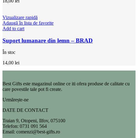
18,00
lei
Vizualizare rapidă
Adaugă în lista de favorite
Add to cart
Suport lumanare din lemn – BRAD
În stoc
14,00
lei
Best Gifts este magazinul online ce iti ofera produse de calitate cu
care povestile tale pot fi create.
Urmărește-ne
DATE DE CONTACT
Traian 9, Otopeni, Ilfov, 075100
Telefon: 0731 091 564
Email: comenzi@best-gifts.ro