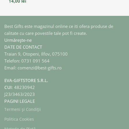
14,00
lei
Best Gifts este magazinul online ce iti ofera produse de
calitate cu care povestile tale pot fi create.
Urmărește-ne
DATE DE CONTACT
Traian 9, Otopeni, Ilfov, 075100
Telefon: 0731 091 564
Email: comenzi@best-gifts.ro
EVA-GIFTSTORE S.R.L.
CUI
: 48230942
J23/3463/2023
PAGINI LEGALE
Termeni și Condiții
Politica Cookies
Metode de Plată