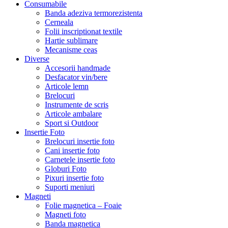
Consumabile
Banda adeziva termorezistenta
Cerneala
Folii inscriptionat textile
Hartie sublimare
Mecanisme ceas
Diverse
Accesorii handmade
Desfacator vin/bere
Articole lemn
Brelocuri
Instrumente de scris
Articole ambalare
Sport si Outdoor
Insertie Foto
Brelocuri insertie foto
Cani insertie foto
Carnetele insertie foto
Globuri Foto
Pixuri insertie foto
Suporti meniuri
Magneti
Folie magnetica – Foaie
Magneti foto
Banda magnetica