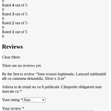
0
Rated
4
out of 5
0
Rated
3
out of 5
0
Rated
2
out of 5
0
Rated
1
out of 5
0
Reviews
Clear filters
There are no reviews yet.
Be the first to review “Snur ecuson legitimatie, Lanyard sublimabil
alb cu catarama detasabila, 50cm x 2cm”
Adresa ta de email nu va fi publicată.
Câmpurile obligatorii sunt
marcate cu
*
Your rating
*
Your review
*