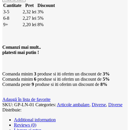
Cantitate
Pret
Discount
3-5
2,32
lei
3%
6-8
2,27
lei
5%
9+
2,20
lei
8%
Comanzi mai mult..
platesti mai putin !
Comanda minim
3
produse si iti oferim un discount de
3%
Comanda minim
6
produse si iti oferim un discount de
5%
Comanda peste
9
produse si iti oferim un discount de
8%
Adaugă în lista de favorite
SKU:
GP-LN-01
Categories:
Articole ambalare
,
Diverse
,
Diverse
Distribuie:
Additional information
Reviews (0)