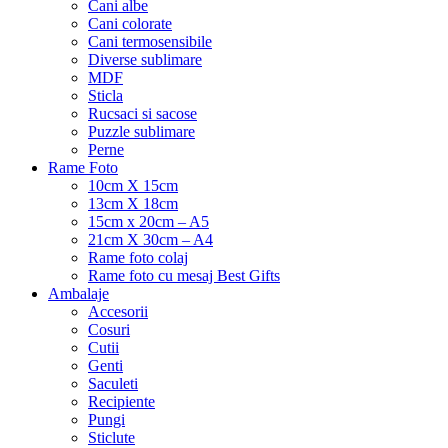
Cani albe
Cani colorate
Cani termosensibile
Diverse sublimare
MDF
Sticla
Rucsaci si sacose
Puzzle sublimare
Perne
Rame Foto
10cm X 15cm
13cm X 18cm
15cm x 20cm – A5
21cm X 30cm – A4
Rame foto colaj
Rame foto cu mesaj Best Gifts
Ambalaje
Accesorii
Cosuri
Cutii
Genti
Saculeti
Recipiente
Pungi
Sticlute