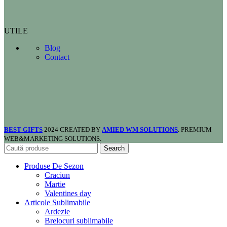
UTILE
Blog
Contact
BEST GIFTS
2024 CREATED BY
AMIED WM SOLUTIONS
. PREMIUM
WEB&MARKETING SOLUTIONS.
Search
Produse De Sezon
Craciun
Martie
Valentines day
Articole Sublimabile
Ardezie
Brelocuri sublimabile