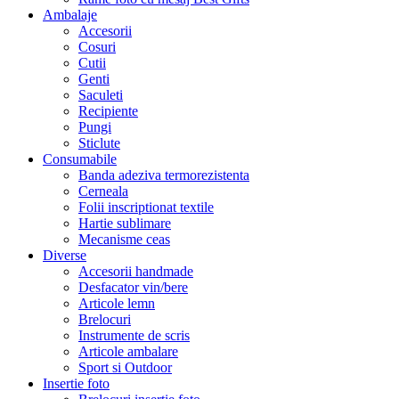
Ambalaje
Accesorii
Cosuri
Cutii
Genti
Saculeti
Recipiente
Pungi
Sticlute
Consumabile
Banda adeziva termorezistenta
Cerneala
Folii inscriptionat textile
Hartie sublimare
Mecanisme ceas
Diverse
Accesorii handmade
Desfacator vin/bere
Articole lemn
Brelocuri
Instrumente de scris
Articole ambalare
Sport si Outdoor
Insertie foto