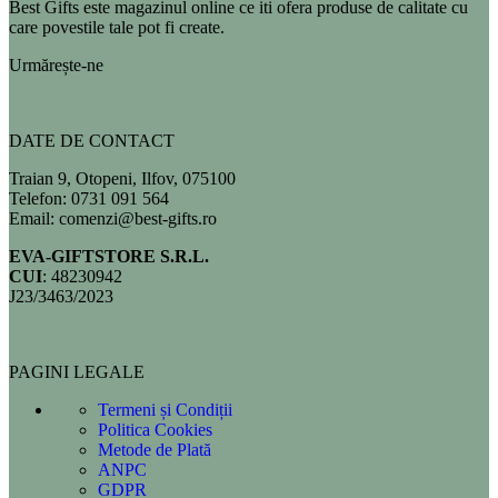
Best Gifts este magazinul online ce iti ofera produse de calitate cu
care povestile tale pot fi create.
Urmărește-ne
DATE DE CONTACT
Traian 9, Otopeni, Ilfov, 075100
Telefon: 0731 091 564
Email: comenzi@best-gifts.ro
EVA-GIFTSTORE S.R.L.
CUI
: 48230942
J23/3463/2023
PAGINI LEGALE
Termeni și Condiții
Politica Cookies
Metode de Plată
ANPC
GDPR