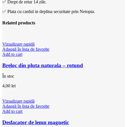
✅ Drept de retur 14 zile.
✅ Plata cu cardul in deplina securitate prin Netopia.
Related products
Vizualizare rapidă
Adaugă în lista de favorite
Add to cart
Breloc din pluta naturala – rotund
În stoc
4,00
lei
Vizualizare rapidă
Adaugă în lista de favorite
Add to cart
Desfacator de lemn magnetic