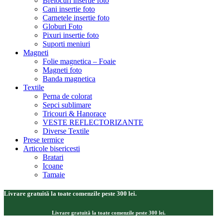
Brelocuri insertie foto
Cani insertie foto
Carnetele insertie foto
Globuri Foto
Pixuri insertie foto
Suporti meniuri
Magneti
Folie magnetica – Foaie
Magneti foto
Banda magnetica
Textile
Perna de colorat
Sepci sublimare
Tricouri & Hanorace
VESTE REFLECTORIZANTE
Diverse Textile
Prese termice
Articole bisericesti
Bratari
Icoane
Tamaie
Livrare gratuită la toate comenzile peste 300 lei.
Livrare gratuită la toate comenzile peste 300 lei.