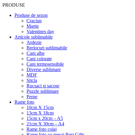
PRODUSE
Produse de sezon
Craciun
Martie
Valentines day
Articole sublimabile
Ardezie
Brelocuri sublimabile
Cani albe
Cani colorate
Cani termosensibile
Diverse sublimare
MDF
Sticla
Rucsaci si sacose
Puzzle sublimare
Perne
Rame foto
10cm X 15cm
13cm X 18cm
15cm x 20cm – A5
21cm X 30cm – A4
Rame foto colaj
Rame foto cu mesaj Best Gifts