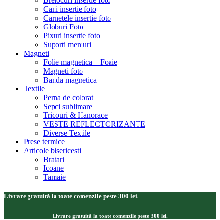
Brelocuri insertie foto
Cani insertie foto
Carnetele insertie foto
Globuri Foto
Pixuri insertie foto
Suporti meniuri
Magneti
Folie magnetica – Foaie
Magneti foto
Banda magnetica
Textile
Perna de colorat
Sepci sublimare
Tricouri & Hanorace
VESTE REFLECTORIZANTE
Diverse Textile
Prese termice
Articole bisericesti
Bratari
Icoane
Tamaie
Livrare gratuită la toate comenzile peste 300 lei.
Livrare gratuită la toate comenzile peste 300 lei.