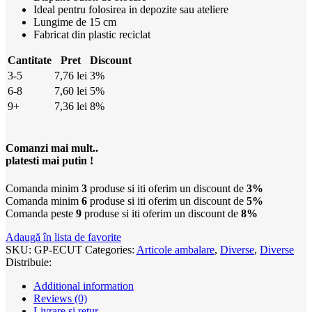
Ideal pentru folosirea in depozite sau ateliere
Lungime de 15 cm
Fabricat din plastic reciclat
Cantitate
Pret
Discount
3-5
7,76
lei
3%
6-8
7,60
lei
5%
9+
7,36
lei
8%
Comanzi mai mult..
platesti mai putin !
Comanda minim
3
produse si iti oferim un discount de
3%
Comanda minim
6
produse si iti oferim un discount de
5%
Comanda peste
9
produse si iti oferim un discount de
8%
Adaugă în lista de favorite
SKU:
GP-ECUT
Categories:
Articole ambalare
,
Diverse
,
Diverse
Distribuie:
Additional information
Reviews (0)
Livrare și retur