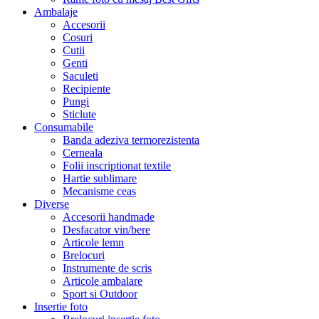
Ambalaje
Accesorii
Cosuri
Cutii
Genti
Saculeti
Recipiente
Pungi
Sticlute
Consumabile
Banda adeziva termorezistenta
Cerneala
Folii inscriptionat textile
Hartie sublimare
Mecanisme ceas
Diverse
Accesorii handmade
Desfacator vin/bere
Articole lemn
Brelocuri
Instrumente de scris
Articole ambalare
Sport si Outdoor
Insertie foto