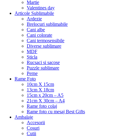
Martie
Valentines day
Articole Sublimabile
Ardezie
Brelocuri sublimabile
Cani albe
Cani colorate
Cani termosensibile
Diverse sublimare
MDF
Sticla
Rucsaci si sacose
Puzzle sublimare
Perne
Rame Foto
10cm X 15cm
13cm X 18cm
15cm x 20cm – A5
21cm X 30cm – A4
Rame foto colaj
Rame foto cu mesaj Best Gifts
Ambalaje
Accesorii
Cosuri
Cutii