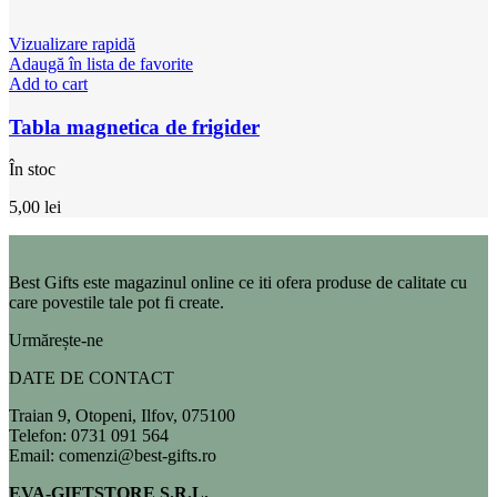
Vizualizare rapidă
Adaugă în lista de favorite
Add to cart
Tabla magnetica de frigider
În stoc
5,00
lei
Best Gifts este magazinul online ce iti ofera produse de calitate cu
care povestile tale pot fi create.
Urmărește-ne
DATE DE CONTACT
Traian 9, Otopeni, Ilfov, 075100
Telefon: 0731 091 564
Email: comenzi@best-gifts.ro
EVA-GIFTSTORE S.R.L.