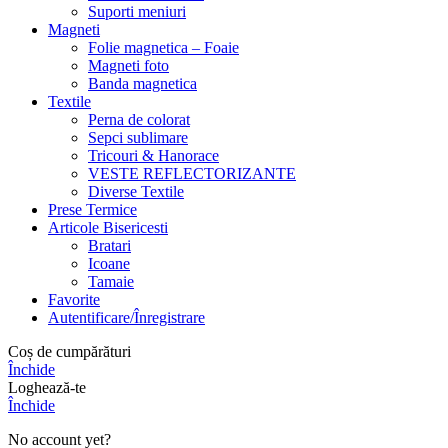
Suporti meniuri
Magneti
Folie magnetica – Foaie
Magneti foto
Banda magnetica
Textile
Perna de colorat
Sepci sublimare
Tricouri & Hanorace
VESTE REFLECTORIZANTE
Diverse Textile
Prese Termice
Articole Bisericesti
Bratari
Icoane
Tamaie
Favorite
Autentificare/Înregistrare
Coș de cumpărături
Închide
Loghează-te
Închide
No account yet?