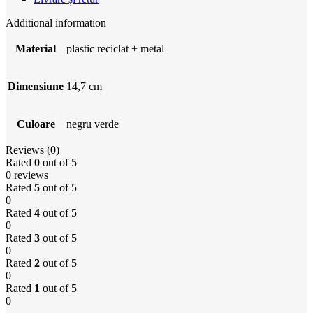
Additional information
Material
plastic reciclat + metal
Dimensiune
14,7 cm
Culoare
negru verde
Reviews (0)
Rated
0
out of 5
0 reviews
Rated
5
out of 5
0
Rated
4
out of 5
0
Rated
3
out of 5
0
Rated
2
out of 5
0
Rated
1
out of 5
0