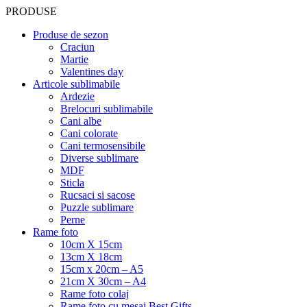
PRODUSE
Produse de sezon
Craciun
Martie
Valentines day
Articole sublimabile
Ardezie
Brelocuri sublimabile
Cani albe
Cani colorate
Cani termosensibile
Diverse sublimare
MDF
Sticla
Rucsaci si sacose
Puzzle sublimare
Perne
Rame foto
10cm X 15cm
13cm X 18cm
15cm x 20cm – A5
21cm X 30cm – A4
Rame foto colaj
Rame foto cu mesaj Best Gifts