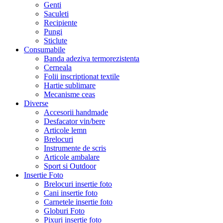
Genti
Saculeti
Recipiente
Pungi
Sticlute
Consumabile
Banda adeziva termorezistenta
Cerneala
Folii inscriptionat textile
Hartie sublimare
Mecanisme ceas
Diverse
Accesorii handmade
Desfacator vin/bere
Articole lemn
Brelocuri
Instrumente de scris
Articole ambalare
Sport si Outdoor
Insertie Foto
Brelocuri insertie foto
Cani insertie foto
Carnetele insertie foto
Globuri Foto
Pixuri insertie foto