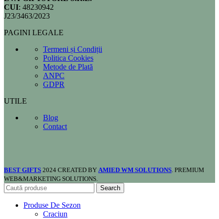
CUI
: 48230942
J23/3463/2023
PAGINI LEGALE
Termeni și Condiții
Politica Cookies
Metode de Plată
ANPC
GDPR
UTILE
Blog
Contact
BEST GIFTS
2024 CREATED BY
AMIED WM SOLUTIONS
. PREMIUM
WEB&MARKETING SOLUTIONS.
Search
Produse De Sezon
Craciun