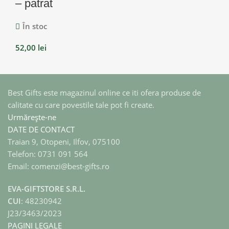
– patrat
În stoc
52,00
lei
Best Gifts este magazinul online ce iti ofera produse de
calitate cu care povestile tale pot fi create.
Urmărește-ne
DATE DE CONTACT
Traian 9, Otopeni, Ilfov, 075100
Telefon: 0731 091 564
Email: comenzi@best-gifts.ro
EVA-GIFTSTORE S.R.L.
CUI
: 48230942
J23/3463/2023
PAGINI LEGALE