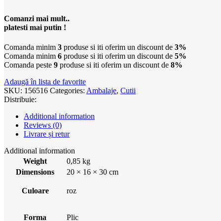
Comanzi mai mult..
platesti mai putin !
Comanda minim
3
produse si iti oferim un discount de
3%
Comanda minim
6
produse si iti oferim un discount de
5%
Comanda peste
9
produse si iti oferim un discount de
8%
Adaugă în lista de favorite
SKU:
156516
Categories:
Ambalaje
,
Cutii
Distribuie:
Additional information
Reviews (0)
Livrare și retur
Additional information
Weight
0,85 kg
Dimensions
20 × 16 × 30 cm
Culoare
roz
Forma
Plic