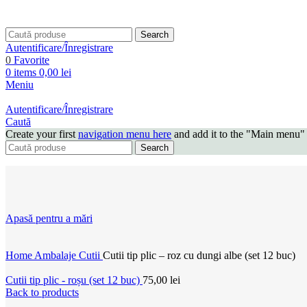
Search
Autentificare/Înregistrare
0
Favorite
0
items
0,00
lei
Meniu
Autentificare/Înregistrare
Caută
Create your first
navigation menu here
and add it to the "Main menu" 
Search
Apasă pentru a mări
Home
Ambalaje
Cutii
Cutii tip plic – roz cu dungi albe (set 12 buc)
Cutii tip plic - roșu (set 12 buc)
75,00
lei
Back to products