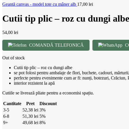
Geantă canvas - model tote cu mâner alb
17,00
lei
Cutii tip plic – roz cu dungi albe
54,00
lei
COMANDĂ TELEFONICĂ
C
Out of stock
Cutii tip plic – roz cu dungi albe
se pot folosi pentru ambalaje de flori, buchete, cadouri, mărturi
perfecte pentru evenimente cum ar fi: nunți, botezuri, Crăciun, Pa
interior rezistent la apă
Cutiile se livrează pliate pentru a economisi spațiu.
Cantitate
Pret
Discount
3-5
52,38
lei
3%
6-8
51,30
lei
5%
9+
49,68
lei
8%