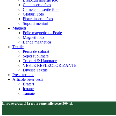
Brelocuri insertie foto
Cani insertie foto
Carnetele insertie foto
Globuri Foto
Pixuri insertie foto
Suporti meniuri
Magneti
Folie magnetica – Foaie
Magneti foto
Banda magnetica
Textile
Perna de colorat
Sepci sublimare
Tricouri & Hanorace
VESTE REFLECTORIZANTE
Diverse Textile
Prese termice
Articole bisericesti
Bratari
Icoane
Tamaie
Livrare gratuită la toate comenzile peste 300 lei.