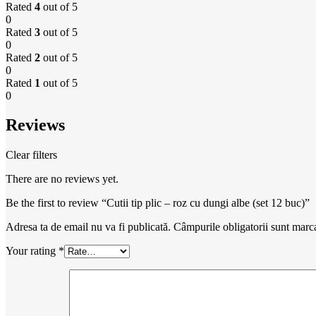
Rated
4
out of 5
0
Rated
3
out of 5
0
Rated
2
out of 5
0
Rated
1
out of 5
0
Reviews
Clear filters
There are no reviews yet.
Be the first to review “Cutii tip plic – roz cu dungi albe (set 12 buc)”
Adresa ta de email nu va fi publicată.
Câmpurile obligatorii sunt marc
Your rating
*