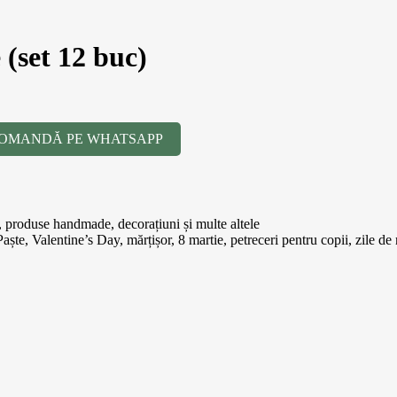
 (set 12 buc)
OMANDĂ PE WHATSAPP
i, produse handmade, decorațiuni și multe altele
ște, Valentine’s Day, mărțișor, 8 martie, petreceri pentru copii, zile de n