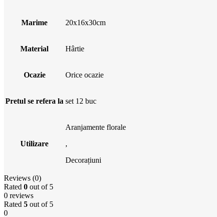
Marime
20x16x30cm
Material
Hârtie
Ocazie
Orice ocazie
Pretul se refera la
set 12 buc
Aranjamente florale
Utilizare
,
Decorațiuni
Reviews (0)
Rated
0
out of 5
0 reviews
Rated
5
out of 5
0