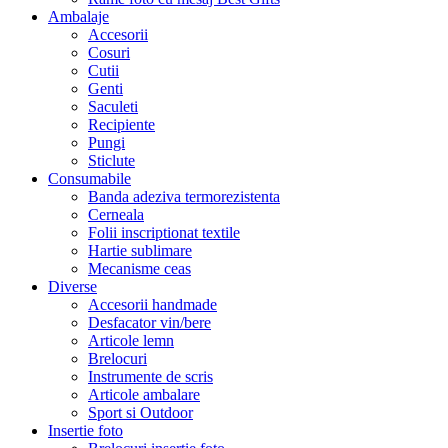
Ambalaje
Accesorii
Cosuri
Cutii
Genti
Saculeti
Recipiente
Pungi
Sticlute
Consumabile
Banda adeziva termorezistenta
Cerneala
Folii inscriptionat textile
Hartie sublimare
Mecanisme ceas
Diverse
Accesorii handmade
Desfacator vin/bere
Articole lemn
Brelocuri
Instrumente de scris
Articole ambalare
Sport si Outdoor
Insertie foto