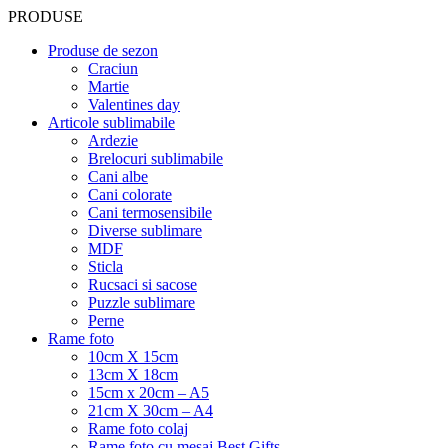
PRODUSE
Produse de sezon
Craciun
Martie
Valentines day
Articole sublimabile
Ardezie
Brelocuri sublimabile
Cani albe
Cani colorate
Cani termosensibile
Diverse sublimare
MDF
Sticla
Rucsaci si sacose
Puzzle sublimare
Perne
Rame foto
10cm X 15cm
13cm X 18cm
15cm x 20cm – A5
21cm X 30cm – A4
Rame foto colaj
Rame foto cu mesaj Best Gifts