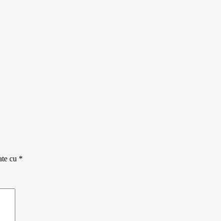
ate cu
*