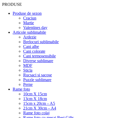
PRODUSE
Produse de sezon
Craciun
Martie
Valentines day
Articole sublimabile
Ardezie
Brelocuri sublimabile
Cani albe
Cani colorate
Cani termosensibile
Diverse sublimare
MDF
Sticla
Rucsaci si sacose
Puzzle sublimare
Perne
Rame foto
10cm X 15cm
13cm X 18cm
15cm x 20cm – A5
21cm X 30cm – A4
Rame foto colaj
Rame foto cu mesaj Best Gifts