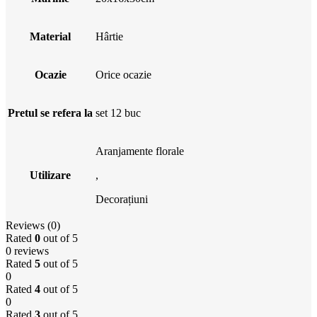
Material
Hârtie
Ocazie
Orice ocazie
Pretul se refera la
set 12 buc
Aranjamente florale
Utilizare
,
Decorațiuni
Reviews (0)
Rated
0
out of 5
0 reviews
Rated
5
out of 5
0
Rated
4
out of 5
0
Rated
3
out of 5