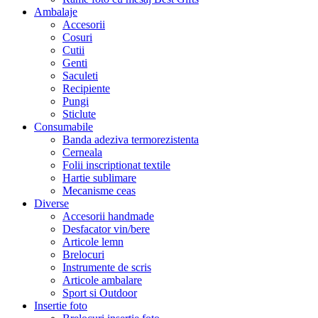
Ambalaje
Accesorii
Cosuri
Cutii
Genti
Saculeti
Recipiente
Pungi
Sticlute
Consumabile
Banda adeziva termorezistenta
Cerneala
Folii inscriptionat textile
Hartie sublimare
Mecanisme ceas
Diverse
Accesorii handmade
Desfacator vin/bere
Articole lemn
Brelocuri
Instrumente de scris
Articole ambalare
Sport si Outdoor
Insertie foto