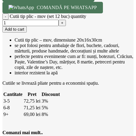
COMANDĂ PE WHATSAPP
Cutii tip plic - mov (set 12 buc) quantity
Add to cart
Cutii tip plic – mov, dimensiune 20x16x30cm
se pot folosi pentru ambalaje de flori, buchete, cadouri,
mărturii, produse handmade, decorațiuni și multe altele
perfecte pentru evenimente cum ar fi: nunți, botezuri, Crăciun,
Paște, Valentine’s Day, mărțișor, 8 martie, petreceri pentru
copii, zile de naștere, etc.
interior rezistent la apă
Cutiile se livrează pliate pentru a economisi spațiu.
Cantitate
Pret
Discount
3-5
72,75
lei
3%
6-8
71,25
lei
5%
9+
69,00
lei
8%
Comanzi mai mult..