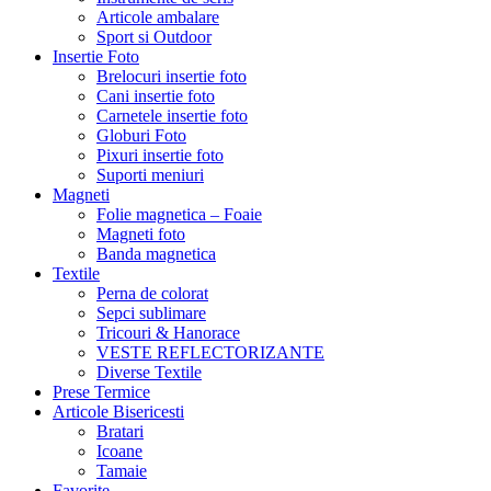
Articole ambalare
Sport si Outdoor
Insertie Foto
Brelocuri insertie foto
Cani insertie foto
Carnetele insertie foto
Globuri Foto
Pixuri insertie foto
Suporti meniuri
Magneti
Folie magnetica – Foaie
Magneti foto
Banda magnetica
Textile
Perna de colorat
Sepci sublimare
Tricouri & Hanorace
VESTE REFLECTORIZANTE
Diverse Textile
Prese Termice
Articole Bisericesti
Bratari
Icoane
Tamaie
Favorite