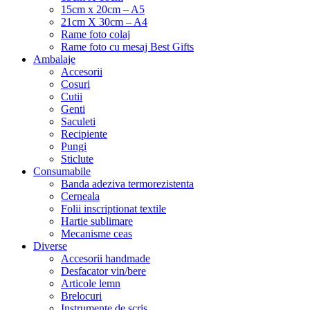
15cm x 20cm – A5
21cm X 30cm – A4
Rame foto colaj
Rame foto cu mesaj Best Gifts
Ambalaje
Accesorii
Cosuri
Cutii
Genti
Saculeti
Recipiente
Pungi
Sticlute
Consumabile
Banda adeziva termorezistenta
Cerneala
Folii inscriptionat textile
Hartie sublimare
Mecanisme ceas
Diverse
Accesorii handmade
Desfacator vin/bere
Articole lemn
Brelocuri
Instrumente de scris