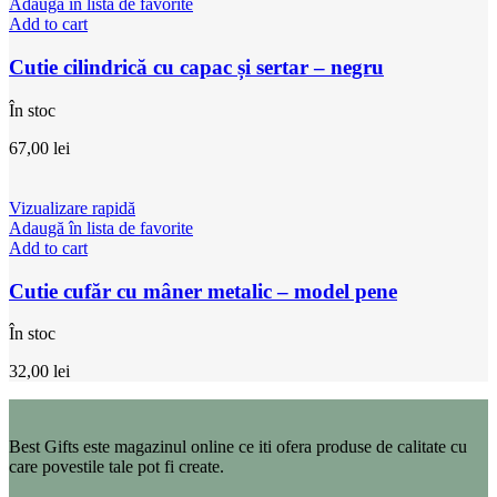
Adaugă în lista de favorite
Add to cart
Cutie cilindrică cu capac și sertar – negru
În stoc
67,00
lei
Vizualizare rapidă
Adaugă în lista de favorite
Add to cart
Cutie cufăr cu mâner metalic – model pene
În stoc
32,00
lei
Best Gifts este magazinul online ce iti ofera produse de calitate cu
care povestile tale pot fi create.