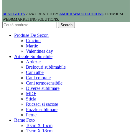
BEST GIFTS
2024 CREATED BY
AMIED WM SOLUTIONS
. PREMIUM
WEB&MARKETING SOLUTIONS.
Search
Produse De Sezon
Craciun
Martie
Valentines day
Articole Sublimabile
Ardezie
Brelocuri sublimabile
Cani albe
Cani colorate
Cani termosensibile
Diverse sublimare
MDF
Sticla
Rucsaci si sacose
Puzzle sublimare
Perne
Rame Foto
10cm X 15cm
13cm X 18cm