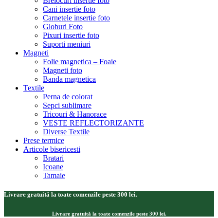
Brelocuri insertie foto
Cani insertie foto
Carnetele insertie foto
Globuri Foto
Pixuri insertie foto
Suporti meniuri
Magneti
Folie magnetica – Foaie
Magneti foto
Banda magnetica
Textile
Perna de colorat
Sepci sublimare
Tricouri & Hanorace
VESTE REFLECTORIZANTE
Diverse Textile
Prese termice
Articole bisericesti
Bratari
Icoane
Tamaie
Livrare gratuită la toate comenzile peste 300 lei.
Livrare gratuită la toate comenzile peste 300 lei.