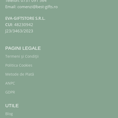
Telefon: 0731 091 564
Email: comenzi@best-gifts.ro
EVA-GIFTSTORE S.R.L.
CUI
: 48230942
J23/3463/2023
PAGINI LEGALE
Termeni și Condiții
Politica Cookies
Metode de Plată
ANPC
GDPR
UTILE
Blog